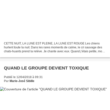
CETTE NUIT, LA LUNE EST PLEINE, LA LUNE EST ROUGE Les chiens
hurlent toute la nuit. Dans les rares moments de calme, le cri sauvage des
chats-huants prend la relève. Je chante avec eux. Quand j’étais petite, mon
père m’a appris leur langage : amour, chasse,...
QUAND LE GROUPE DEVIENT TOXIQUE
Publié le 12/04/2018 à 09:31
Par
Marie-José Sibille