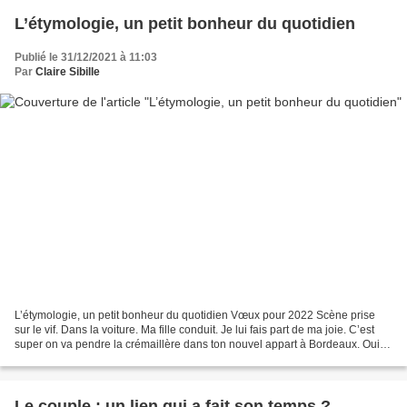
L’étymologie, un petit bonheur du quotidien
Publié le 31/12/2021 à 11:03
Par
Claire Sibille
L’étymologie, un petit bonheur du quotidien Vœux pour 2022 Scène prise
sur le vif. Dans la voiture. Ma fille conduit. Je lui fais part de ma joie. C’est
super on va pendre la crémaillère dans ton nouvel appart à Bordeaux. Oui,
on a fait une crémaillère...
Le couple : un lien qui a fait son temps ?