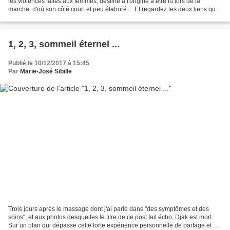
les violences faites aux femmes, destiné à l'origine à être lu lors de la
marche, d'où son côté court et peu élaboré ... Et regardez les deux liens que
j'ai mis ! Le premier...
1, 2, 3, sommeil éternel ...
Publié le 10/12/2017 à 15:45
Par
Marie-José Sibille
Trois jours après le massage dont j'ai parlé dans "des symptômes et des
soins", et aux photos desquelles le titre de ce post fait écho, Djak est mort.
Sur un plan qui dépasse cette forte expérience personnelle de partage et de