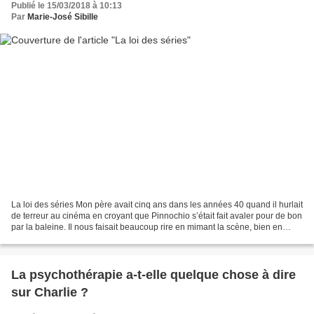
Publié le 15/03/2018 à 10:13
Par
Marie-José Sibille
La loi des séries Mon père avait cinq ans dans les années 40 quand il hurlait
de terreur au cinéma en croyant que Pinnochio s’était fait avaler pour de bon
par la baleine. Il nous faisait beaucoup rire en mimant la scène, bien en
contact avec son enfant...
La psychothérapie a-t-elle quelque chose à dire
sur Charlie ?