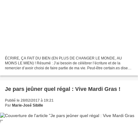
ÉCRIRE, ÇA FAIT DU BIEN (EN PLUS DE CHANGER LE MONDE, AU
MOINS LE MIEN) ! Résumé : J’ai besoin de célébrer l’écriture et de la
remercier d’avoir choisi de faire partie de ma vie. Peut-être certain.es disent
la même chose pour le foot ou le piano. Moi...
Je pars jeûner quel régal : Vive Mardi Gras !
Publié le 28/02/2017 à 19:21
Par
Marie-José Sibille