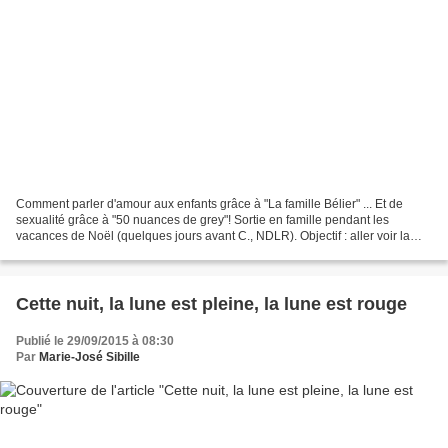
Comment parler d'amour aux enfants grâce à "La famille Bélier" ... Et de
sexualité grâce à "50 nuances de grey"! Sortie en famille pendant les
vacances de Noël (quelques jours avant C., NDLR). Objectif : aller voir la
famille Bélier et se faire un petit...
Cette nuit, la lune est pleine, la lune est rouge
Publié le 29/09/2015 à 08:30
Par
Marie-José Sibille