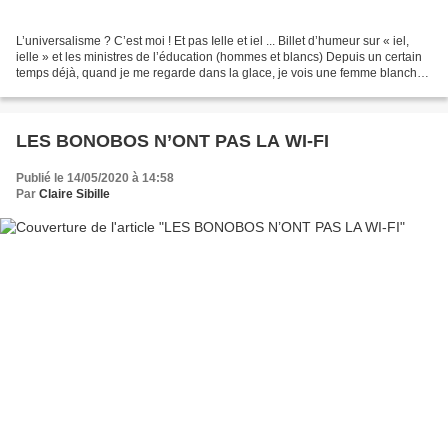
L’universalisme ? C’est moi ! Et pas Ielle et iel ... Billet d’humeur sur « iel,
ielle » et les ministres de l’éducation (hommes et blancs) Depuis un certain
temps déjà, quand je me regarde dans la glace, je vois une femme blanche.
Avant je voyais une...
LES BONOBOS N’ONT PAS LA WI-FI
Publié le 14/05/2020 à 14:58
Par
Claire Sibille