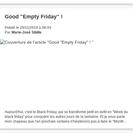
l'histoire croisée de...
Good "Empty Friday" !
Publié le 29/11/2019 à 08:04
Par
Marie-José Sibille
Aujourd'hui, c'est le Black Friday, qui se transforme petit en petit en "Week du
black friday" pour conquérir les autres jours de la semaine. Et je vous parie
mon chapeau que l'an prochain certains n'hésiterons pas à faire le "Month
du black friday" pour...