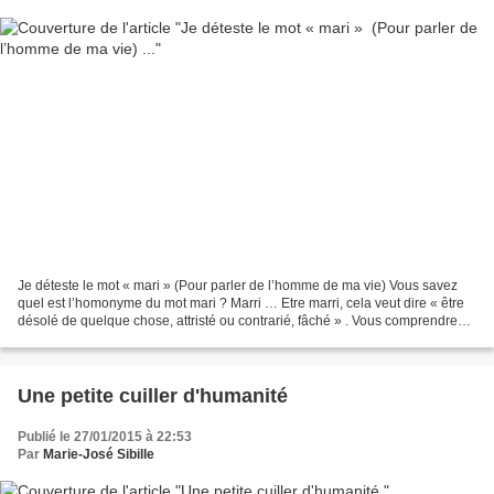
Je déteste le mot « mari » (Pour parler de l’homme de ma vie) Vous savez
quel est l’homonyme du mot mari ? Marri … Etre marri, cela veut dire « être
désolé de quelque chose, attristé ou contrarié, fâché » . Vous comprendrez
qu’avec un tel homonyme, votre...
Une petite cuiller d'humanité
Publié le 27/01/2015 à 22:53
Par
Marie-José Sibille