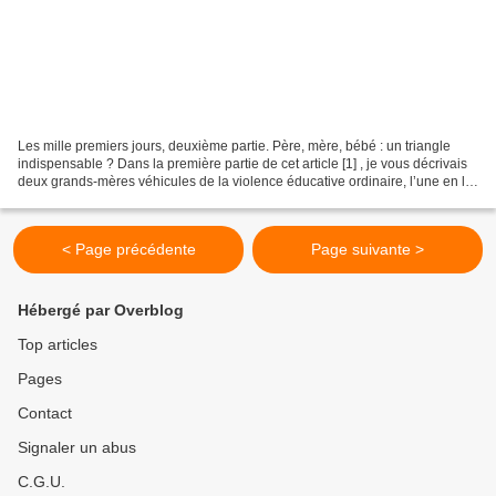
Les mille premiers jours, deuxième partie. Père, mère, bébé : un triangle
indispensable ? Dans la première partie de cet article [1] , je vous décrivais
deux grands-mères véhicules de la violence éducative ordinaire, l’une en la
soutenant ouvertement,...
< Page précédente
Page suivante >
Hébergé par Overblog
Top articles
Pages
Contact
Signaler un abus
C.G.U.