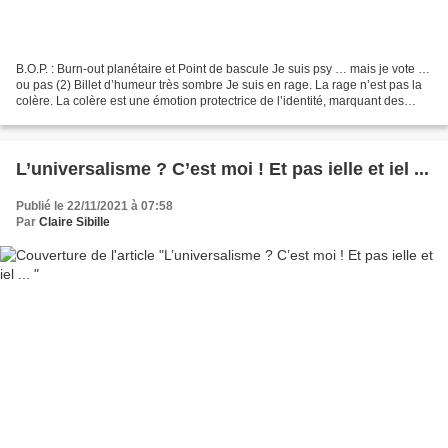
B.O.P. : Burn-out planétaire et Point de bascule Je suis psy … mais je vote …
ou pas (2) Billet d’humeur très sombre Je suis en rage. La rage n’est pas la
colère. La colère est une émotion protectrice de l’identité, marquant des
limites à l’intrusion...
L’universalisme ? C’est moi ! Et pas ielle et iel ...
Publié le 22/11/2021 à 07:58
Par
Claire Sibille