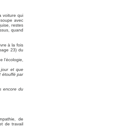
a voiture qui
a soupe avec
uise, restes
essus, quand
vre à la fois
(page 23) du
 l’écologie,
 jour et que
t étouffé par
s encore du
mpathie, de
et de travail