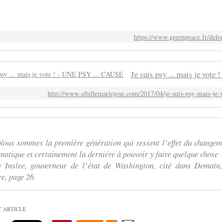
https://www.greenpeace.fr/defor
http://www.sibillemariejose.com/2017/04/je-suis-psy-mais-je-
Nous sommes la première génération qui ressent l’effet du changem
matique et certainement la dernière à pouvoir y faire quelque chose 
y Inslee, gouverneur de l’état de Washington, cité dans Demain,
re, page 26.
T ARTICLE