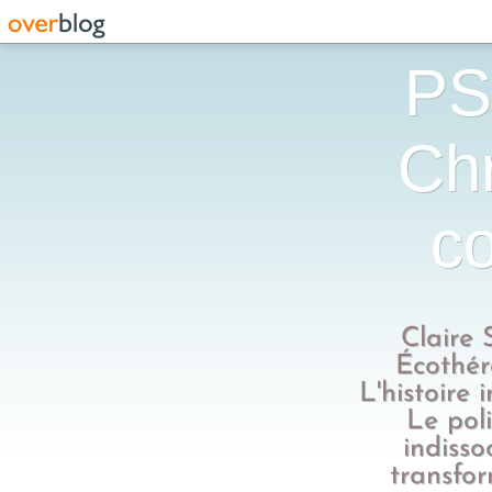
PS
Chr
co
Claire 
Écothér
L'histoire 
Le poli
indisso
transfo