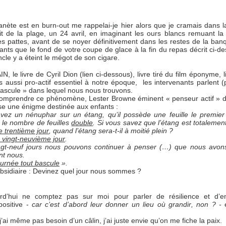
lanète est en burn-out me rappelai-je hier alors que je cramais dans l
 de la plage, un 24 avril, en imaginant les ours blancs remuant l
es pattes, avant de se noyer définitivement dans les restes de la banq
hants que le fond de votre coupe de glace à la fin du repas décrit ci-d
oncle y a éteint le mégot de son cigare.
 le livre de Cyril Dion (lien ci-dessous), livre tiré du film éponyme, li
is aussi pro-actif essentiel à notre époque, les intervenants parlent 
bascule » dans lequel nous nous trouvons.
comprendre ce phénomène, Lester Browne éminent « penseur actif » de
e une énigme destinée aux enfants :
vez un nénuphar sur un étang, qu’il possède une feuille le premier
 le nombre de feuilles
double
. Si vous savez que l’étang est totalemen
e trentième jour
, quand l’étang sera-t-il à moitié plein ?
e vingt-neuvième jour
.
ngt-neuf jours nous pouvons continuer à penser (…) que nous avon
nt nous.
ournée tout bascule
».
bsidiaire : Devinez quel jour nous sommes ?
urd’hui ne comptez pas sur moi pour parler de résilience et d’e
positive -
car c’est d’abord leur donner un lieu où grandir, non ? -
j’ai même pas besoin d’un câlin, j’ai juste envie qu’on me fiche la paix.