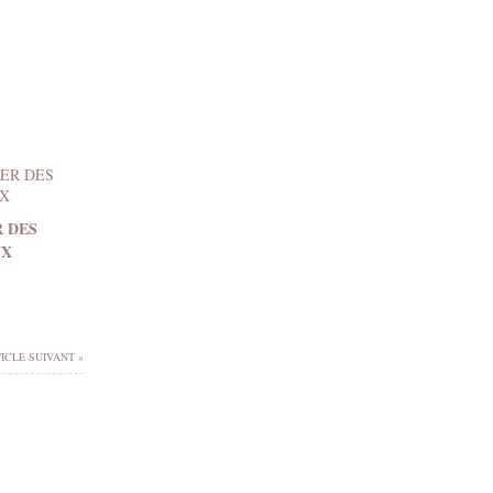
R DES
UX
ICLE SUIVANT »