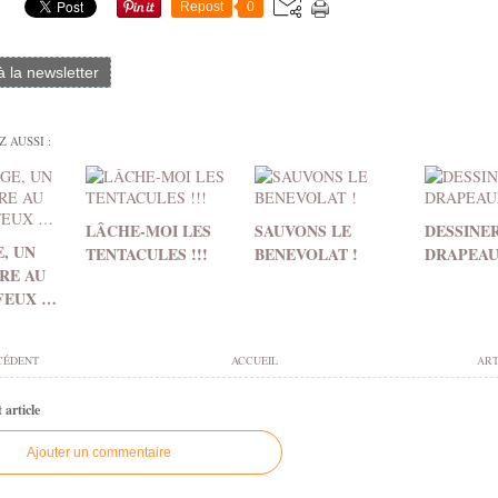
Repost
0
 à la newsletter
 AUSSI :
LÂCHE-MOI LES
SAUVONS LE
DESSINE
, UN
TENTACULES !!!
BENEVOLAT !
DRAPEA
IRE AU
 FEUX …
CÉDENT
ACCUEIL
ART
article
Ajouter un commentaire