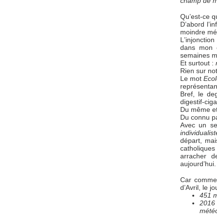
champ de m
Qu’est-ce q
D’abord l’i
moindre mé
L’injonctio
dans mon de
semaines mê
Et surtout :
Rien sur not
Le mot
Ecol
représentan
Bref, le de
digestif-ci
Du même et 
Du connu pa
Avec un seu
individuali
départ, mai
catholiques
arracher d
aujourd’hui.
Car comment
d’Avril, le 
451 m
2016
météo