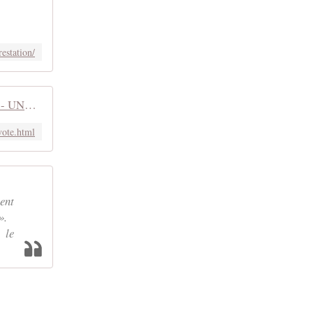
estation/
Je suis psy ... mais je vote ! - UNE PSY ... CAUSE
vote.html
ent
».
 le