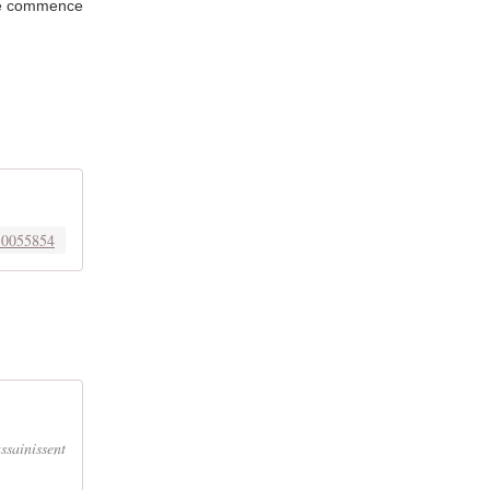
ose commence
30055854
ssainissent