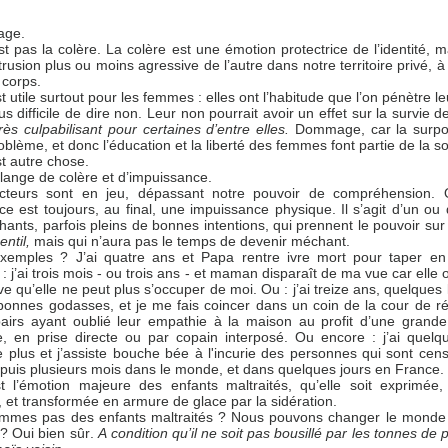
age.
st pas la colère. La colère est une émotion protectrice de l’identité, 
intrusion plus ou moins agressive de l’autre dans notre territoire privé
u corps.
t utile surtout pour les femmes : elles ont l’habitude que l’on pénètre leu
plus difficile de dire non. Leur non pourrait avoir un effet sur la survie d
très culpabilisant pour certaines d’entre elles.
Dommage, car la surpop
oblème, et donc l’éducation et la liberté des femmes font partie de la so
st autre chose.
lange de colère et d’impuissance.
cteurs sont en jeu, dépassant notre pouvoir de compréhension. O
ce est toujours, au final, une impuissance physique. Il s’agit d’un ou 
ants, parfois pleins de bonnes intentions, qui prennent le pouvoir sur
ntil,
mais qui n’aura pas le temps de devenir méchant.
xemples ? J’ai quatre ans et Papa rentre ivre mort pour taper en 
j’ai trois mois - ou trois ans - et maman disparaît de ma vue car elle
ve qu’elle ne peut plus s’occuper de moi. Ou : j’ai treize ans, quelques 
bonnes godasses, et je me fais coincer dans un coin de la cour de r
irs ayant oublié leur empathie à la maison au profit d’une grand
e, en prise directe ou par copain interposé. Ou encore : j’ai quelq
 plus et j’assiste bouche bée à l'incurie des personnes qui sont cen
puis plusieurs mois dans le monde, et dans quelques jours en France.
 l’émotion majeure des enfants maltraités, qu’elle soit exprimée
, et transformée en armure de glace par la sidération.
mmes pas des enfants maltraités ? Nous pouvons changer le monde e
 ? Oui bien sûr.
A condition qu’il ne soit pas bousillé par les tonnes de 