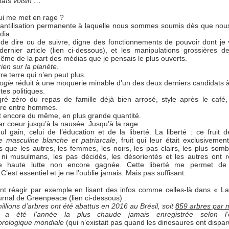
aïs voisin …
ui me met en rage ?
nfantilisation permanente à laquelle nous sommes soumis dès que nou
dia.
n de dire ou de suivre, digne des fonctionnements de pouvoir dont je 
rnier article (lien ci-dessous), et les manipulations grossières d
me de la part des médias que je pensais le plus ouverts.
rien sur la planète
.
re terre qui n’en peut plus.
ogie
réduit à une moquerie minable d’un des deux derniers candidats 
tes politiques.
gré zéro du repas de famille déjà bien arrosé, style après le café,
gare entre hommes.
encore du même, en plus grande quantité.
r coeur jusqu’à la nausée. Jusqu’à la rage.
l gain, celui de l’éducation et de la liberté. La liberté : ce fruit 
ste masculine blanche et patriarcale
, fruit qui leur était exclusivemen
s que les autres, les femmes, les noirs, les pas clairs, les plus somb
 ni musulmans, les pas décidés, les désorientés et les autres ont r
e haute lutte non encore gagnée. Cette liberté me permet de
 C’est essentiel et je ne l’oublie jamais. Mais pas suffisant.
 réagir par exemple en lisant des infos comme celles-là dans « L
journal de Greenpeace (lien ci-dessous) :
illions d’arbres ont été abattus en 2016 au Brésil, soit
859 arbres par 
 a été l’année la plus chaude jamais enregistrée selon l’or
rologique mondiale
(qui n’existait pas quand les dinosaures ont dispar