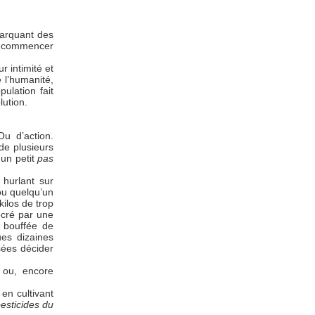
marquant des
, à commencer
r intimité et
e l’humanité,
ulation fait
lution.
u d’action.
de plusieurs
 un petit
pas
hurlant sur
 ou quelqu’un
kilos de trop
écré par une
e bouffée de
ues dizaines
sées décider
, ou, encore
n cultivant
pesticides du