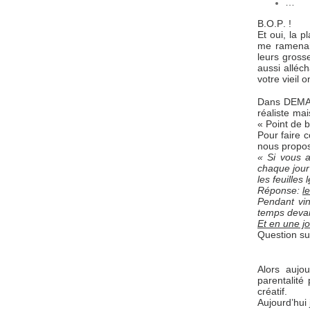
…
B.O.P. !
Et oui, la p
me ramenait
leurs gross
aussi alléc
votre vieil 
Dans DEMAIN,
réaliste ma
« Point de 
Pour faire 
nous propos
« Si vous a
chaque jour
les feuilles l
Réponse:
l
Pendant vi
temps deva
Et en une j
Question su
Alors aujo
parentalité 
créatif.
Aujourd’hui 