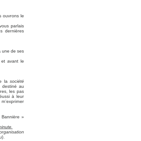
s ouvrons le
vous parlais
es dernières
à une de ses
 et avant le
de la
société
t destiné au
res, les pas
éussi à leur
 m’exprimer
a Bannière »
minute.
ganisation
u).