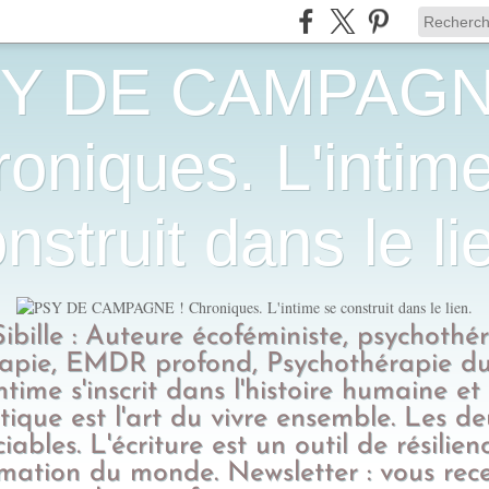
Y DE CAMPAGN
oniques. L'intim
nstruit dans le li
Sibille : Auteure écoféministe, psychothé
apie, EMDR profond, Psychothérapie du
intime s'inscrit dans l'histoire humaine et
tique est l'art du vivre ensemble. Les d
ciables. L'écriture est un outil de résilien
rmation du monde. Newsletter : vous rec