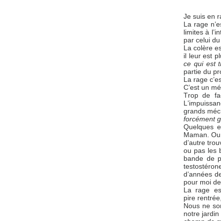
Je suis en r
La rage n’e
limites à l’
par celui d
La colère es
il leur est 
ce qui
est 
partie du pr
La rage c’e
C’est un mé
Trop de fa
L’impuissan
grands méch
forcément ge
Quelques e
Maman. Ou : 
d’autre trou
ou pas les 
bande de pa
testostéron
d’années de
pour moi de
La rage est
pire rentrée
Nous ne so
notre jardin