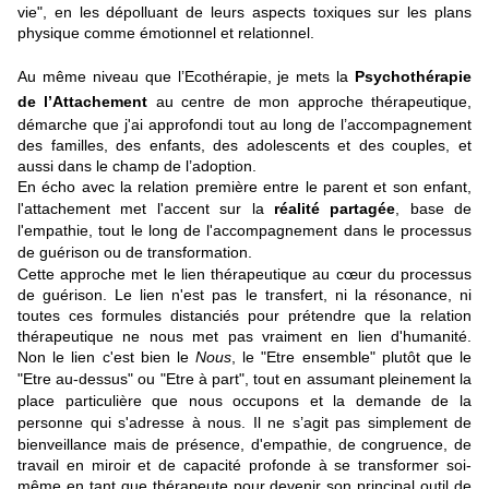
vie", en les dépolluant de leurs aspects toxiques sur les plans
physique comme émotionnel et relationnel.
Au même niveau que l’Ecothérapie, je mets la
Psychothérapie
de l’Attachement
au centre
de mon approche thérapeutique,
démarche que j'ai approfondi tout au long de l’accompagnement
des familles, des enfants, des adolescents et des couples, et
aussi dans le champ de l’adoption.
En écho avec la relation première entre le parent et son enfant,
l'attachement met l'accent sur la
réalité partagée
, base de
l'empathie, tout le long de l'accompagnement dans le processus
de guérison ou de transformation.
Cette approche met le
lien thérapeutique
au cœur du processus
de guérison. Le lien n'est pas le transfert, ni la résonance, ni
toutes ces formules distanciés pour prétendre que la relation
thérapeutique ne nous met pas vraiment en lien d'humanité.
Non le lien c'est bien le
Nous
, le "Etre ensemble"
plutôt que le
"Etre au-dessus" ou "Etre à part", tout en assumant pleinement la
place particulière que nous occupons et la demande de la
personne qui s'adresse à nous
. Il ne s’agit pas simplement de
bienveillance mais de présence, d'empathie, de congruence, de
travail en miroir et de capacité profonde à se transformer soi-
même en tant que thérapeute pour devenir son principal outil de