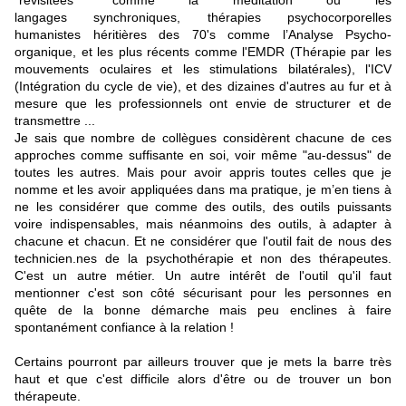
"revisitées" comme la méditation ou les
langages synchroniques, thérapies psychocorporelles
humanistes héritières des 70's comme l’Analyse Psycho-
organique, et les plus récents comme l'EMDR (Thérapie par les
mouvements oculaires et les stimulations bilatérales), l'ICV
(Intégration du cycle de vie), et des dizaines d'autres au fur et à
mesure que les professionnels ont envie de structurer et de
transmettre ...
Je sais que nombre de collègues considèrent chacune de ces
approches comme suffisante en soi, voir même "au-dessus" de
toutes les autres. Mais pour avoir appris toutes celles que je
nomme et les avoir appliquées dans ma pratique, je m’en tiens à
ne les considérer que comme des outils, des outils puissants
voire indispensables, mais néanmoins des outils, à adapter à
chacune et chacun. Et ne considérer que l'outil fait de nous des
technicien.nes de la psychothérapie et non des thérapeutes.
C'est un autre métier. Un autre intérêt de l'outil qu'il faut
mentionner c'est son côté sécurisant pour les personnes en
quête de la bonne démarche mais peu enclines à faire
spontanément confiance à la relation !
Certains pourront par ailleurs trouver que je mets la barre très
haut et que c'est difficile alors d'être ou de trouver un bon
thérapeute.