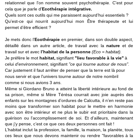
relationnel que l'on nomme souvent psychothérapie. C'est pour
cela que je parle d'
Ecothérapie intégrative.
Quels sont ces outils qui me paraissent aujourd’hui essentiels ?
Qu'est-ce qui nourrit aujourd’hui mon Être thérapeute et lui
permet d’être efficient ?
Je mets donc l’
Ecothérapie
en premier, dans son double aspect,
détaillé dans un autre article, de travail avec la
nature
et de
travail sur et avec
l’habitat de la personne
(Eco = habitat).
Je préfère le mot
habitat,
signifiant
"lieu favorable à la vie"
à
celui
d'environnement,
signifiant
"ce qui tourne autour de nous".
Car justement il faut arrêter de penser que la terre est là pour
nous servir et que l'univers tourne autour de notre nombril
comme si nous avions 3 ans.
Même si Giordano Bruno a atteint la liberté intérieure au fond de
sa prison, même si Mère Térésa courrait avec joie auprès des
enfants sur les montagnes d’ordures de Calcutta, il n’en reste pas
moins que
transformer son habitat pour le mettre en harmonie
avec son être intérieur et ne plus le subir est prioritaire dans la
guérison ou l'
accomplissement
de soi.
Et d’ailleurs, maintenant
que j’y pense, c’est ce que ces deux personnes ont fait !
L’habitat inclut la profession, la famille, la maison, la planète, tous
ces lieux que nous devons maintenir ou rendre "favorables à la