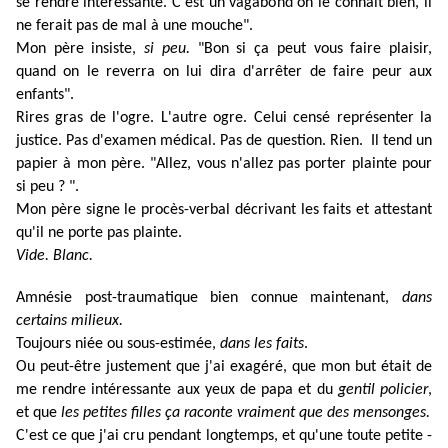
se rendre intéressante. C'est un vagabond on le connaît bien, il
ne ferait pas de mal à une mouche".
Mon père insiste,
si peu.
"Bon si ça peut vous faire plaisir,
quand on le reverra on lui dira d'arrêter de faire peur aux
enfants".
Rires gras de l'ogre. L'autre ogre. Celui censé représenter la
justice. Pas d'examen médical. Pas de question. Rien. Il tend un
papier à mon père. "Allez, vous n'allez pas porter plainte pour
si peu ? ".
Mon père signe le procès-verbal décrivant les faits et attestant
qu'il ne porte pas plainte.
Vide. Blanc.
Amnésie post-traumatique bien connue maintenant,
dans
certains milieux.
Toujours niée ou sous-estimée,
dans les faits
.
Ou peut-être justement que j'ai exagéré, que mon but était de
me rendre intéressante aux yeux de papa et du
gentil policier
,
et que
les petites filles ça raconte vraiment que des mensonges.
C'est ce que j'ai cru pendant longtemps, et qu'une toute petite -