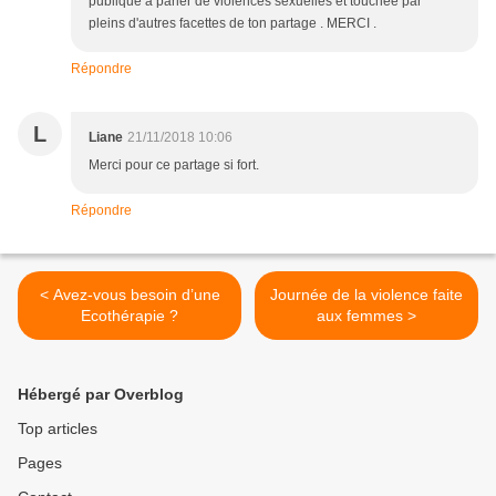
publique à parler de violences sexuelles et touchée par
pleins d'autres facettes de ton partage . MERCI .
Répondre
L
Liane
21/11/2018 10:06
Merci pour ce partage si fort.
Répondre
< Avez-vous besoin d’une
Journée de la violence faite
Ecothérapie ?
aux femmes >
Hébergé par Overblog
Top articles
Pages