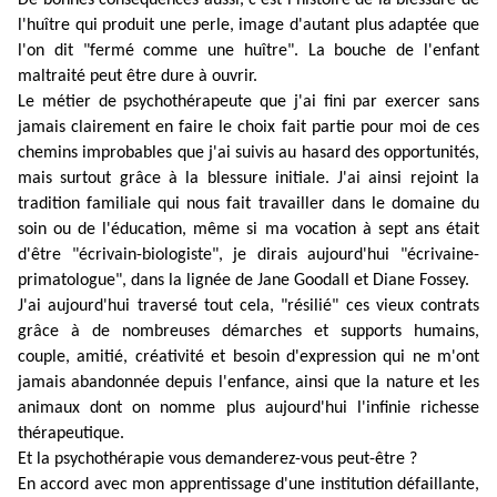
De bonnes conséquences aussi, c'est l'histoire de la blessure de
l'huître qui produit une perle, image d'autant plus adaptée que
l'on dit "fermé comme une huître". La bouche de l'enfant
maltraité peut être dure à ouvrir.
Le métier de psychothérapeute que j'ai fini par exercer sans
jamais clairement en faire le choix fait partie pour moi de ces
chemins improbables que j'ai suivis au hasard des opportunités,
mais surtout grâce à la blessure initiale. J'ai ainsi rejoint la
tradition familiale qui nous fait travailler dans le domaine du
soin ou de l'éducation, même si ma vocation à sept ans était
d'être "écrivain-biologiste", je dirais aujourd'hui "écrivaine-
primatologue", dans la lignée de Jane Goodall et Diane Fossey.
J'ai aujourd'hui traversé tout cela, "résilié" ces vieux contrats
grâce à de nombreuses démarches et supports humains,
couple, amitié, créativité et besoin d'expression qui ne m'ont
jamais abandonnée depuis l'enfance, ainsi que la nature et les
animaux dont on nomme plus aujourd'hui l'infinie richesse
thérapeutique.
Et la psychothérapie vous demanderez-vous peut-être ?
En accord avec mon apprentissage d'une institution défaillante,