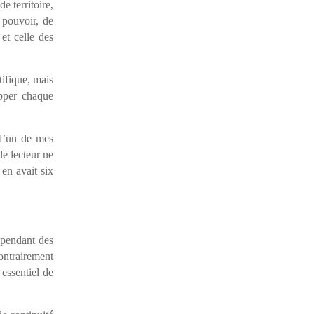
e territoire,
 pouvoir, de
 et celle des
tifique, mais
opper chaque
 d’un de mes
le lecteur ne
en avait six
r pendant des
ontrairement
 essentiel de