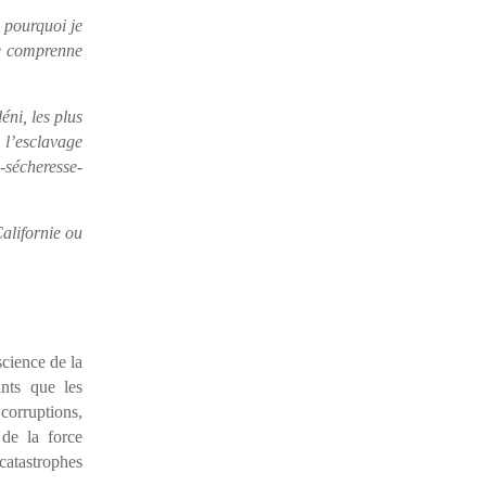
 pourquoi je
je comprenne
éni, les plus
 l’esclavage
-sécheresse-
alifornie ou
science de la
ants que les
 corruptions,
 de la force
 catastrophes