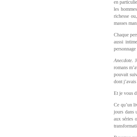
en particuli
les hommes 
richesse ou,
masses mani
Chaque perso
aussi intim
personnage c
Anecdote.
J
romans m’ava
pouvait sui
dont j’avais
Et je vous d
Ce qu’un liv
jours dans 
aux séries o
transformati