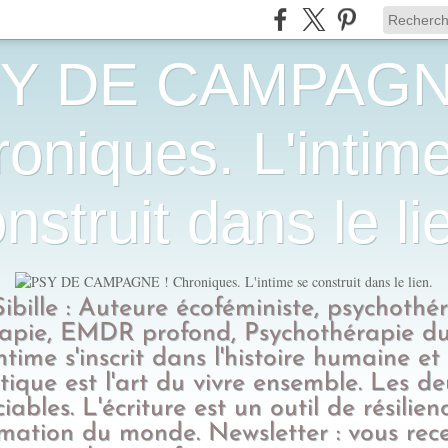
Y DE CAMPAGN
oniques. L'intim
nstruit dans le li
Sibille : Auteure écoféministe, psychothé
apie, EMDR profond, Psychothérapie du
intime s'inscrit dans l'histoire humaine et
tique est l'art du vivre ensemble. Les d
ciables. L'écriture est un outil de résilien
rmation du monde. Newsletter : vous rec