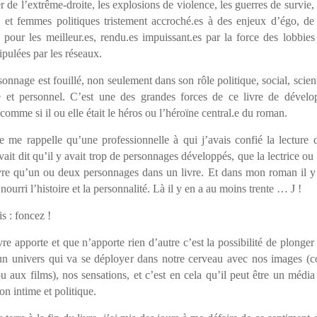
er de l’extrême-droite, les explosions de violence, les guerres de survie, d
et femmes politiques tristement accroché.es à des enjeux d’égo, de
 pour les meilleur.es, rendu.es impuissant.es par la force des lobbies
pulées par les réseaux.
nnage est fouillé, non seulement dans son rôle politique, social, scien
e et personnel. C’est une des grandes forces de ce livre de dével
omme si il ou elle était le héros ou l’héroïne central.e du roman.
e me rappelle qu’une professionnelle à qui j’avais confié la lecture
it dit qu’il y avait trop de personnages développés, que la lectrice ou 
vre qu’un ou deux personnages dans un livre. Et dans mon roman il y 
 nourri l’histoire et la personnalité. Là il y en a au moins trente …
J
!
is : foncez !
re apporte et que n’apporte rien d’autre c’est la possibilité de plonge
un univers qui va se déployer dans notre cerveau avec nos images (c
u aux films), nos sensations, et c’est en cela qu’il peut être un média
on intime et politique.