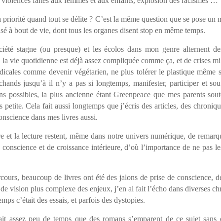
, violences faites aux femmes et aux enfants, explosion des racismes …
 priorité quand tout se délite ? C’est la même question que se pose un
sé à bout de vie, dont tous les organes disent stop en même temps.
ciété stagne (ou presque) et les écolos dans mon genre alternent d
, la vie quotidienne est déjà assez compliquée comme ça, et de crises mi
dicales comme devenir végétarien, ne plus tolérer le plastique même si
chands jusqu’à il n’y a pas si longtemps, manifester, participer et sou
ons possibles, la plus ancienne étant Greenpeace que mes parents sout
s petite. Cela fait aussi longtemps que j’écris des articles, des chroniqu
onscience dans mes livres aussi.
re et la lecture restent, même dans notre univers numérique, de remarq
 conscience et de croissance intérieure, d’où l’importance de ne pas l
cours, beaucoup de livres ont été des jalons de prise de conscience, d
de vision plus complexe des enjeux, j’en ai fait l’écho dans diverses c
emps c’était des essais, et parfois des dystopies.
ait assez peu de temps que des romans s’emparent de ce sujet sans 