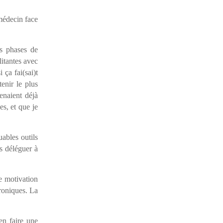
 médecin face
es phases de
litantes avec
 ça fai(sai)t
tenir le plus
enaient déjà
es, et que je
uables outils
es déléguer à
e motivation
hroniques. La
en faire une