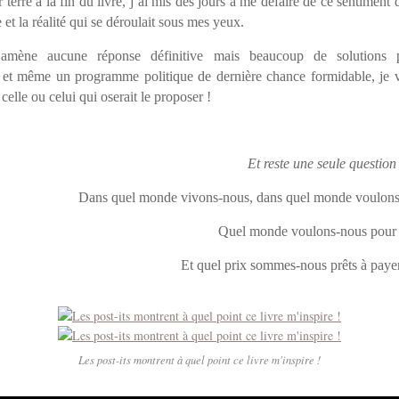
terre à la fin du livre, j’ai mis des jours à me défaire de ce sentiment 
e et la réalité qui se déroulait sous mes yeux.
’amène aucune réponse définitive mais beaucoup de solutions p
, et même un programme politique de dernière chance formidable, je v
 celle ou celui qui oserait le proposer !
Et reste une seule question
Dans quel monde vivons-nous, dans quel monde voulons
Quel monde voulons-nous pour 
Et quel prix sommes-nous prêts à payer
Les post-its montrent à quel point ce livre m'inspire !