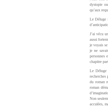
dystopie ou
qu’aux requ
Le Déluge f
d’anticipati
J’ai vécu u
aussi fortem
je voyais se
je ne savai
personnes e
chapitre pa
Le Déluge 
recherches p
du roman re
roman démar
d’imaginatio
Non seuleme
acculées, ma