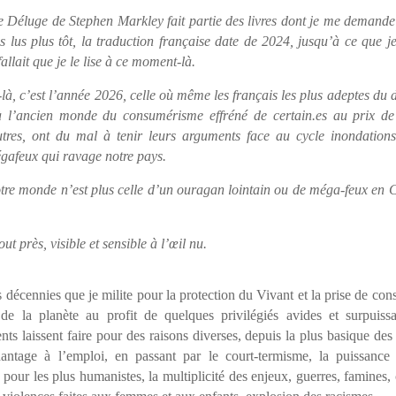
 Déluge de Stephen Markley fait partie des livres dont je me demande
as lus plus tôt, la traduction française date de 2024, jusqu’à ce que 
fallait que je le lise à ce moment-là.
, c’est l’année 2026, celle où même les français les plus adeptes du d
 l’ancien monde du consumérisme effréné de certain.es au prix de
utres, ont du mal à tenir leurs arguments face au cycle inondations
gafeux qui ravage notre pays.
otre monde n’est plus celle d’un ouragan lointain ou de méga-feux en C
tout près, visible et sensible à l’œil nu.
s décennies que je milite pour la protection du Vivant et la prise de con
 de la planète au profit de quelques privilégiés avides et surpuiss
s laissent faire pour des raisons diverses, depuis la plus basique des
antage à l’emploi, en passant par le court-termisme, la puissance
t, pour les plus humanistes, la multiplicité des enjeux, guerres, famines,