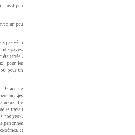
t, aussi peu
 avec un peu
ais pas vécu
 mille pages,
était irréel,
ux, pour les
, ou pour un
, 10 ans de
x personnages
caturaux. Le
e le travail
ous nos yeux.
de personnes
 extrêmes, et