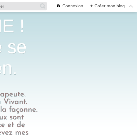
Connexion
+
Créer mon blog
E !
e se
en.
rapeute.
 Vivant.
 la façonne.
eux sont
ce et de
evez mes