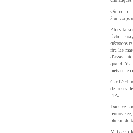
climatiques
Où mettre la
à un corps u
Alors la so
lâcher-prise
décisions ra
rire les mar
d’associati
quand j’étai
mets cette c
Car l’écritu
de prises de
l’IA.
Dans ce par
renouvelée, 
plupart du t
Mais cela f