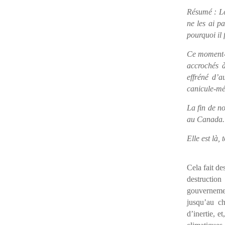
Résumé : Le
ne les ai p
pourquoi il 
Ce moment-là
accrochés à
effréné d’a
canicule-mé
La fin de n
au Canada.
Elle est là, 
Cela fait de
destruction
gouvernement
jusqu’au ch
d’inertie, e