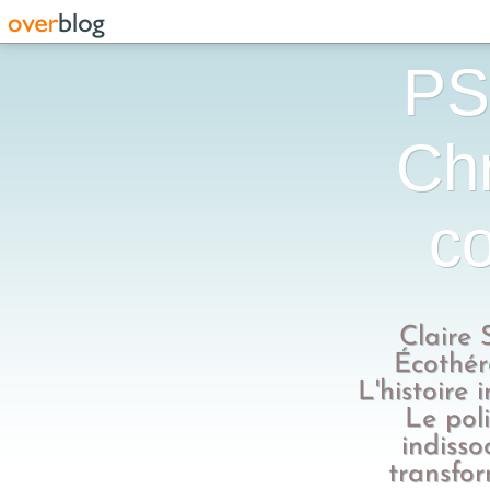
PS
Chr
co
Claire 
Écothér
L'histoire 
Le poli
indisso
transfo