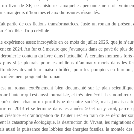
 un livre de SF, ces histoires auxquelles personne ne croit vraimen
ins mangeurs d’hommes et aux dinosaures réssucités.
ait partie de ces fictions transformatrices. Juste un roman du présent
on. Crédible. Trop crédible.
ne expérience assez incroyable en ce mois de juillet 2026, que je n’aur
ent en 2024. Au fur et à mesure que j’avançais dans ce pavé de plus de
 dérouler le contenu du livre dans l’actualité. À certains moments forts c’
s plus si je pleurais pour les millions d’animaux morts dans les fe
ffondrées devant leur maison brûlée, pour les pompiers en burnout
rticulièrement poignant du roman.
est un roman extrêmement bien documenté sur le plan scientifique
our l’auteur qui est aussi journaliste, et très bien écrit. Les nombreu
présentent chacun un profil type de notre société, mais jamais cari
re en 2013 et se termine dans les années 50 et on y croit, parce qu
n créatrice et d’anticipation de l’auteur est en train de se dérouler s
nt la catastrophe écologique, la destruction du Vivant, les migrations 
is aussi la puissance des lobbies des énergies fossiles, la montée des