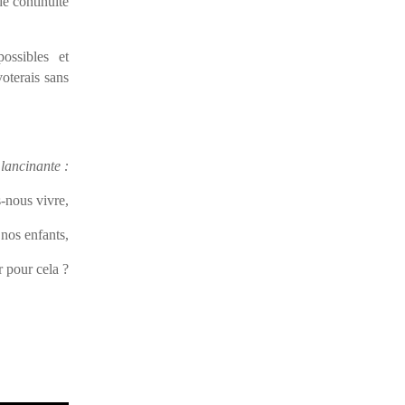
de continuité
ossibles et
oterais sans
 lancinante :
-nous vivre,
nos enfants,
 pour cela ?