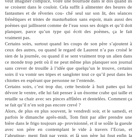
veut imaginer complice, voire une bourrade dans le dos quand ils
se croisent dans le couloir. Cela suffit à alimenter des heures de
fantasmes et de rêveries cou- ché seul sur son lit, des séances
frénétiques et tristes de masturbation sans espoir, mais aussi des
poèmes qui jaillissent comme de l’eau sous ses doigts et qu’il doit
planquer, parce qu’un type qui écrit des poèmes, ça le fait
vraiment pas.
Certains soirs, surtout quand les coups de son père s’ajoutent à
ceux des autres, ou quand le regard de Laurent n’a pas croisé le
sien de la journée, ou quand il se sent vraiment trop un alien dans
ce monde trop petit où il ne peut même plus planquer son journal
sans crever de trouille à l’idée que quelqu’un le trouve, certains
soirs il va vomir ses tripes et sangloter tout ce qu’il peut dans les
chiottes en espérant que personne ne l’entende.
Certains soirs, c’est trop dur, cette bestiole à huit pattes qui lui
dévore le ventre, elle lui fait penser à un énorme crabe qui taille et
retaille sa chair avec ses pinces affûtées et dentelées. Comment ça
se fait qu’il n’en soit pas encore crevé ?
Alors, de plus en plus souvent, le vendredi soir, et le samedi, et
parfois le dimanche après-midi, Tom finit par aller prendre une
bière dans le frigo toujours ap- provisionné, et il se soûle la gueule
avec son père en contemplant le vide à travers l’Ecran, et
l’abrutisse- ment finit par venir, et là son père lui fout enfin la