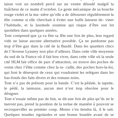
laisse voir un nombril percé sur un ventre dénudé malgré la
fraîcheur de ce matin d’octobre. Le geste mécanique de sa bouche
rouge violet et la ma- nière qu’elle a de détourner régulièrement la
tête comme si elle cherchait à éviter une baffe laissent de- viner
l’habitude, et la lassitude soumise qui risque d’être son lot
quotidien dans quelques années.
Tom comprend que ça va être sa fête une fois de plus, leur regard
vide ne laisse aucune alternative possible. Ça ne pardonne pas
trop d’être gay dans la cité de la Bazdé. Dans les quartiers chics
de l’Avenue Lyautey non plus d’ailleurs. Dans cette ville moyenne
du sud de la France où il fait bon vivre, dans cette ville où la seule
cité HLM fait office de parc d’attraction, on trouve des poches de
venin chez l’élite comme chez la ra- caille, des poches hors-la-loi,
qui font le désespoir de ceux qui voudraient les reléguer dans les
bas-fonds des faits divers et des romans noirs.
Tom n’a pas de prénom pour la bande. C’est la pédale, la tapette,
le pédé, la tantouze, aucun mot n’est trop obscène pour le
désigner.
Tom n’essaie même pas de fuir, se dit une fois de plus qu’ils ne le
tueront pas, prend la position de la tortue de manière à pouvoir se
recroqueviller au premier coup. Momo s’en tiendra là, il le sait.
Quelques insultes rigolardes et une bonne branlée avant de se