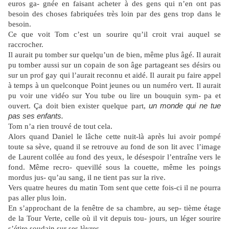
euros ga- gnée en faisant acheter à des gens qui n’en ont pas
besoin des choses fabriquées très loin par des gens trop dans le
besoin.
Ce que voit Tom c’est un sourire qu’il croit vrai auquel se
raccrocher.
Il aurait pu tomber sur quelqu’un de bien, même plus âgé. Il aurait
pu tomber aussi sur un copain de son âge partageant ses désirs ou
sur un prof gay qui l’aurait reconnu et aidé. Il aurait pu faire appel
à temps à un quelconque Point jeunes ou un numéro vert. Il aurait
pu voir une vidéo sur You tube ou lire un bouquin sym- pa et
ouvert. Ça doit bien exister quelque part,
un monde qui ne tue
pas ses enfants.
Tom n’a rien trouvé de tout cela.
Alors quand Daniel le lâche cette nuit-là après lui avoir pompé
toute sa sève, quand il se retrouve au fond de son lit avec l’image
de Laurent collée au fond des yeux, le désespoir l’entraîne vers le
fond. Même recro- quevillé sous la couette, même les poings
mordus jus- qu’au sang, il ne tient pas sur la rive.
Vers quatre heures du matin Tom sent que cette fois-ci il ne pourra
pas aller plus loin.
En s’approchant de la fenêtre de sa chambre, au sep- tième étage
de la Tour Verte, celle où il vit depuis tou- jours, un léger sourire
s’étire soudain sur ses lèvres.