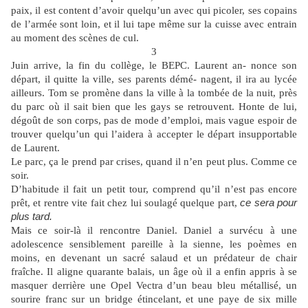
paix, il est content d’avoir quelqu’un avec qui picoler, ses copains
de l’armée sont loin, et il lui tape même sur la cuisse avec entrain
au moment des scènes de cul.
3
Juin arrive, la fin du collège, le BEPC. Laurent an- nonce son
départ, il quitte la ville, ses parents démé- nagent, il ira au lycée
ailleurs. Tom se promène dans la ville à la tombée de la nuit, près
du parc où il sait bien que les gays se retrouvent. Honte de lui,
dégoût de son corps, pas de mode d’emploi, mais vague espoir de
trouver quelqu’un qui l’aidera à accepter le départ insupportable
de Laurent.
Le parc, ça le prend par crises, quand il n’en peut plus. Comme ce
soir.
D’habitude il fait un petit tour, comprend qu’il n’est pas encore
prêt, et rentre vite fait chez lui soulagé quelque part,
ce sera pour
plus tard.
Mais ce soir-là il rencontre Daniel. Daniel a survécu à une
adolescence sensiblement pareille à la sienne, les poèmes en
moins, en devenant un sacré salaud et un prédateur de chair
fraîche. Il aligne quarante balais, un âge où il a enfin appris à se
masquer derrière une Opel Vectra d’un beau bleu métallisé, un
sourire franc sur un bridge étincelant, et une paye de six mille