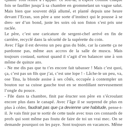
fois se faufiler jusqu’à sa chambre en grommelant un vague salut.
Mais bien que souvent déjà allumé, et planté depuis une heure
devant l’Ecran, son père a une sorte d’instinct qui le pousse à se
dres- ser d’un bond, juste les soirs où son fiston s’est pris une
raclée.
Le père, c’est une caricature de sergent-chef arrivé en fin de
carrière, recyclé dans la sécurité de la supérette du coin.
Avec l’âge il est devenu un peu gras du bide, car la canette ça ne
pardonne pas, même aux accros de la salle de muscu. Mais
toujours costaud, surtout quand il s’agit d’en balancer une à son
môme de quinze ans.
- Ne me dis pas que tu t’es encore fait tabasser ! Mais c’est quoi,
ça, c’est pas un fils que j’ai, c’est une lope ! - Lâche-le un peu, va,
ose Tina, la blonde assise à ses côtés, occupée à contempler un
bouton sur sa cuisse gauche tout en se mordillant nerveusement
l’ongle du pouce.
- File dans ta chambre, finit par éructer son père en s’écroulant
encore plus dans le canapé. Avec l’âge il se surprend de plus en
plus à céder,
faudrait pas que ça devienne une habitude
, pense-t-
il. Je vais finir par te sortir de cette taule avec tous ces connards de
profs qui sont même pas foutu de faire de toi un vrai mec. On se
demande pourquoi on les paye. Sont toujours en vacances. Même