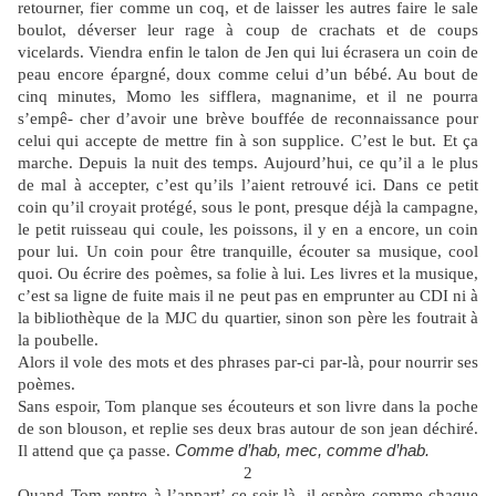
retourner, fier comme un coq, et de laisser les autres faire le sale
boulot, déverser leur rage à coup de crachats et de coups
vicelards. Viendra enfin le talon de Jen qui lui écrasera un coin de
peau encore épargné, doux comme celui d’un bébé. Au bout de
cinq minutes, Momo les sifflera, magnanime, et il ne pourra
s’empê- cher d’avoir une brève bouffée de reconnaissance pour
celui qui accepte de mettre fin à son supplice. C’est le but. Et ça
marche. Depuis la nuit des temps. Aujourd’hui, ce qu’il a le plus
de mal à accepter, c’est qu’ils l’aient retrouvé ici. Dans ce petit
coin qu’il croyait protégé, sous le pont, presque déjà la campagne,
le petit ruisseau qui coule, les poissons, il y en a encore, un coin
pour lui. Un coin pour être tranquille, écouter sa musique, cool
quoi. Ou écrire des poèmes, sa folie à lui. Les livres et la musique,
c’est sa ligne de fuite mais il ne peut pas en emprunter au CDI ni à
la bibliothèque de la MJC du quartier, sinon son père les foutrait à
la poubelle.
Alors il vole des mots et des phrases par-ci par-là, pour nourrir ses
poèmes.
Sans espoir, Tom planque ses écouteurs et son livre dans la poche
de son blouson, et replie ses deux bras autour de son jean déchiré.
Il attend que ça passe.
Comme d’hab, mec, comme d’hab.
2
Quand Tom rentre à l’appart’ ce soir-là, il espère comme chaque