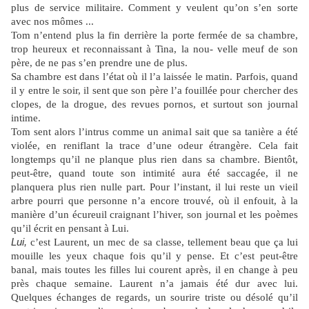
plus de service militaire. Comment y veulent qu’on s’en sorte
avec nos mômes ...
Tom n’entend plus la fin derrière la porte fermée de sa chambre,
trop heureux et reconnaissant à Tina, la nou- velle meuf de son
père, de ne pas s’en prendre une de plus.
Sa chambre est dans l’état où il l’a laissée le matin. Parfois, quand
il y entre le soir, il sent que son père l’a fouillée pour chercher des
clopes, de la drogue, des revues pornos, et surtout son journal
intime.
Tom sent alors l’intrus comme un animal sait que sa tanière a été
violée, en reniflant la trace d’une odeur étrangère. Cela fait
longtemps qu’il ne planque plus rien dans sa chambre. Bientôt,
peut-être, quand toute son intimité aura été saccagée, il ne
planquera plus rien nulle part. Pour l’instant, il lui reste un vieil
arbre pourri que personne n’a encore trouvé, où il enfouit, à la
manière d’un écureuil craignant l’hiver, son journal et les poèmes
qu’il écrit en pensant à Lui.
Lui,
c’est Laurent, un mec de sa classe, tellement beau que ça lui
mouille les yeux chaque fois qu’il y pense. Et c’est peut-être
banal, mais toutes les filles lui courent après, il en change à peu
près chaque semaine. Laurent n’a jamais été dur avec lui.
Quelques échanges de regards, un sourire triste ou désolé qu’il