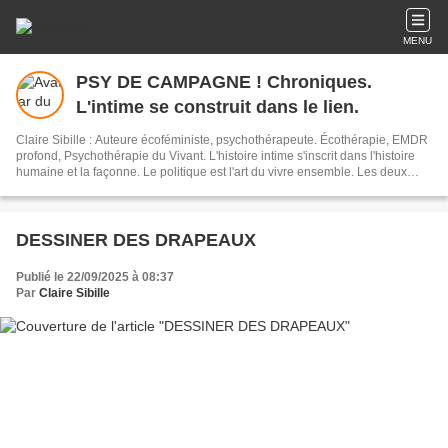
MENU
PSY DE CAMPAGNE ! Chroniques.
L'intime se construit dans le lien.
Claire Sibille : Auteure écoféministe, psychothérapeute. Écothérapie, EMDR
profond, Psychothérapie du Vivant. L'histoire intime s'inscrit dans l'histoire
humaine et la façonne. Le politique est l'art du vivre ensemble. Les deux
sont indissociables. L'écriture est un outil de résilience et de transformation
du monde. Newsletter : vous recevez mes articles une fois par mois environ.
DESSINER DES DRAPEAUX
Publié le 22/09/2025 à 08:37
Par
Claire Sibille