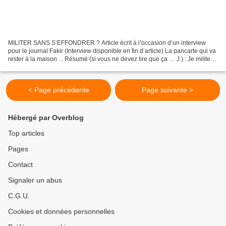
MILITER SANS S’EFFONDRER ? Article écrit à l’occasion d’un interview
pour le journal Fakir (Interview disponible en fin d’article) La pancarte qui va
rester à la maison ... Résumé (si vous ne devez lire que ça … J ) : Je milite
depuis l’âge de 14 ans....
< Page précédente
Page suivante >
Hébergé par Overblog
Top articles
Pages
Contact
Signaler un abus
C.G.U.
Cookies et données personnelles