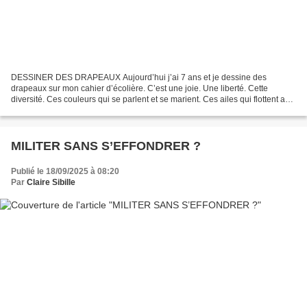
DESSINER DES DRAPEAUX Aujourd’hui j’ai 7 ans et je dessine des
drapeaux sur mon cahier d’écolière. C’est une joie. Une liberté. Cette
diversité. Ces couleurs qui se parlent et se marient. Ces ailes qui flottent au
vent. Aujourd’hui je n’ai plus 7 ans...
MILITER SANS S’EFFONDRER ?
Publié le 18/09/2025 à 08:20
Par
Claire Sibille