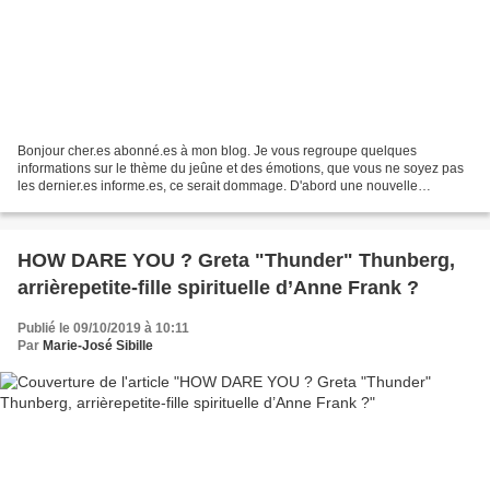
Bonjour cher.es abonné.es à mon blog. Je vous regroupe quelques
informations sur le thème du jeûne et des émotions, que vous ne soyez pas
les dernier.es informe.es, ce serait dommage. D'abord une nouvelle
émission sur ce thème, toujours invitée pour mon...
HOW DARE YOU ? Greta "Thunder" Thunberg,
arrièrepetite-fille spirituelle d’Anne Frank ?
Publié le 09/10/2019 à 10:11
Par
Marie-José Sibille