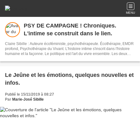
MENU
PSY DE CAMPAGNE ! Chroniques.
L'intime se construit dans le lien.
Claire Sibille : Auteure écoféministe, psychothérapeute. Écothérapie, EMDR
profond, Psychothérapie du Vivant. L'histoire intime s'inscrit dans l'histoire
humaine et la façonne. Le politique est l'art du vivre ensemble. Les deux
sont indissociables. L'écriture est un outil de résilience et de transformation
du monde. Newsletter : vous recevez mes articles une fois par mois environ.
Le Jeûne et les émotions, quelques nouvelles et
infos.
Publié le 15/11/2019 à 08:27
Par
Marie-José Sibille