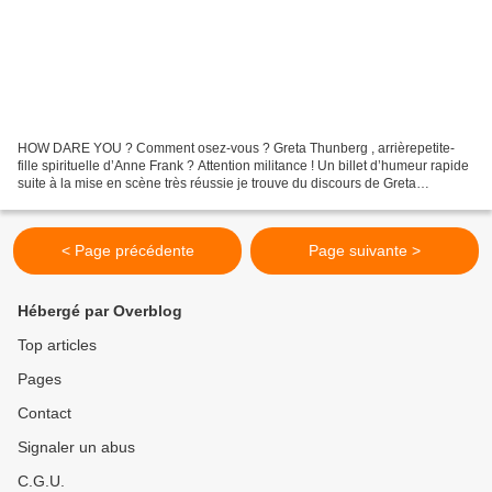
HOW DARE YOU ? Comment osez-vous ? Greta Thunberg , arrièrepetite-
fille spirituelle d’Anne Frank ? Attention militance ! Un billet d’humeur rapide
suite à la mise en scène très réussie je trouve du discours de Greta
Thunberg à l’ONU il y a quelques semaines,...
< Page précédente
Page suivante >
Hébergé par Overblog
Top articles
Pages
Contact
Signaler un abus
C.G.U.