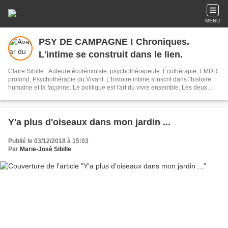
MENU
PSY DE CAMPAGNE ! Chroniques.
L'intime se construit dans le lien.
Claire Sibille : Auteure écoféministe, psychothérapeute. Écothérapie, EMDR
profond, Psychothérapie du Vivant. L'histoire intime s'inscrit dans l'histoire
humaine et la façonne. Le politique est l'art du vivre ensemble. Les deux
sont indissociables. L'écriture est un outil de résilience et de transformation
du monde. Newsletter : vous recevez mes articles une fois par mois environ.
Y'a plus d'oiseaux dans mon jardin ...
Publié le 03/12/2018 à 15:03
Par
Marie-José Sibille