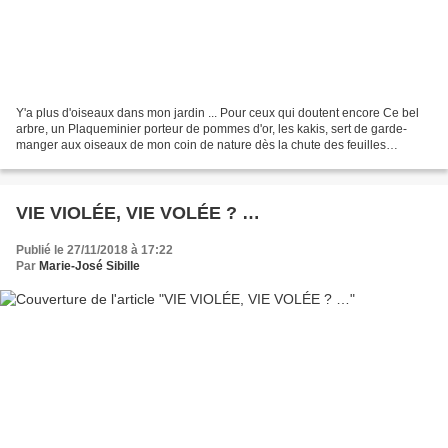
Y'a plus d'oiseaux dans mon jardin ... Pour ceux qui doutent encore Ce bel
arbre, un Plaqueminier porteur de pommes d'or, les kakis, sert de garde-
manger aux oiseaux de mon coin de nature dès la chute des feuilles
jusqu'au plein coeur de l'hiver, tant...
VIE VIOLÉE, VIE VOLÉE ? …
Publié le 27/11/2018 à 17:22
Par
Marie-José Sibille