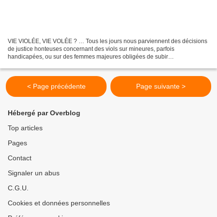
VIE VIOLÉE, VIE VOLÉE ? … Tous les jours nous parviennent des décisions
de justice honteuses concernant des viols sur mineures, parfois
handicapées, ou sur des femmes majeures obligées de subir
quotidiennement la vue, la présence ou le sentiment de menace...
< Page précédente
Page suivante >
Hébergé par Overblog
Top articles
Pages
Contact
Signaler un abus
C.G.U.
Cookies et données personnelles