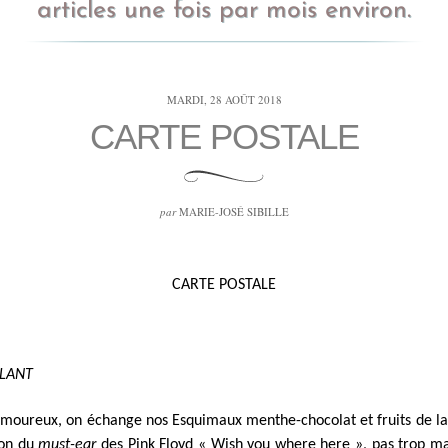
articles une fois par mois environ.
MARDI, 28 AOÛT 2018
CARTE POSTALE
par
MARIE-JOSÉ SIBILLE
CARTE POSTALE
ÛLANT
oureux, on échange nos Esquimaux menthe-chocolat et fruits de la
son du
must-ear
des Pink Floyd « Wish you where here », pas trop ma