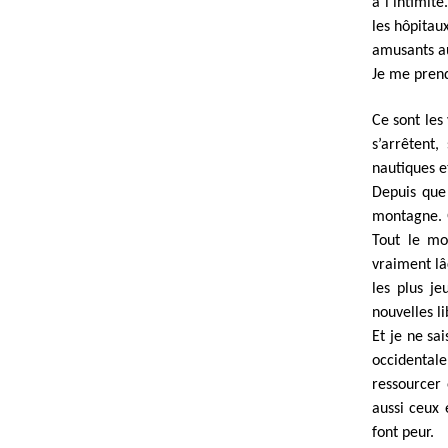
à l’intimit
les hôpitaux
amusants a
Je me prend
Ce sont les
s’arrêtent,
nautiques e
Depuis que 
montagne. Q
Tout le mo
vraiment lâ
les plus j
nouvelles l
Et je ne sa
occidentale
ressourcer 
aussi ceux 
font peur.