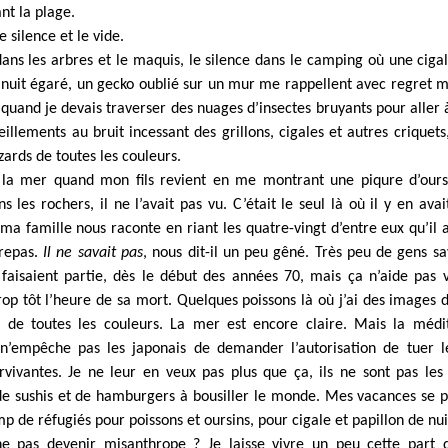
nt la plage.
le silence et le vide.
dans les arbres et le maquis, le silence dans le camping où une cigal
 nuit égaré, un gecko oublié sur un mur me rappellent avec regret 
es quand je devais traverser des nuages d’insectes bruyants pour aller 
llements au bruit incessant des grillons, cigales et autres criquet
zards de toutes les couleurs.
la mer quand mon fils revient en me montrant une piqure d’oursin
s les rochers, il ne l’avait pas vu. C’était le seul là où il y en avai
ma famille nous raconte en riant les quatre-vingt d’entre eux qu’il
 repas.
Il ne savait pas
, nous dit-il un peu gêné. Très peu de gens s
faisaient partie, dès le début des années 70, mais ça n’aide pas
rop tôt l’heure de sa mort. Quelques poissons là où j’ai des images 
x de toutes les couleurs. La mer est encore claire. Mais la médi
n’empêche pas les japonais de demander l’autorisation de tuer l
rvivantes. Je ne leur en veux pas plus que ça, ils ne sont pas les
e sushis et de hamburgers à bousiller le monde. Mes vacances se p
p de réfugiés pour poissons et oursins, pour cigale et papillon de nui
 pas devenir misanthrope ? Je laisse vivre un peu cette part 