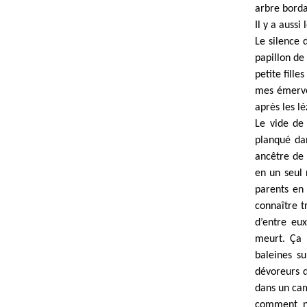
arbre borda
Il y a aussi 
Le silence 
papillon de
petite fill
mes émervei
après les lé
Le vide de 
planqué dan
ancêtre de 
en un seul
parents en 
connaître t
d’entre eu
meurt. Ça 
baleines su
dévoreurs d
dans un cam
comment ne