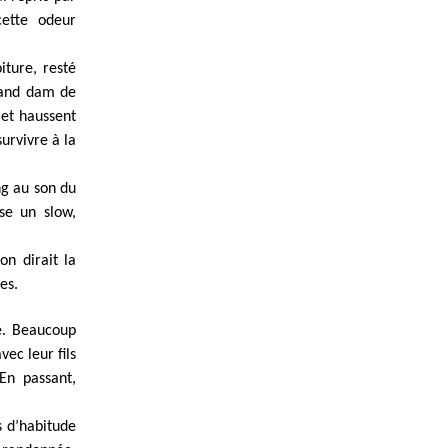
cette odeur
iture, resté
grand dam de
 et haussent
urvivre à la
ng au son du
se un slow,
on dirait la
es.
é. Beaucoup
vec leur fils
 En passant,
s d’habitude