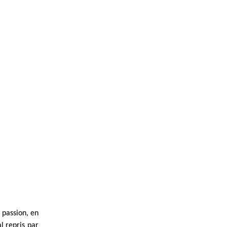
 passion, en
l repris par