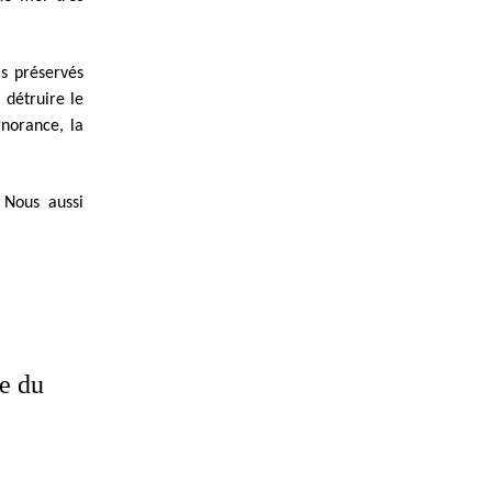
is préservés
 détruire le
gnorance, la
 Nous aussi
ue du