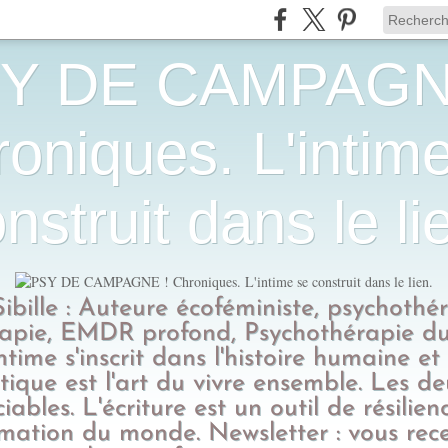
Y DE CAMPAGN
oniques. L'intim
nstruit dans le li
Sibille : Auteure écoféministe, psychothé
apie, EMDR profond, Psychothérapie du
intime s'inscrit dans l'histoire humaine et
tique est l'art du vivre ensemble. Les d
ciables. L'écriture est un outil de résilien
rmation du monde. Newsletter : vous rec