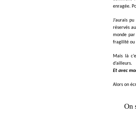
enragée. Po
J’aurais pu
réservés au
monde par l
fragilité o
Mais là c’
d’ailleurs.
Et avec mo
Alors on écr
On s