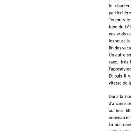
le chanteu
particulière
Toujours le
tube de l’é
nos vrais a
les sourcil
fin des vac
Un autre so
saxo, très
l’apocalyps
Et puis il 
vitesse de l
Dans la nu
d’anciens
a
ou leur fil
nouveau et 
La nuit dan