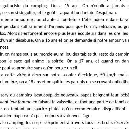
r-guitariste du camping. On a 15 ans. On n’oubliera jamais 
, ce son si singulier, et le goût craquant fondant de l’esquimau.
 même amoureux, on chante à tue-tête « L’été indien » dans la vo
té pendant suffisamment d’années pour que l’on s’y retrouve, au 
dos. Alors ils enfoncent encore plus leurs écouteurs dans les oreilles
s d’un air désabusé. On a 16 ans et on se demande si notre amour va s
ances.
ir, on danse seuls au monde au milieu des tables du resto du campi
 bon le saxo qui anime la soirée. On a 17 ans, et quand on dan
e peut se produire sans qu’on bouge un cil.
y a cette virée à deux sur notre scooter électrique, 50 km/h mais 
a lumière, on a 18 ans et on quitte les parents en se croyant enfin libr
rsery du camping beaucoup de nouveaux papas baignent leur béb
ident leur femme
en faisant la vaisselle, et font une partie de tennis a
le en tentant un sourire plutôt qu’un commentaire disqualifiant.
ancien papa ça n’a pas toujours à voir avec l’âge.
s le camping, les corps s’expriment à travers tous ces bruits réservé