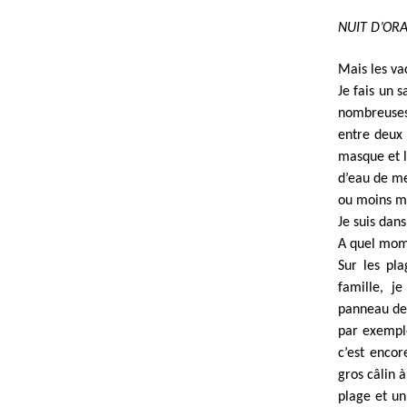
NUIT D’OR
Mais les va
Je fais un s
nombreuses 
entre deux 
masque et l
d’eau de mer
ou moins m
Je suis dan
A quel mome
Sur les pl
famille, j
panneau de 
par exemple
c’est encor
gros câlin 
plage et un