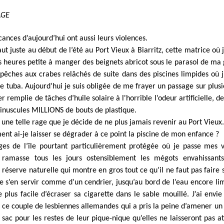
AGE
cances d’aujourd’hui ont aussi leurs violences.
aut juste au début de l’été au Port Vieux à Biarritz, cette matrice où 
heures petite à manger des beignets abricot sous le parasol de m
pêches aux crabes relâchés de suite dans des piscines limpides où j’
e tuba. Aujourd’hui je suis obligée de me frayer un passage sur plus
 remplie de tâches d’huile solaire à l'horrible l’odeur artificielle, 
inuscules MILLIONS de bouts de plastique.
s une telle rage que je décide de ne plus jamais revenir au Port Vieux
nt ai-je laisser se dégrader à ce point la piscine de mon enfance ?
ages de l’île pourtant particulièrement protégée où je passe mes 
e ramasse tous les jours ostensiblement les mégots envahissants
réserve naturelle qui montre en gros tout ce qu’il ne faut pas faire s
 s’en servir comme d’un cendrier, jusqu’au bord de l’eau encore lim
e plus facile d’écraser sa cigarette dans le sable mouillé. J’ai envie
à ce couple de lesbiennes allemandes qui a pris la peine d’amener un
 sac pour les restes de leur pique-nique qu’elles ne laisseront pas a