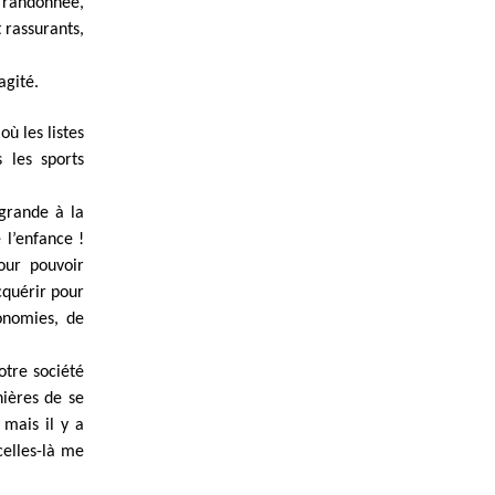
e randonnée,
t rassurants,
agité.
ù les listes
s les sports
 grande à la
 l’enfance !
our pouvoir
cquérir pour
onomies, de
otre société
nières de se
 mais il y a
celles-là me