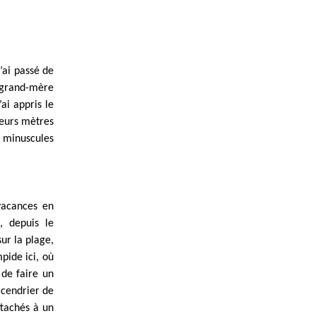
j’ai passé de
a grand-mère
ai appris le
ieurs mètres
de minuscules
.
vacances en
, depuis le
ur la plage,
pide ici, où
 de faire un
 cendrier de
ttachés à un