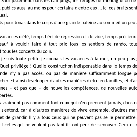
é. Sauf justement dans les campings, les refuges de montagne ou d
 publics aussi au moins pour certains d’entre eux … Ici ces bruits son
ussi.
s pour Jonas dans le corps d’une grande baleine au sommeil un peu 
 vacances d’été, temps béni de régression et de vide, temps précieux o
 sauf à vouloir faire à tout prix tous les sentiers de rando, tou
t tous les concerts du coin.
je suis toute petite je connais les vacances à la mer, un peu plus
uel privilège ! Quelle construction indispensable dans le temps de
nde n’y a pas accès, ou pas de manière suffisamment longue p
cher. Et ainsi développer d’autres manières d’être en familles, et d’a
eunes – et pas que – de nouvelles compétences, de nouvelles aut
ibertés.
is vraiment pas comment font ceux qui n’en prennent jamais, dans n
 s’entend, car à d’autres manières de vivre ensemble, d’autres ma
et de grandir. Il y a tous ceux qui ne peuvent pas se le permettre,
et celles qui ne veulent pas tant ils ont peur de s’ennuyer. Ceux et 