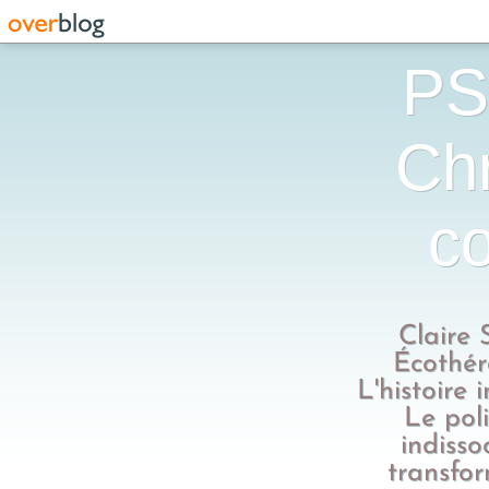
PS
Chr
co
Claire 
Écothér
L'histoire 
Le poli
indisso
transfo