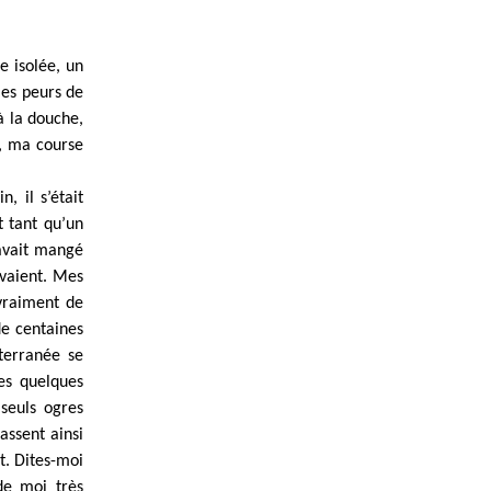
e isolée, un
mes peurs de
à la douche,
s, ma course
, il s’était
t tant qu’un
 avait mangé
avaient. Mes
 vraiment de
de centaines
terranée se
es quelques
 seuls ogres
assent ainsi
t. Dites-moi
de moi très