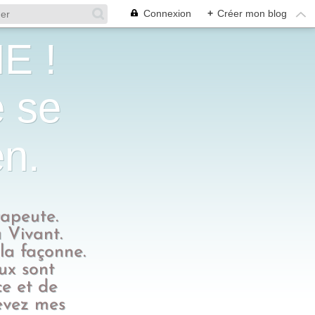
Connexion
+
Créer mon blog
E !
e se
en.
rapeute.
 Vivant.
 la façonne.
eux sont
ce et de
evez mes