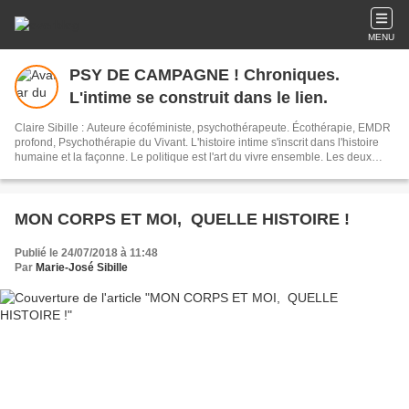
MENU
PSY DE CAMPAGNE ! Chroniques.
L'intime se construit dans le lien.
Claire Sibille : Auteure écoféministe, psychothérapeute. Écothérapie, EMDR
profond, Psychothérapie du Vivant. L'histoire intime s'inscrit dans l'histoire
humaine et la façonne. Le politique est l'art du vivre ensemble. Les deux
sont indissociables. L'écriture est un outil de résilience et de transformation
du monde. Newsletter : vous recevez mes articles une fois par mois environ.
MON CORPS ET MOI, QUELLE HISTOIRE !
Publié le 24/07/2018 à 11:48
Par
Marie-José Sibille