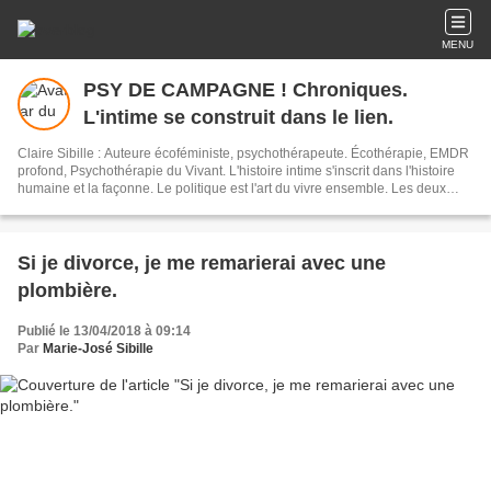
MENU
PSY DE CAMPAGNE ! Chroniques.
L'intime se construit dans le lien.
Claire Sibille : Auteure écoféministe, psychothérapeute. Écothérapie, EMDR
profond, Psychothérapie du Vivant. L'histoire intime s'inscrit dans l'histoire
humaine et la façonne. Le politique est l'art du vivre ensemble. Les deux
sont indissociables. L'écriture est un outil de résilience et de transformation
du monde. Newsletter : vous recevez mes articles une fois par mois environ.
Si je divorce, je me remarierai avec une
plombière.
Publié le 13/04/2018 à 09:14
Par
Marie-José Sibille