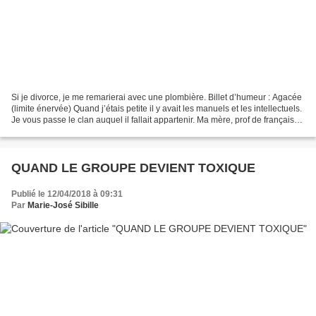
Si je divorce, je me remarierai avec une plombière. Billet d’humeur : Agacée
(limite énervée) Quand j’étais petite il y avait les manuels et les intellectuels.
Je vous passe le clan auquel il fallait appartenir. Ma mère, prof de français-
latin-grec, ça...
QUAND LE GROUPE DEVIENT TOXIQUE
Publié le 12/04/2018 à 09:31
Par
Marie-José Sibille