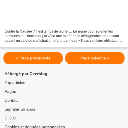
Contre la Nausée ? Il est temps de jeûner… Le jeûne pour soigner les
blessures de l’âme Hier j’ai vécu une expérience désagréable en passant
devant un café où s’affichait un grand panneau « Pass sanitaire obligatoire
». Quelques personnes buvaient sur...
< Page précédente
Page suivante >
Hébergé par Overblog
Top articles
Pages
Contact
Signaler un abus
C.G.U.
Cookies et données personnelles