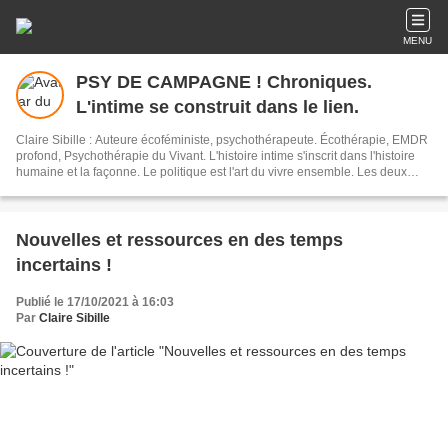
MENU
PSY DE CAMPAGNE ! Chroniques.
L'intime se construit dans le lien.
Claire Sibille : Auteure écoféministe, psychothérapeute. Écothérapie, EMDR
profond, Psychothérapie du Vivant. L'histoire intime s'inscrit dans l'histoire
humaine et la façonne. Le politique est l'art du vivre ensemble. Les deux
sont indissociables. L'écriture est un outil de résilience et de transformation
du monde. Newsletter : vous recevez mes articles une fois par mois environ.
Nouvelles et ressources en des temps
incertains !
Publié le 17/10/2021 à 16:03
Par
Claire Sibille