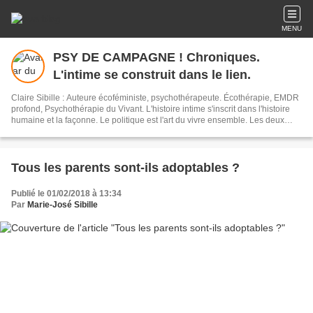
MENU
PSY DE CAMPAGNE ! Chroniques.
L'intime se construit dans le lien.
Claire Sibille : Auteure écoféministe, psychothérapeute. Écothérapie, EMDR
profond, Psychothérapie du Vivant. L'histoire intime s'inscrit dans l'histoire
humaine et la façonne. Le politique est l'art du vivre ensemble. Les deux
sont indissociables. L'écriture est un outil de résilience et de transformation
du monde. Newsletter : vous recevez mes articles une fois par mois environ.
Tous les parents sont-ils adoptables ?
Publié le 01/02/2018 à 13:34
Par
Marie-José Sibille