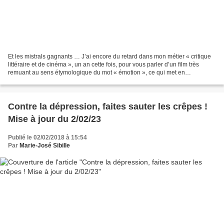
Et les mistrals gagnants … J’ai encore du retard dans mon métier « critique
littéraire et de cinéma », un an cette fois, pour vous parler d’un film très
remuant au sens étymologique du mot « émotion », ce qui met en
mouvement : « Et les mistrals gagnants...
Contre la dépression, faites sauter les crêpes !
Mise à jour du 2/02/23
Publié le 02/02/2018 à 15:54
Par
Marie-José Sibille