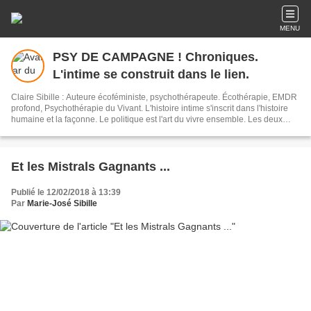
MENU
PSY DE CAMPAGNE ! Chroniques.
L'intime se construit dans le lien.
Claire Sibille : Auteure écoféministe, psychothérapeute. Écothérapie, EMDR
profond, Psychothérapie du Vivant. L'histoire intime s'inscrit dans l'histoire
humaine et la façonne. Le politique est l'art du vivre ensemble. Les deux
sont indissociables. L'écriture est un outil de résilience et de transformation
du monde. Newsletter : vous recevez mes articles une fois par mois environ.
Et les Mistrals Gagnants ...
Publié le 12/02/2018 à 13:39
Par
Marie-José Sibille