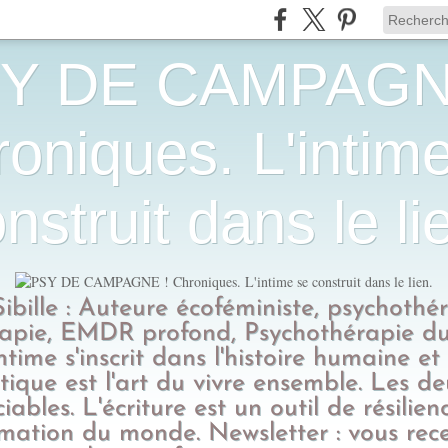
Y DE CAMPAGN
oniques. L'intim
nstruit dans le li
Sibille : Auteure écoféministe, psychothé
apie, EMDR profond, Psychothérapie du
intime s'inscrit dans l'histoire humaine et
tique est l'art du vivre ensemble. Les d
ciables. L'écriture est un outil de résilien
rmation du monde. Newsletter : vous rec