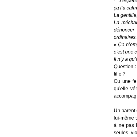
- "J’espèr
ça l’a calm
La gentille
La méchant
dénoncer 
ordinaires.
« Ça n’emp
c’est une 
Il n’y a qu
Question :
fille ?
Ou une fem
qu'elle v
accompagne
Un parent 
lui-même s
à ne pas l
seules vi