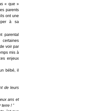
pas « que »
Les parents
ils ont une
ciper à sa
t parental
certaines
 de voir par
temps mis à
ces enjeux
un bébé, il
nt de leurs
 deux ans et
terre ! "