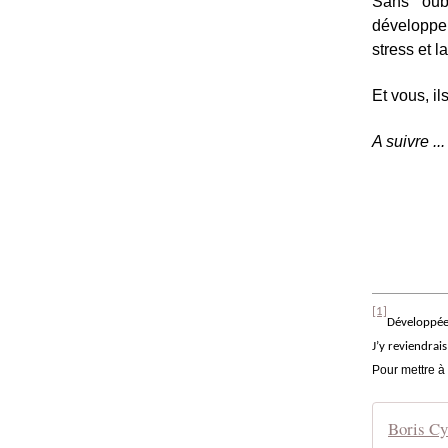
Sans oub
développem
stress et la
Et vous, i
A suivre ...
[1]
Développée 
J’y reviendrais
Pour mettre à 