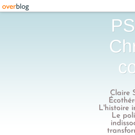
PS
Chr
co
Claire 
Écothér
L'histoire 
Le poli
indisso
transfo