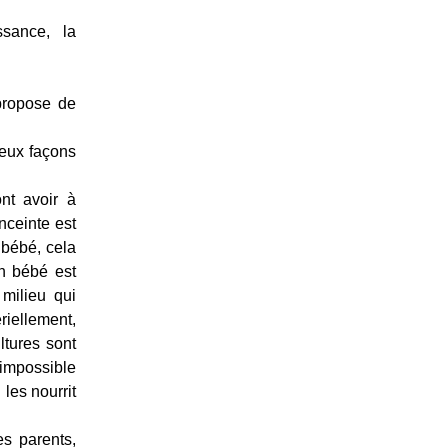
ssance, la
propose de
deux façons
nt avoir à
nceinte est
 bébé, cela
un bébé est
 milieu qui
iellement,
ultures sont
 impossible
les nourrit
es parents,