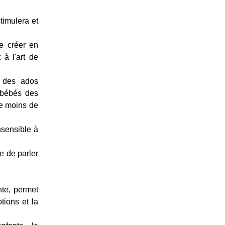
stimulera et
de créer en
à l'art de
x des ados
 bébés des
de moins de
nsensible à
e de parler
nte, permet
tions et la