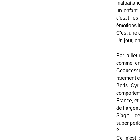
maltraitan
un enfant 
c'était le
émotions i
C'est une 
Un jour, e
Par ailleu
comme en 
Ceaucescu
rarement e
Boris Cyru
comportem
France, et
de l’argen
S'agit-il 
super perf
?
Ce n'est 