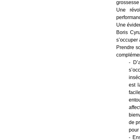
grossesse
Une révol
performanc
Une éviden
Boris Cyr
s’occuper 
Prendre so
complémen
- D’
s’oc
inséc
est 
facil
ento
affec
bienv
de pr
pour 
- En