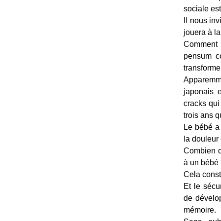
sociale es
Il nous inv
jouera à la
Comment av
pensum co
transformer
Apparemme
japonais 
cracks qui
trois ans q
Le bébé a 
la douleur 
Combien de
à un bébé
Cela const
Et le sécu
de dévelop
mémoire.