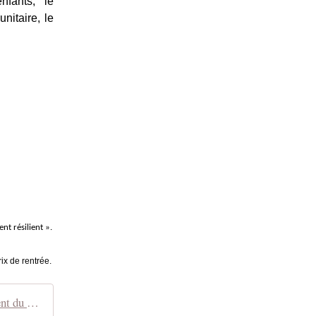
fants, le
nitaire, le
nt résilient ».
ix de rentrée.
Boris Cyrulnik : "Ce qu'on va très probablement proposer, c'est un allongement du congé parental"