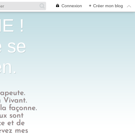
Connexion
+
Créer mon blog
E !
e se
en.
rapeute.
 Vivant.
 la façonne.
eux sont
ce et de
evez mes