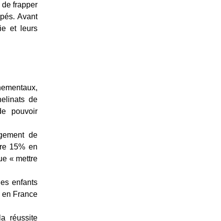
 de frapper
ppés. Avant
ie et leurs
rnementaux,
elinats de
de pouvoir
angement de
tre 15% en
ue « mettre
des enfants
" en France
a réussite