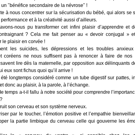
t un "bénéfice secondaire de la névrose" !
ite à nous concentrer sur la sécurisation du bébé, qui alors se 
 performance et à la créativité aussi d’ailleurs.
ons-nous pu transformer cet infini plaisir d’apprendre et 
ntraignant ? Cela me fait penser au « devoir conjugal » et 
 le plaisir en corvée !
nt les suicides, les dépressions et les troubles anxieu
et coréens ne nous suffisent pas à renoncer à faire de nos
 savent lire dès la maternelle, par opposition aux délinquants 
ui eux sont fichus quoi qu’il arrive !
été longtemps considéré comme un tube digestif sur pattes, i
et donc au plaisir, à la parole, à l’échange.
 temps a-t-il fallu à notre société pour comprendre l’importanc
 ?
ruit son cerveau et son système nerveux.
riser par le toucher, l’émotion positive et l’empathie bienveilla
per la partie limbique du cerveau celle qui gouverne les émo