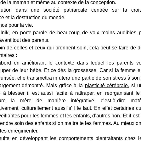
 de la maman et même au contexte de la conception.
ution dans une société patriarcale centrée sur la croi
e et la destruction du monde.
ce pour la vie.
ulnik, en porte-parole de beaucoup de voix moins audibles 
avant tout des parents.
in de celles et ceux qui prennent soin, cela peut se faire de 
taires :
abord en améliorant le contexte dans lequel les parents vo
cuper de leur bébé. Et ce dès la grossesse. Car si la femme e
urisée, elle transmettra in utero une partie de son stress à son
largement démontré. Mais grâce à la
plasticité cérébrale
, si 
e à blesser il est aussi facile à rattraper, en réorganisant le
ure la mère de manière intégrative, c’est-à-dire matér
tivement, culturellement aussi s’il le faut. En effet certaines c
eillantes pour les femmes et les enfants, d’autres non. Et il est
endre soin des enfants si on maltraite les femmes. Au mieux on 
les enrégimenter.
suite en développant les comportements bientraitants chez l