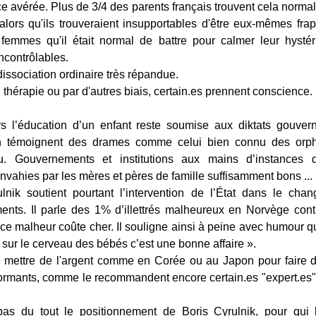
ce avérée. Plus de 3/4 des parents français trouvent cela normal
alors qu'ils trouveraient insupportables d'être eux-mêmes fra
s femmes qu'il était normal de battre pour calmer leur hystér
ncontrôlables.
dissociation ordinaire très répandue.
n thérapie ou par d'autres biais, certain.es prennent conscience.
rs l’éducation d’un enfant reste soumise aux diktats gouve
témoignent des drames comme celui bien connu des orph
. Gouvernements et institutions aux mains d’instances 
nvahies par les mères et pères de famille suffisamment bons ...
lnik soutient pourtant l’intervention de l’État dans le ch
ents. Il parle des 1% d’illettrés malheureux en Norvège con
 ce malheur coûte cher. Il souligne ainsi à peine avec humour q
t sur le cerveau des bébés c’est une bonne affaire ».
de mettre de l'argent comme en Corée ou au Japon pour faire 
ormants, comme le recommandent encore certain.es "expert.es
pas du tout le positionnement de Boris Cyrulnik, pour qui l