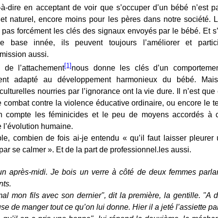
t-à-dire en acceptant de voir que s’occuper d’un bébé n’est 
 et naturel, encore moins pour les pères dans notre société. 
 pas forcément les clés des signaux envoyés par le bébé. Et s’
e base innée, ils peuvent toujours l’améliorer et parti
mission aussi.
[1]
e de l’attachement
nous donne les clés d’un comportemen
ment adapté au développement harmonieux du bébé. Mais 
ulturelles nourries par l’ignorance ont la vie dure. Il n’est que
 combat contre la violence éducative ordinaire, ou encore le 
n compte les féminicides et le peu de moyens accordés à 
 l’évolution humaine.
e, combien de fois ai-je entendu « qu’il faut laisser pleurer 
 par se calmer ». Et de la part de professionnel.les aussi.
n après-midi. Je bois un verre à côté de deux femmes parla
nts.
mal mon fils avec son dernier", dit la première, la gentille. "A
use de manger tout ce qu’on lui donne. Hier il a jeté l’assiette par 