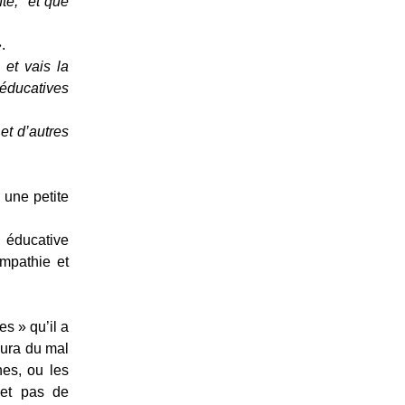
te, "et que
.
 et vais la
éducatives
et d’autres
 une petite
e éducative
mpathie et
s » qu’il a
aura du mal
nes, ou les
 et pas de