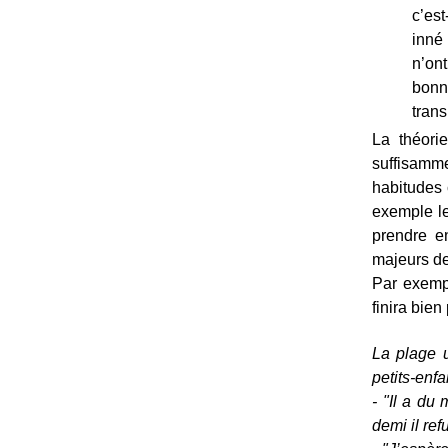
c’es
inné
n’ont
bonn
trans
La théori
suffisam
habitudes c
exemple le
prendre e
majeurs de
Par exempl
finira bien
La plage u
petits-enfa
- "Il a du 
demi il ref