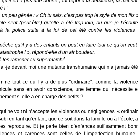
e qu’il en a pris une bonne", lui répond la deuxième, la méchan
é ! "
, un peu gênée : « Oh tu sais, c’est pas trop le style de mon fils
»
e sent (peut-être) qu’elle a été trop loin, ou que je l’écoute
à la police suite à la loi de cet été contre les violences 
êche qu’il y a des enfants on peut en faire tout ce qu’on veut 
catastrophe !
»
, répond-elle d’un air boudeur.
’à les ramener au supermarché ...
 ai-je devant moi une mutante transhumaine qui n’a jamais été
me tout ce qu'il y a de plus "ordinaire", comme la violenc
éhicule sans en avoir conscience, une femme qui nécessite e
ment si elle a en charge des petits ?
qui ne voit ni n’accepte les violences ou négligences « ordinaire
ubi en tant qu’enfant, que ce soit dans la famille ou à l’école, 
es reproduire. Et je parle bien d’enfances suffisamment bon
olences et carences sont celles de l’imperfection humaine