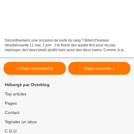
Déconfinement, une occasion de sortir du rang ? Billet d’humeur
désobéissante 11 mai, 2 juin : J’ai freiné des quatre fers pour ne pas
replonger, des deux pieds plutôt mais aussi des deux mains. Comme si je
dévalais un talweg en m’agrippant aux buissons...
< Page précédente
Page suivante >
Hébergé par Overblog
Top articles
Pages
Contact
Signaler un abus
C.G.U.