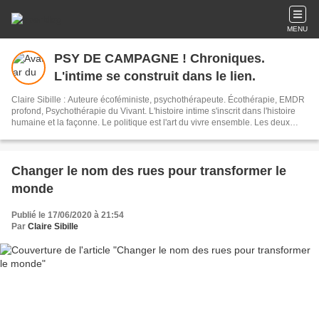
MENU
PSY DE CAMPAGNE ! Chroniques.
L'intime se construit dans le lien.
Claire Sibille : Auteure écoféministe, psychothérapeute. Écothérapie, EMDR
profond, Psychothérapie du Vivant. L'histoire intime s'inscrit dans l'histoire
humaine et la façonne. Le politique est l'art du vivre ensemble. Les deux
sont indissociables. L'écriture est un outil de résilience et de transformation
du monde. Newsletter : vous recevez mes articles une fois par mois environ.
Changer le nom des rues pour transformer le
monde
Publié le 17/06/2020 à 21:54
Par
Claire Sibille