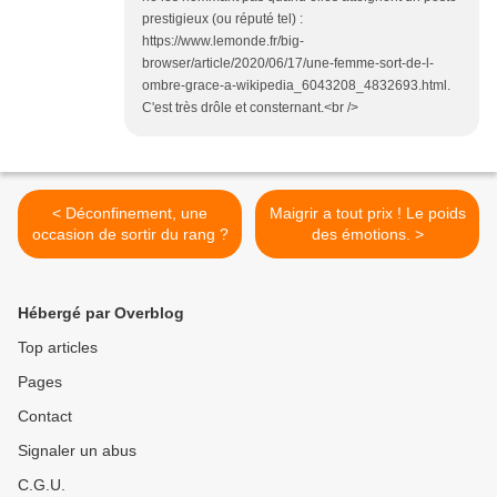
prestigieux (ou réputé tel) :
https://www.lemonde.fr/big-
browser/article/2020/06/17/une-femme-sort-de-l-
ombre-grace-a-wikipedia_6043208_4832693.html.
C'est très drôle et consternant.<br />
< Déconfinement, une
Maigrir a tout prix ! Le poids
occasion de sortir du rang ?
des émotions. >
Hébergé par Overblog
Top articles
Pages
Contact
Signaler un abus
C.G.U.