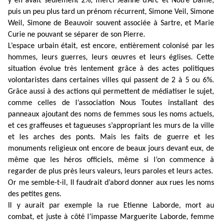
y en avait seulement 2%, merci Jeanne d’Arc et Notre Dame,
puis un peu plus tard un prénom récurrent, Simone Veil, Simone
Weil, Simone de Beauvoir souvent associée à Sartre, et Marie
Curie ne pouvant se séparer de son Pierre.
L’espace urbain était, est encore, entièrement colonisé par les
hommes, leurs guerres, leurs œuvres et leurs églises. Cette
situation évolue très lentement grâce à des actes politiques
volontaristes dans certaines villes qui passent de 2 à 5 ou 6%.
Grâce aussi à des actions qui permettent de médiatiser le sujet,
comme celles de l’association Nous Toutes installant des
panneaux ajoutant des noms de femmes sous les noms actuels,
et ces graffeuses et tagueuses s’appropriant les murs de la ville
et les arches des ponts. Mais les faits de guerre et les
monuments religieux ont encore de beaux jours devant eux, de
même que les héros officiels, même si l’on commence à
regarder de plus près leurs valeurs, leurs paroles et leurs actes.
Or me semble-t-il, Il faudrait d’abord donner aux rues les noms
des petites gens.
Il y aurait par exemple la rue Etienne Laborde, mort au
combat, et juste à côté l’impasse Marguerite Laborde, femme