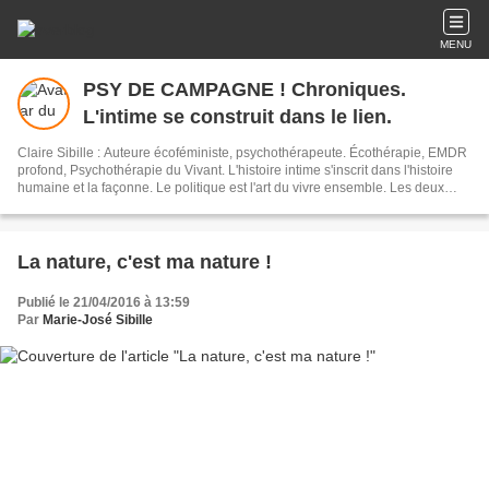
MENU
PSY DE CAMPAGNE ! Chroniques.
L'intime se construit dans le lien.
Claire Sibille : Auteure écoféministe, psychothérapeute. Écothérapie, EMDR
profond, Psychothérapie du Vivant. L'histoire intime s'inscrit dans l'histoire
humaine et la façonne. Le politique est l'art du vivre ensemble. Les deux
sont indissociables. L'écriture est un outil de résilience et de transformation
du monde. Newsletter : vous recevez mes articles une fois par mois environ.
La nature, c'est ma nature !
Publié le 21/04/2016 à 13:59
Par
Marie-José Sibille