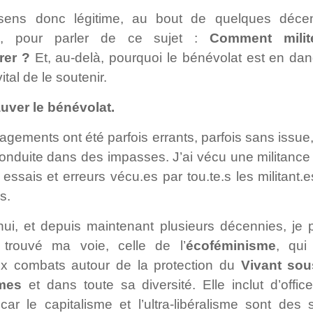
ens donc légitime, au bout de quelques déce
ce, pour parler de ce sujet :
Comment milit
rer ?
Et, au-delà, pourquoi le bénévolat est en dan
vital de le soutenir.
sauver le bénévolat.
gements ont été parfois errants, parfois sans issue, 
conduite dans des impasses. J’ai vécu une militance
 essais et erreurs vécu.es par tou.te.s les militant.
s.
hui, et depuis maintenant plusieurs décennies, je 
 trouvé ma voie, celle de l’
écoféminisme
, qui
x combats autour de la protection du
Vivant sou
mes
et dans toute sa diversité. Elle inclut d’offi
ar le capitalisme et l’ultra-libéralisme sont des