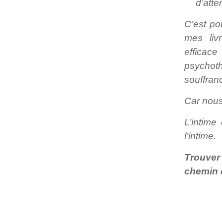
d’atte
C’est po
mes liv
efficac
psychot
souffran
Car nous
L’intime 
l’intime.
Trouver
chemin d