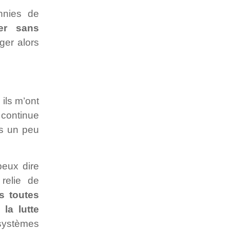
nnies de
er sans
ger alors
ils m’ont
 continue
es un peu
peux dire
 relie de
s toutes
ce
la lutte
 systèmes