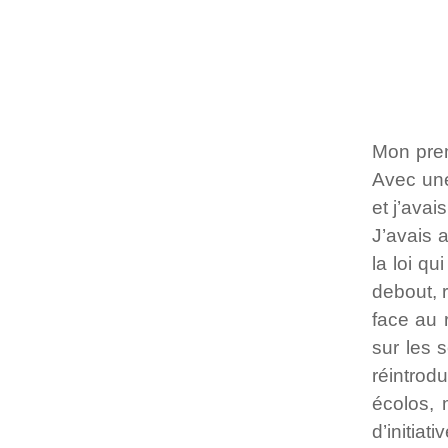
Mon prem
Avec une
et j’avai
J’avais a
la loi q
debout, 
face au 
sur les 
réintrod
écolos, 
d’initiat