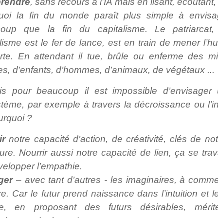
rendre
, sans recours à l’IA mais en lisant, écoutant
uoi la fin du monde paraît plus simple à envisa
oup que la fin du capitalisme. Le patriarcat,
lisme est le fer de lance, est en train de mener l’h
rte. En attendant il tue, brûle ou enferme des mi
s, d’enfants, d’hommes, d’animaux, de végétaux ...
is pour beaucoup il est impossible d’envisager 
tème, par exemple à travers la décroissance ou l’inc
urquoi ?
ir
notre capacité d’action, de créativité, clés de not
eure. Nourrir aussi notre capacité de lien, ça se trava
velopper l’empathie.
ger
– avec tant d’autres - les imaginaires, à comm
re. Car le futur prend naissance dans l’intuition et l
pie, en proposant des futurs désirables, mérit