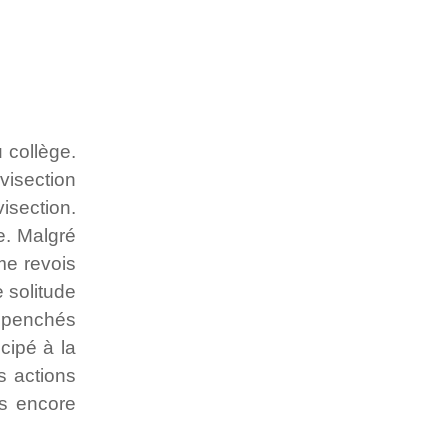
 collège.
visection
visection.
le. Malgré
me revois
 solitude
s penchés
cipé à la
s actions
as encore