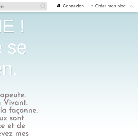
Connexion
+
Créer mon blog
E !
e se
en.
rapeute.
 Vivant.
 la façonne.
eux sont
ce et de
evez mes