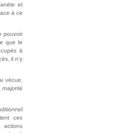
lanète et
face à ce
e pouvoir
te que le
occupés à
és, il n’y
ai vécue,
 majorité
ditionnel
tent ces
 actions