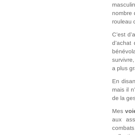
masculin
nombre d
rouleau 
C’est d’
d’achat 
bénévola
survivre,
a plus g
En disan
mais il 
de la ge
Mes
voi
aux ass
combats