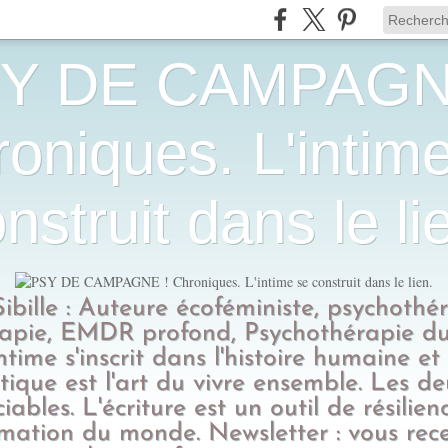
Y DE CAMPAGN
oniques. L'intim
nstruit dans le li
Sibille : Auteure écoféministe, psychothé
apie, EMDR profond, Psychothérapie du
intime s'inscrit dans l'histoire humaine et
tique est l'art du vivre ensemble. Les d
ciables. L'écriture est un outil de résilien
rmation du monde. Newsletter : vous rec