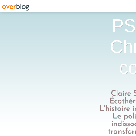
PS
Chr
co
Claire 
Écothér
L'histoire 
Le poli
indisso
transfo