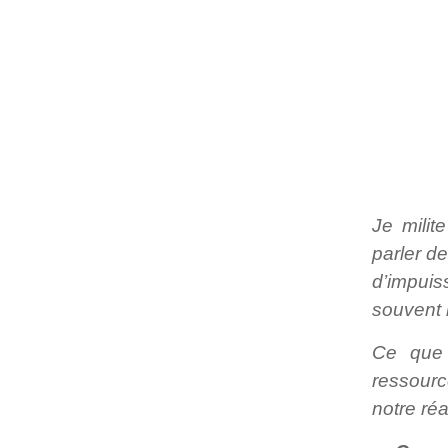
Je milit
parler d
d’impuis
souvent l
Ce que 
ressourc
notre réal