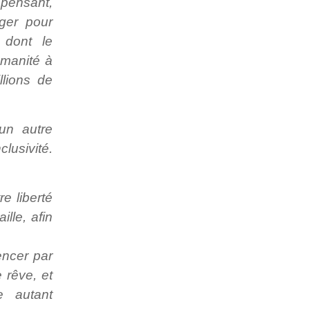
, pensant,
ger pour
 dont le
umanité à
llions de
un autre
lusivité.
re liberté
ille, afin
encer par
e rêve, et
e autant