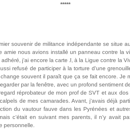
*****
ier souvenir de militance indépendante se situe au
 amie nous avions installé un panneau contre la vi
s adhéré, j’ai encore la carte
J
, à la Ligue contre la Vi
ussi refusé de participer à la torture d’une grenouil
ui change souvent il paraît que ça se fait encore. Je 
regarder par la fenêtre, avec un profond sentiment de
regard réprobateur de mon prof de SVT et aux do
scalpels de mes camarades. Avant, j’avais déjà parti
uction du vautour fauve dans les Pyrénées et autre
mais c’était en suivant mes parents, il n’y avait p
ive personnelle.