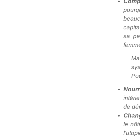
Comp
pourq
beauc
capita
sa pe
femme
Ma
sys
Po
Nourr
intéri
de dé
Chan
le nôt
l’uto