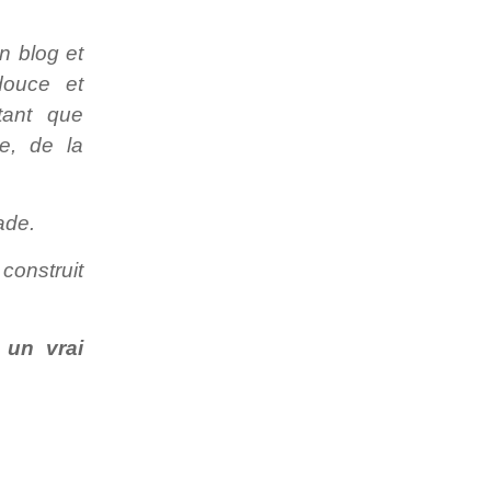
n blog et
douce et
tant que
e, de la
ade.
 construit
 un vrai