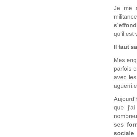
Je me s
militan
s’effond
qu’il est 
Il faut 
Mes enga
parfois 
avec les
aguerri.e
Aujourd’
que j’ai
nombreu
ses for
sociale
c