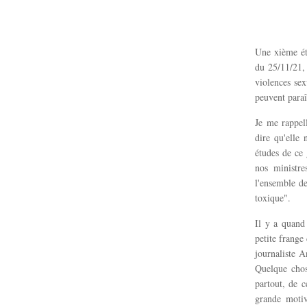
Une xième ét
du 25/11/21,
violences se
peuvent paraît
Je me rappel
dire qu'elle
études de ce
nos ministre
l'ensemble de
toxique".
Il y a quand
petite frange
journaliste 
Quelque chose
partout, de c
grande motiv