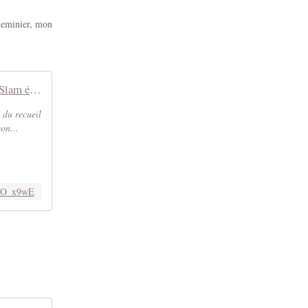
queminier, mon
Vivant ! Slam écrit, illustré et lu par Fanny Pierot, illustratrice et autrice.
 du recueil
on...
NrO_x9wE