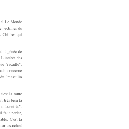
rnal Le Monde
é victimes de
 Chiffres qui
tait gênée de
L'intérêt des
e "racaille",
mais concerne
s du "masculin
'est la toute
t très bien la
autocentrés".
l faut parler,
able. C'est la
car associant