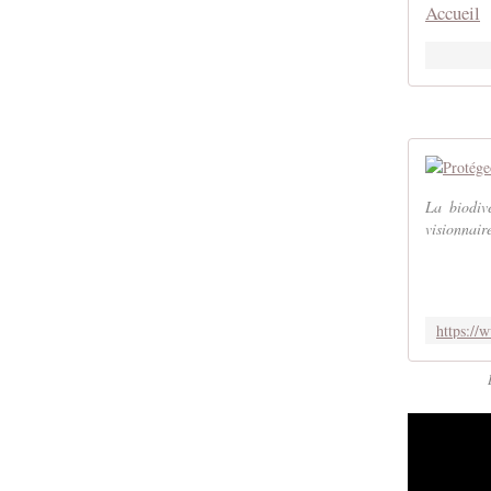
Accueil
La biodive
visionnair