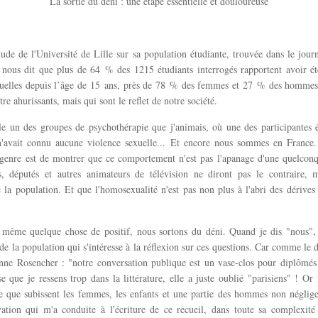
La sortie du déni : une étape essentielle et douloureuse
ude de l'Université de Lille sur sa population étudiante, trouvée dans le jou
 nous dit que plus de 64 % des 1215 étudiants interrogés rapportent avoir ét
xuelles depuis l’âge de 15 ans, près de 78 % des femmes et 27 % des hommes.
re ahurissants, mais qui sont le reflet de notre société.
le un des groupes de psychothérapie que j'animais, où une des participantes é
 n'avait connu aucune violence sexuelle... Et encore nous sommes en France. 
 genre est de montrer que ce comportement n'est pas l'apanage d'une quelconqu
s, députés et autres animateurs de télévision ne diront pas le contraire, 
 la population. Et que l'homosexualité n'est pas non plus à l'abri des dérive
 même quelque chose de positif, nous sortons du déni. Quand je dis "nous", c
 de la population qui s'intéresse à la réflexion sur ces questions. Car comme le di
Anne Rosencher : "notre conversation publique est un vase-clos pour diplômés 
 que je ressens trop dans la littérature, elle a juste oublié "parisiens" ! Or i
e que subissent les femmes, les enfants et une partie des hommes non néglige
ation qui m'a conduite à l'écriture de ce recueil, dans toute sa complexité 