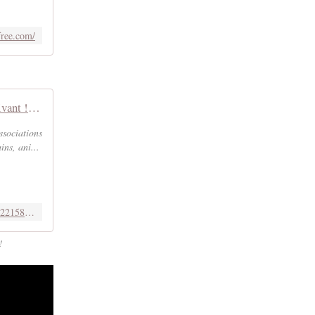
free.com/
Protégeons le vivant !: Des auteurs s'engagent pour la biodiversite
ssociations
ns, ani...
https://www.amazon.fr/Prot%C3%A9geons-vivant-auteurs-sengagent-biodiversite/dp/2322158712
!