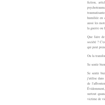
fiction, art
psychotraumat
traumatisant
humiliée en c
aussi les mot
la guerre ou l
Que faire de
société ? C'e
qui peut pren
Ou la transfo
Se sentir bien
Se sentir bie
j'utilise dan
de l'affront
Évidemment, 
surtout quan
victime de vi