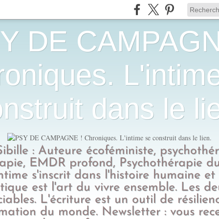
Y DE CAMPAGN
oniques. L'intim
nstruit dans le li
Sibille : Auteure écoféministe, psychothé
apie, EMDR profond, Psychothérapie du
intime s'inscrit dans l'histoire humaine et
tique est l'art du vivre ensemble. Les d
ciables. L'écriture est un outil de résilien
rmation du monde. Newsletter : vous rec