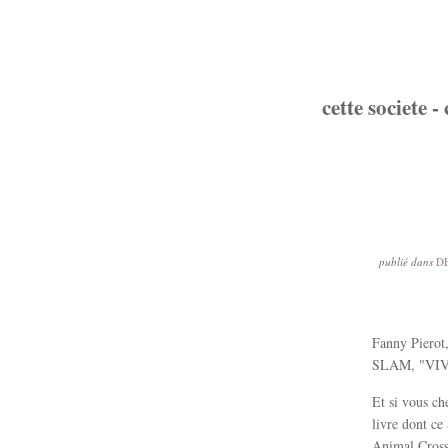
cette societe - 
publié dans
D
Fanny Pierot, 
SLAM, "VIVAN
Et si vous ch
livre dont ce
Animal Cross, 