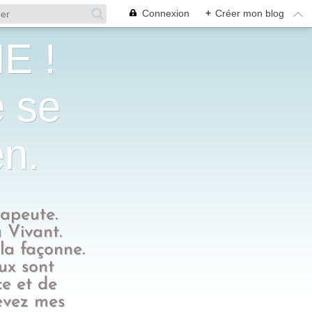
Connexion
+
Créer mon blog
E !
e se
en.
rapeute.
 Vivant.
 la façonne.
eux sont
ce et de
evez mes