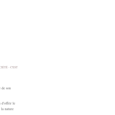
IÉTÉ - C'EST
e de son
d'offrir le
 la nature