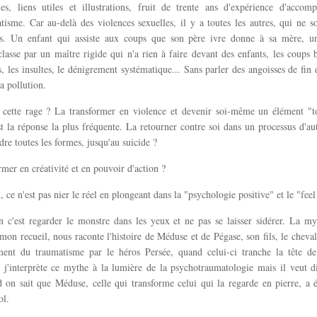
icles, liens utiles et illustrations, fruit de trente ans d'expérience d'acco
isme. Car au-delà des violences sexuelles, il y a toutes les autres, qui ne 
es. Un enfant qui assiste aux coups que son père ivre donne à sa mère, une
lasse par un maître rigide qui n'a rien à faire devant des enfants, les coups 
s, les insultes, le dénigrement systématique... Sans parler des angoisses de fi
a pollution.
 cette rage ? La transformer en violence et devenir soi-même un élément "t
st la réponse la plus fréquente. La retourner contre soi dans un processus d'au
dre toutes les formes, jusqu'au suicide ?
rmer en créativité et en pouvoir d'action ?
, ce n'est pas nier le réel en plongeant dans la "psychologie positive" et le "fee
n c'est regarder le monstre dans les yeux et ne pas se laisser sidérer. La m
s mon recueil, nous raconte l'histoire de Méduse et de Pégase, son fils, le cheval 
ement du traumatisme par le héros Persée, quand celui-ci tranche la tête d
j'interprète ce mythe à la lumière de la psychotraumatologie mais il veut d
d on sait que Méduse, celle qui transforme celui qui la regarde en pierre, a 
ol.