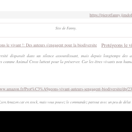
https://pierotfanny.jimdo
Site de Fanny.
rsité disparaît dans un silence assourdissant, mais depuis longtemps des a
es comme Animal Cross luttent pour la préserver. Car les êtres vivants non humai
Lien Amazon car en stock, mais vous pouvez le commandez partout avec un peu de délai 