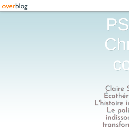
PS
Chr
co
Claire 
Écothér
L'histoire 
Le poli
indisso
transfo