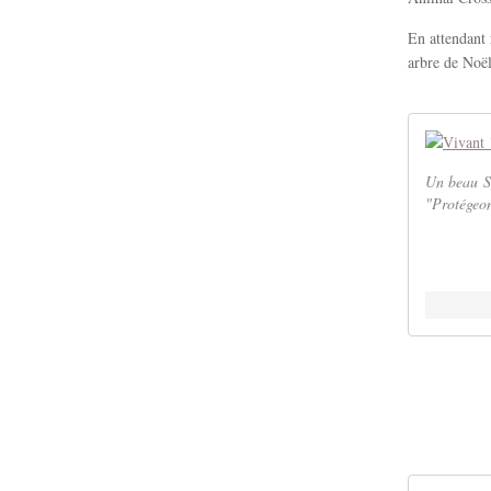
En attendant 
arbre de Noël 
Un beau SL
"Protégeon