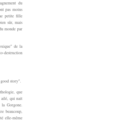
mpagnement du
sont pas moins
 petite fille
bien sûr, mais
n du monde par
oxique" de la
to-destruction
l good story".
ythologie, que
ailé, qui nait
e la Gorgone.
ire beaucoup,
été elle-même