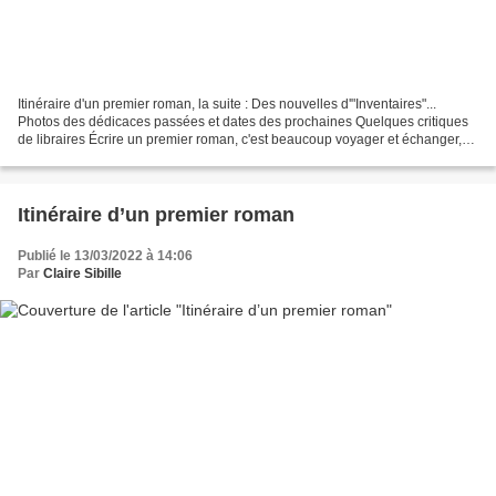
Itinéraire d'un premier roman, la suite : Des nouvelles d'"Inventaires"...
Photos des dédicaces passées et dates des prochaines Quelques critiques
de libraires Écrire un premier roman, c'est beaucoup voyager et échanger,
avant, pendant... et après ! AVANT...
Itinéraire d’un premier roman
Publié le 13/03/2022 à 14:06
Par
Claire Sibille