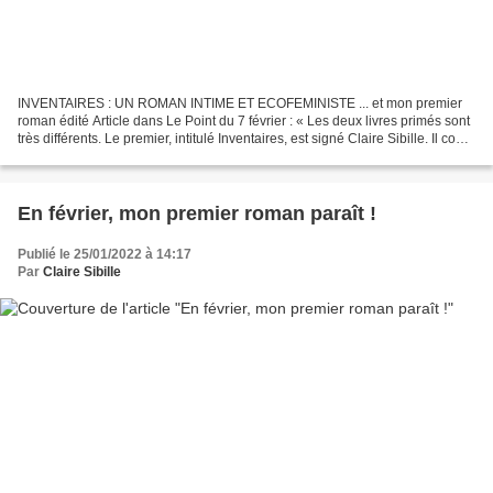
INVENTAIRES : UN ROMAN INTIME ET ECOFEMINISTE ... et mon premier
roman édité Article dans Le Point du 7 février : « Les deux livres primés sont
très différents. Le premier, intitulé Inventaires, est signé Claire Sibille. Il conte
l'histoire croisée de...
En février, mon premier roman paraît !
Publié le 25/01/2022 à 14:17
Par
Claire Sibille