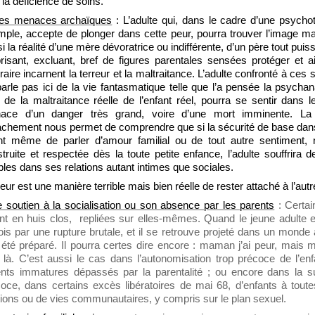
 la déficience de soins.
es menaces archaïques
: L’adulte qui, dans le cadre d’une psycho
ple, accepte de plonger dans cette peur, pourra trouver l’image ma
i la réalité d’une mère dévoratrice ou indifférente, d’un père tout puis
isant, excluant, bref de figures parentales sensées protéger et 
raire incarnent la terreur et la maltraitance. L’adulte confronté à ces 
arle pas ici de la vie fantasmatique telle que l’a pensée la psycha
 de la maltraitance réelle de l’enfant réel, pourra se sentir dans l
ace d’un danger très grand, voire d’une mort imminente. La 
tachement nous permet de comprendre que si la sécurité de base dans 
nt même de parler d’amour familial ou de tout autre sentiment, 
truite et respectée dès la toute petite enfance, l’adulte souffrira
bles dans ses relations autant intimes que sociales.
ur est une manière terrible mais bien réelle de rester attaché à l’autr
e soutien à la socialisation ou son absence par les parents
: Certai
nt en huis clos,
repliées sur elles-mêmes. Quand le jeune adulte e
ois par une rupture brutale, et il se retrouve projeté dans un monde a
été préparé. Il pourra certes dire encore : maman j’ai peur, mais
 là. C’est aussi le cas dans l’autonomisation trop précoce de l’en
nts immatures dépassés par la parentalité ; ou encore dans la su
oce, dans certains excès libératoires de mai 68, d’enfants à tout
tions ou de vies communautaires, y compris sur le plan sexuel.