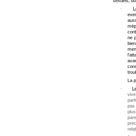
sexuels, ou
·
L
exem
auss
mépr
cont
ne p
bien
men
l’at
ava
cons
trou
La pe
·
L
vive
parf
pas 
plus
pare
préc
rela