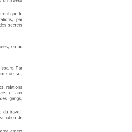
à un stress
trent que le
ations, par
 des secrets
rmées, ou au
ssaire. Par
time de soi,
s, relations
ives et aux
 des gangs,
du travail,
valuation de
ternellement