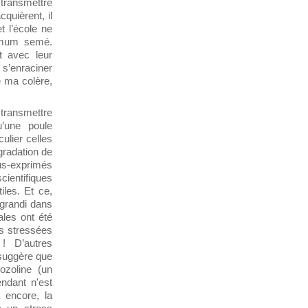
 transmettre
quièrent, il
et l’école ne
nimum semé.
it avec leur
s s’enraciner
e ma colère,
 transmettre
’une poule
ulier celles
égradation de
us-exprimés
ientifiques
les. Et ce,
 grandi dans
les ont été
s stressées
s !
D’autres
 suggère que
ozoline (un
endant n'est
 encore, la