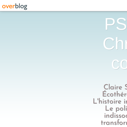
PS
Chr
co
Claire 
Écothér
L'histoire 
Le poli
indisso
transfo