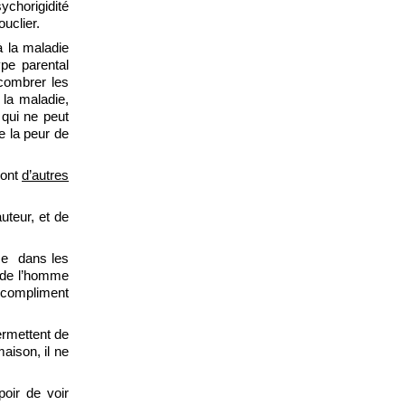
ychorigidité
uclier.
à la maladie
pe parental
ncombrer les
 la maladie,
 qui ne peut
e la peur de
sont
d’autres
uteur, et de
se
dans les
t de l’homme
n compliment
rmettent de
maison, il ne
poir de voir