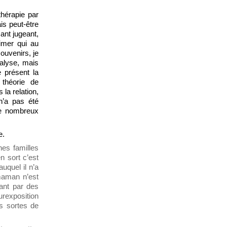
thérapie par
is peut-être
sant jugeant,
aimer qui au
souvenirs, je
nalyse, mais
e présent la
théorie de
la relation,
n’a pas été
 de nombreux
e.
nes familles
n sort c’est
uquel il n’a
 maman n’est
fant par des
rexposition
es sortes de