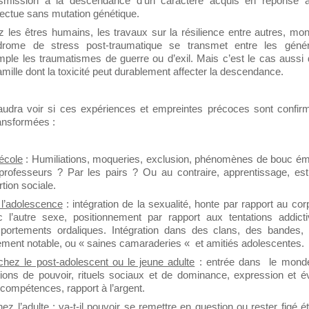
nsmission à la descendance d'un caractère acquis en réponse 
fectue sans mutation génétique.
 les êtres humains, les travaux sur la résilience entre autres, mon
drome de stress post-traumatique se transmet entre les génér
ple les traumatismes de guerre ou d’exil. Mais c’est le cas aussi
amille dont la toxicité peut durablement affecter la descendance.
faudra voir si ces expériences et empreintes précoces sont confi
ransformées :
’école
: Humiliations, moqueries, exclusion, phénomènes de bouc émi
professeurs ? Par les pairs ? Ou au contraire, apprentissage, es
rtion sociale.
 l’adolescence
: intégration de la sexualité, honte par rapport au corp
c l’autre sexe, positionnement par rapport aux tentations addict
portements ordaliques. Intégration dans des clans, des bandes,
ement notable, ou « saines camaraderies « et amitiés adolescentes.
chez le post-adolescent ou le jeune adulte
: entrée dans
le monde 
tions de pouvoir, rituels sociaux et de dominance, expression et é
compétences, rapport à l’argent.
hez l’adulte
: va-t-il pouvoir se remettre en question ou rester figé é