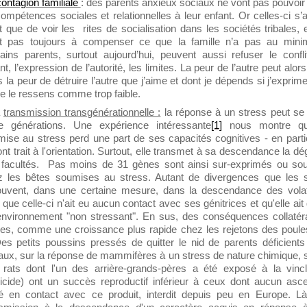
ontagion familiale
: des parents anxieux sociaux ne vont pas pouvoir
ompétences sociales et relationnelles à leur enfant. Or celles-ci s’ac
t que de voir les
rites de socialisation dans les sociétés tribales, 
fit pas toujours à compenser ce que la famille n’a pas au mi
ains parents, surtout aujourd’hui, peuvent aussi refuser le confl
nt, l’expression de l’autorité, les limites. La peur de l’autre peut alor
 la peur de détruire l’autre que j’aime et dont je dépends si j’exprim
je le ressens comme trop faible.
a
transmission transgénérationnelle :
la réponse à un stress peut se
re générations. Une expérience intéressante
[1]
nous montre qu
ise au stress perd une part de ses capacités cognitives - en partic
ont trait à l'orientation. Surtout, elle transmet à sa descendance la d
 facultés.
Pas moins de 31 gènes sont ainsi sur-exprimés ou so
z les bêtes soumises au stress. Autant de divergences que les sc
ouvent, dans une certaine mesure, dans la descendance des volati
 que celle-ci n'ait eu aucun contact avec ses génitrices et qu'elle ait
nvironnement "non stressant". En sus, des conséquences collatéra
es, comme une croissance plus rapide chez les rejetons des poule
Des petits poussins pressés de quitter le nid de parents déficient
aux, sur la réponse de mammifères à un stress de nature chimique,
 rats dont l'un des arrière-grands-pères a été exposé à la vincl
icide) ont un succès reproductif inférieur à ceux dont aucun asc
ré en contact avec ce produit, interdit depuis peu en Europe. Là