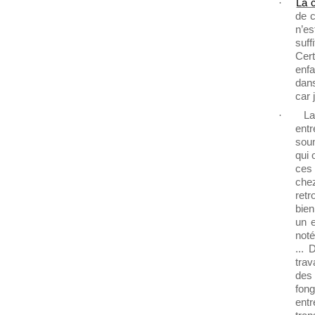
·
La c
de c
n’es
suf
Cert
enfa
dans
car 
·
L
ent
soum
qui 
ces
che
retr
bien
un e
noté
... 
trav
des
fong
ent