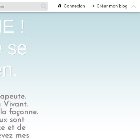
Connexion
+
Créer mon blog
E !
e se
en.
rapeute.
 Vivant.
 la façonne.
eux sont
ce et de
evez mes