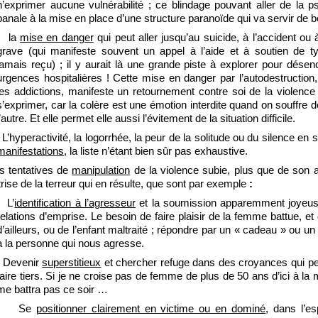
n’exprimer aucune vulnérabilité ; ce blindage pouvant aller de la ps
banale à la mise en place d’une structure paranoïde qui va servir de bo
la
mise en danger
qui peut aller jusqu’au suicide, à l’accident ou 
grave (qui manifeste souvent un appel à l’aide et à soutien de ty
jamais reçu) ; il y aurait là une grande piste à explorer pour dése
urgences hospitalières ! Cette mise en danger par l’autodestruction,
les addictions, manifeste un retournement contre soi de la violence
s’exprimer, car la colère est une émotion interdite quand on souffre d
l’autre. Et elle permet elle aussi l’évitement de la situation difficile.
L’hyperactivité, la logorrhée, la peur de la solitude ou du silence en 
manifestations
, la liste n’étant bien sûr pas exhaustive.
s tentatives de
manipulation
de la violence subie, plus que de son a
rise de la terreur qui en résulte, que sont par exemple
:
L’
identification à l’agresseur
et la soumission apparemment joyeu
relations d’emprise. Le besoin de faire plaisir de la femme battue, e
d’ailleurs, ou de l’enfant maltraité ; répondre par un « cadeau » ou u
à la personne qui nous agresse.
Devenir
superstitieux
et chercher refuge dans des croyances qui pe
faire tiers. Si je ne croise pas de femme de plus de 50 ans d’ici à la 
me battra pas ce soir …
Se
positionner clairement en victime ou en dominé
, dans l’es