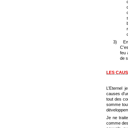
3)
Enf
C’es
feu 
de s
LES CAUS
L’Eternel j
causes d’u
tout des co
somme toute
développem
Je ne trait
comme des m