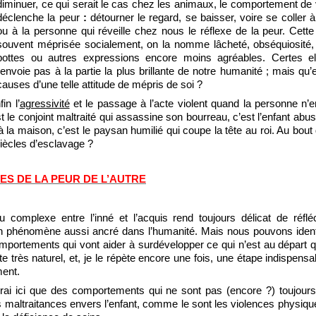
diminuer, ce qui serait le cas chez les animaux, le comportement de 
déclenche la peur
:
détourner le regard, se baisser, voire se coller à
ou à la personne qui réveille chez nous le réflexe de la peur. Cette 
souvent méprisée socialement, on la nomme lâcheté, obséquiosité,
bottes ou autres expressions encore moins agréables. Certes e
renvoie pas à la partie la plus brillante de notre humanité ; mais qu’e
causes d’une telle attitude de mépris de soi ?
in l’
agressivité
et le passage à l’acte violent quand la personne n’e
t le conjoint maltraité qui assassine son bourreau, c’est l’enfant abus
à la maison, c’est le paysan humilié qui coupe la tête au roi. Au bou
iècles d’esclavage ?
ES DE LA PEUR DE L’AUTRE
eu complexe entre l’inné et l’acquis rend toujours délicat de réflé
n phénomène aussi ancré dans l’humanité. Mais nous pouvons identi
mportements qui vont aider à surdévelopper ce qui n’est au départ q
 très naturel, et, je le répète encore une fois, une étape indispensa
ent.
erai ici que des comportements qui ne sont pas (encore ?) toujours
altraitances envers l’enfant, comme le sont les violences physiqu