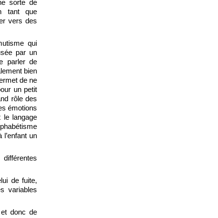
ne sorte de
n tant que
ler vers des
mutisme qui
usée par un
de parler de
alement bien
permet de ne
our un petit
and rôle des
ses émotions
t le langage
lphabétisme
à l’enfant un
différentes
ui de fuite,
s variables
 et donc de