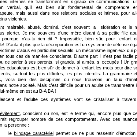
es internes se transforment en signaux de communications, u
on verbal, qu’il est bien sûr fondamental de comprendre e
peute, mais aussi dans nos relations sociales et intimes, pour al
oins violentes.
nt
maltraité, abusé, dominé, c’est souvent la sidération et le 
us alerter. Je me souviens d’une mère disant à sa petite fille ab
 pourquoi n’as-tu rien dit ? Impossible, bien sûr, pour l’enfant 
e! D’autant plus que la décorporation est un système de défense ég
ictimes d’abus en particulier sexuels, un mécanisme ingénieux qui 
, en tous cas de manière consciente. D’autre part il n’est pas facile p
u de parler à ses parents, si grands, si aimés, si occupés ! Un gr
des éducateurs est bien sûr de donner à l’enfant les mots pour dire 
entis, surtout les plus difficiles, les plus interdits. La grammaire e
s, voilà bien des disciplines où nous trouvons un taux d’ana
ans notre société. Mais c’est difficile pour un adulte de transmettre 
lui-même en est au B-A BA !
lescent et l’adulte ces systèmes vont se cristalliser à travers 
évitement
, conscient ou non, est le terme qui, encore plus que cel
rrait regrouper nombre de ces comportements. Avec des nuance
n la personne :
le
blindage caractériel
permet de ne plus ressentir d’émotion