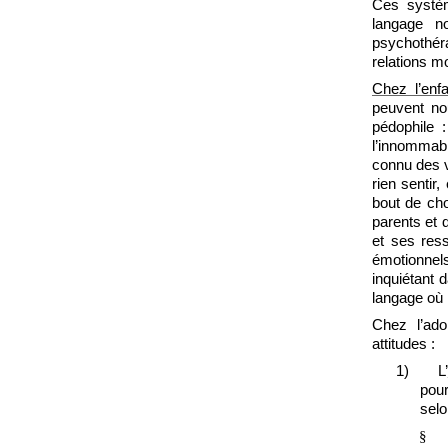
Ces systèm
langage n
psychothéra
relations m
Chez l’enfa
peuvent no
pédophile :
l’innommabl
connu des v
rien sentir
bout de cho
parents et 
et ses ress
émotionnel
inquiétant d
langage où 
Chez l’ado
attitudes :
1)
L’
pou
selo
§