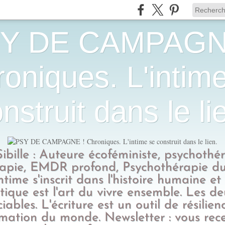
Y DE CAMPAGN
oniques. L'intim
nstruit dans le li
Sibille : Auteure écoféministe, psychothé
apie, EMDR profond, Psychothérapie du
intime s'inscrit dans l'histoire humaine et
tique est l'art du vivre ensemble. Les d
ciables. L'écriture est un outil de résilien
rmation du monde. Newsletter : vous rec