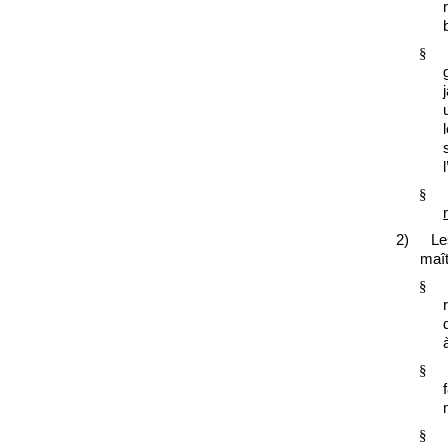
§
§
2)
Le
maît
§
§
§