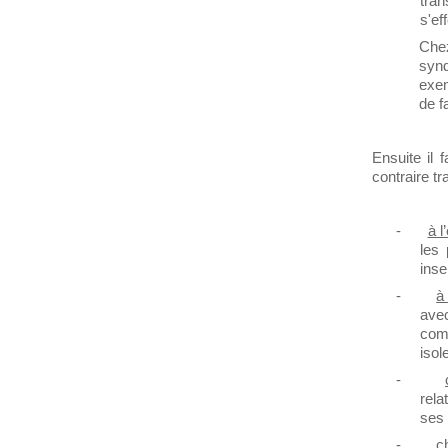
tra
s'ef
Chez
syn
exem
de f
Ensuite il 
contraire t
-
à l
les 
inse
-
à
ave
com
isol
-
rela
ses 
-
c