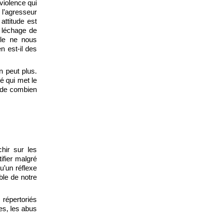
violence qui
 l’agresseur
attitude est
 léchage de
lle ne nous
n est-il des
n peut plus.
é qui met le
t de combien
chir sur les
fier malgré
u’un réflexe
ble de notre
 répertoriés
es, les abus