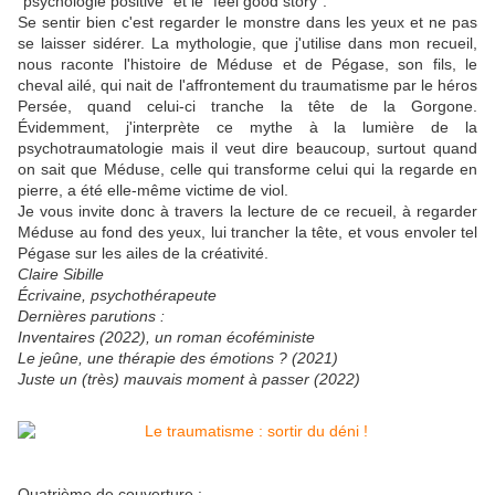
"psychologie positive" et le "feel good story".
Se sentir bien c'est regarder le monstre dans les yeux et ne pas
se laisser sidérer. La mythologie, que j'utilise dans mon recueil,
nous raconte l'histoire de Méduse et de Pégase, son fils, le
cheval ailé, qui nait de l'affrontement du traumatisme par le héros
Persée, quand celui-ci tranche la tête de la Gorgone.
Évidemment, j'interprète ce mythe à la lumière de la
psychotraumatologie mais il veut dire beaucoup, surtout quand
on sait que Méduse, celle qui transforme celui qui la regarde en
pierre, a été elle-même victime de viol.
Je vous invite donc à travers la lecture de ce recueil, à regarder
Méduse au fond des yeux, lui trancher la tête, et vous envoler tel
Pégase sur les ailes de la créativité.
Claire Sibille
Écrivaine, psychothérapeute
Dernières parutions :
Inventaires (2022), un roman écoféministe
Le jeûne, une thérapie des émotions ? (2021)
Juste un (très) mauvais moment à passer (2022)
Quatrième de couverture :