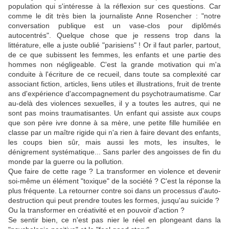
population qui s'intéresse à la réflexion sur ces questions. Car
comme le dit très bien la journaliste Anne Rosencher : "notre
conversation publique est un vase-clos pour diplômés
autocentrés". Quelque chose que je ressens trop dans la
littérature, elle a juste oublié "parisiens" ! Or il faut parler, partout,
de ce que subissent les femmes, les enfants et une partie des
hommes non négligeable. C'est la grande motivation qui m'a
conduite à l'écriture de ce recueil, dans toute sa complexité car
associant fiction, articles, liens utiles et illustrations, fruit de trente
ans d'expérience d'accompagnement du psychotraumatisme. Car
au-delà des violences sexuelles, il y a toutes les autres, qui ne
sont pas moins traumatisantes. Un enfant qui assiste aux coups
que son père ivre donne à sa mère, une petite fille humiliée en
classe par un maître rigide qui n'a rien à faire devant des enfants,
les coups bien sûr, mais aussi les mots, les insultes, le
dénigrement systématique... Sans parler des angoisses de fin du
monde par la guerre ou la pollution.
Que faire de cette rage ? La transformer en violence et devenir
soi-même un élément "toxique" de la société ? C'est la réponse la
plus fréquente. La retourner contre soi dans un processus d'auto-
destruction qui peut prendre toutes les formes, jusqu'au suicide ?
Ou la transformer en créativité et en pouvoir d'action ?
Se sentir bien, ce n'est pas nier le réel en plongeant dans la