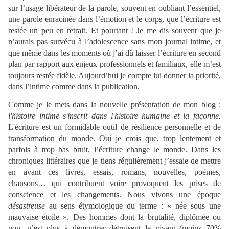
sur l’usage libérateur de la parole, souvent en oubliant l’essentiel,
une parole enracinée dans l’émotion et le corps, que l’écriture est
restée un peu en retrait. Et pourtant ! Je me dis souvent que je
n’aurais pas survécu à l’adolescence sans mon journal intime, et
que même dans les moments où j’ai dû laisser l’écriture en second
plan par rapport aux enjeux professionnels et familiaux, elle m’est
toujours restée fidèle. Aujourd’hui je compte lui donner la priorité,
dans l’intime comme dans la publication.
Comme je le mets dans la nouvelle présentation de mon blog :
l'histoire intime s'inscrit dans l'histoire humaine et la façonne.
L'écriture est un formidable outil de résilience personnelle et de
transformation du monde. Oui je crois que, trop lentement et
parfois à trop bas bruit, l’écriture change le monde. Dans les
chroniques littéraires que je tiens régulièrement j’essaie de mettre
en avant ces livres, essais, romans, nouvelles, poèmes,
chansons… qui contribuent voire provoquent les prises de
conscience et les changements. Nous vivons une époque
désastreuse
au sens étymologique du terme : « née sous une
mauvaise étoile ». Des hommes dont la brutalité, diplômée ou
non, n’est plus à démontrer détruisent le vivant (moins 70%