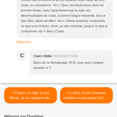
monter mes émotions et de les travailler avec l'aide de mon
corps, en conscience. <br /> Que c'est douloureux dans un
premier temps, mais l'apaisement par la suite, les
déverrouillages du corps, la bonne fatigue ressentie, tout ce
bien être, valait cet effort. <br /> J'aime quand je comprends
ce que vous écrivez, sinon, je vais chercher, jusqu'à ce que je
comprenne.<br /> Merci Claire
Répondre
C
Claire Sibille
19/11/2020 21:08
Merci de ce témoignage. Et là, vous avez compris
semble-t-il ?
< Faites un câlin à vos
Le choc d’une chanson
Morts, ils ne risquent plus
oubliée ou pourquoi l’art est
rien…
un produit essentiel >
Hébergé par Overblog