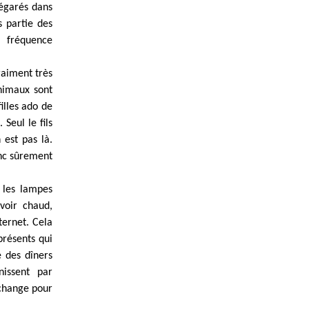
 égarés dans
s partie des
a fréquence
raiment très
animaux sont
illes ado de
Seul le fils
 est pas là.
nc sûrement
t les lampes
voir chaud,
ternet. Cela
présents qui
 des dîners
nissent par
echange pour