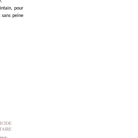
e.
intain, pour
t sans peine