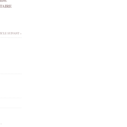
IDE
TAIRE
ICLE SUIVANT »
elier d’écriture thérapeutique