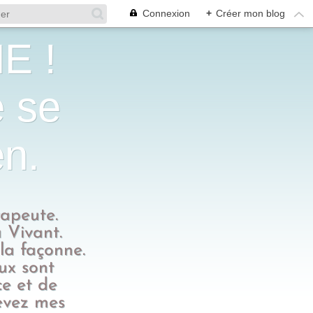
Connexion
+
Créer mon blog
E !
e se
en.
rapeute.
 Vivant.
 la façonne.
eux sont
ce et de
evez mes