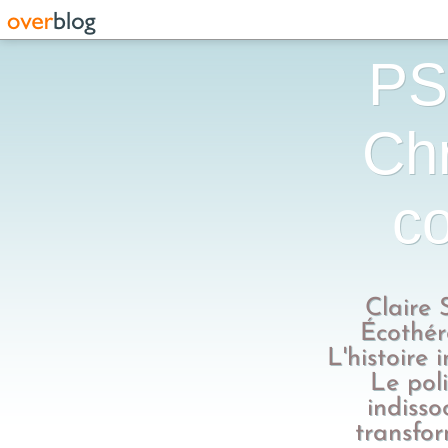
PS
Chr
co
Claire 
Écothér
L'histoire 
Le poli
indisso
transfo