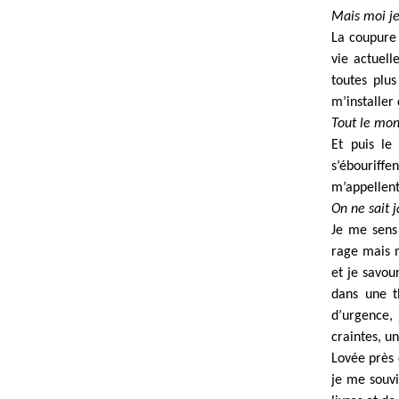
Mais moi j
La coupure 
vie actuell
toutes plus
m’installer
Tout le mo
Et puis le
s’ébouriffe
m’appellent,
On ne sait 
Je me sens 
rage mais m
et je savou
dans une th
d’urgence,
craintes, u
Lovée près 
je me souvi