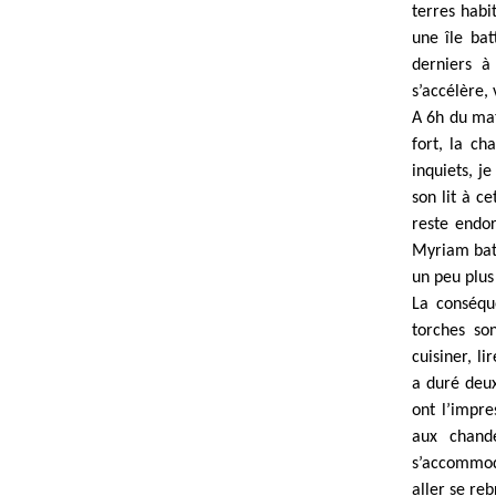
terres habi
une île bat
derniers à
s’accélère,
A 6h du mat
fort, la ch
inquiets, j
son lit à c
reste endor
Myriam bat
un peu plus
La conséque
torches so
cuisiner, l
a duré deux
ont l’impr
aux chande
s’accommode
aller se re