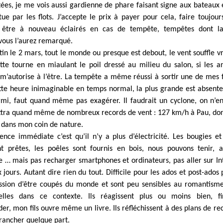
tées, je me vois aussi gardienne de phare faisant signe aux bateaux
tue par les flots. J’accepte le prix à payer pour cela, faire toujour
 être à nouveau éclairés en cas de tempête, tempêtes dont l
 vous l’aurez remarqué.
in le 2 mars, tout le monde ou presque est debout, le vent souffle v
atte tourne en miaulant le poil dressé au milieu du salon, si les 
e m’autorise à l’être. La tempête a même réussi à sortir une de mes f
ette heure inimaginable en temps normal, la plus grande est absente. 
mi, faut quand même pas exagérer. Il faudrait un cyclone, on n’en
tra quand même de nombreux records de vent : 127 km/h à Pau, do
 dans mon coin de nature.
nce immédiate c’est qu’il n’y a plus d’électricité. Les bougies e
nt prêtes, les poêles sont fournis en bois, nous pouvons tenir, a
ire … mais pas recharger smartphones et ordinateurs, pas aller sur In
 jours. Autant dire rien du tout. Difficile pour les ados et post-ados 
ession d’être coupés du monde et sont peu sensibles au romantisme
lles dans ce contexte. Ils réagissent plus ou moins bien, fi
r, mon fils ouvre même un livre. Ils réfléchissent à des plans de r
brancher quelque part.