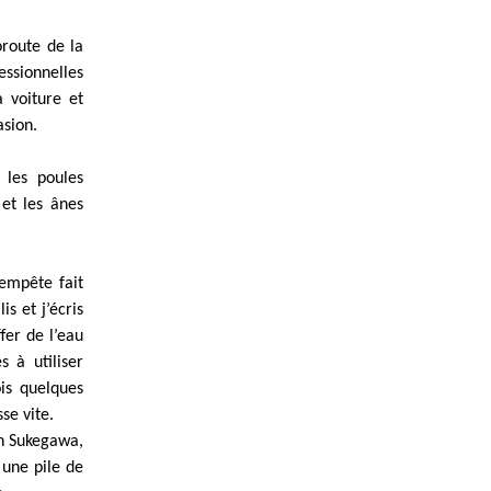
oroute de la
essionnelles
a voiture et
asion.
 les poules
 et les ânes
tempête fait
s et j’écris
fer de l’eau
s à utiliser
is quelques
se vite.
n Sukegawa,
 une pile de