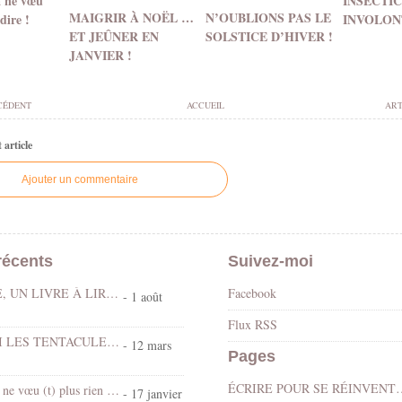
a ne vœu
INSECTIC
MAIGRIR À NOËL …
N’OUBLIONS PAS LE
 dire !
INVOLON
ET JEÛNER EN
SOLSTICE D’HIVER !
JANVIER !
CÉDENT
ACCUEIL
ART
article
Ajouter un commentaire
récents
Suivez-moi
LE DÉLUGE, UN LIVRE À LIRE AU COIN DES FEUX …
Facebook
- 1 août
Flux RSS
LÂCHE-MOI LES TENTACULES !!!
- 12 mars
Pages
ÉCRIRE POUR SE RÉINVENTER… At
Les vœux, ça ne vœu (t) plus rien dire !
- 17 janvier