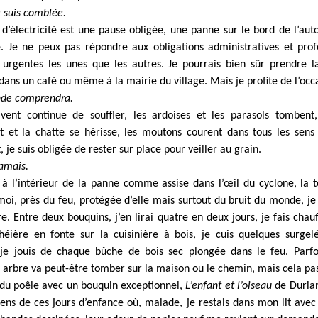
e suis comblée.
d’électricité est une pause obligée, une panne sur le bord de l’aut
e. Je ne peux pas répondre aux obligations administratives et prof
 urgentes les unes que les autres. Je pourrais bien sûr prendre l
 dans un café ou même à la mairie du village. Mais je profite de l’occ
nde comprendra.
 vent continue de souffler, les ardoises et les parasols tombent,
nt et la chatte se hérisse, les moutons courent dans tous les sens
 je suis obligée de rester sur place pour veiller au grain.
jamais.
à l’intérieur de la panne comme assise dans l’œil du cyclone, la 
oi, près du feu, protégée d’elle mais surtout du bruit du monde, je li
re. Entre deux bouquins, j’en lirai quatre en deux jours, je fais chauf
éière en fonte sur la cuisinière à bois, je cuis quelques surgelé
 je jouis de chaque bûche de bois sec plongée dans le feu. Parfo
n arbre va peut-être tomber sur la maison ou le chemin, mais cela pas
du poêle avec un bouquin exceptionnel,
L’enfant et l’oiseau
de Duria
ens de ces jours d’enfance où, malade, je restais dans mon lit avec