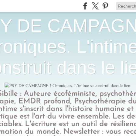
Y DE CAMPAGN
oniques. L'intim
nstruit dans le li
Sibille : Auteure écoféministe, psychothé
apie, EMDR profond, Psychothérapie du
intime s'inscrit dans l'histoire humaine et
tique est l'art du vivre ensemble. Les d
ciables. L'écriture est un outil de résilien
rmation du monde. Newsletter : vous rec