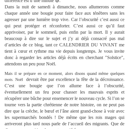
différence est d’une minute
.
😅
Dans la nuit de samedi à dimanche, nous allumerons comme
chaque année une bougie pour faire face aux ténèbres sans les
agresser par une lumière trop vive. Car l’obscurité c’est aussi ce
qui peut protéger et réconforter. C’est aussi ce qu’il faut
apprivoiser, par le sommeil, puis enfin par la mort. Il y aurait
beaucoup à dire sur le sujet et j’y ai déjà consacré pas mal
d’articles de ce blog, tant ce CALENDRIER DU VIVANT me
tient à cœur et rythme ma vie depuis longtemps. Je vous invite
donc à regarder les articles déjà écrits en cherchant "Solstice",
attendons un peu pour Noël.
Mais il se prépare en ce moment, alors disons quand même quelques 
devrait être par excellence la fête de la décroissance.
mots. Noël 
C’est une bougie que l’on allume face à l’obscurité,
éventuellement un feu pour chasser les mauvais esprits et
récupérer une bûche pour ensemencer le nouveau cycle. Si l’on se
tourne vers la partie chrétienne de notre histoire, on ne peut pas
dire que la crèche, le bœuf et l’âne aient grand-chose à voir avec
les supermarchés bondés ! De même que les rois mages qui
arriveront plus tard nous parle de l’accueil des migrants. Que de