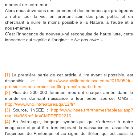
moment de notre mort.
Alors nous devenons des femmes et des hommes qui protégeons
à notre tour la vie, en prenant soin des plus petits, et en
cherchant à nuire le moins possible à la Nature, à l’autre et à
nous-mêmes.
C’est l’innocence du nouveau-né reconquise de haute lutte, cette
innocence qui signifie à l’origine :
« Ne pas nuire ».
[1]
La première partie de cet article, à lire avant si possible, est
disponible ici :
http://www.sibillemariejose.com/2016/05/du-
premier-cri-au-dernier-souffle-premièrepartie.html
[2]
Plus de 300 000 femmes meurent chaque année dans le
monde en donnant naissance à leur bébé, source, OMS :
http://www.who.int/features/qa/12/fr/
[3]
Source, INSEE :
http://www.insee.fr/fr/themes/tableau.asp?
reg_id=98&ref_id=CMPTEF02216
[4]
En Astrologie, langage symbolique qui s'adresse à notre
imaginaire et peut être très inspirant, la naissance est associée à
l’équinoxe de Printemps et au signe du Bélier, qui est aussi le