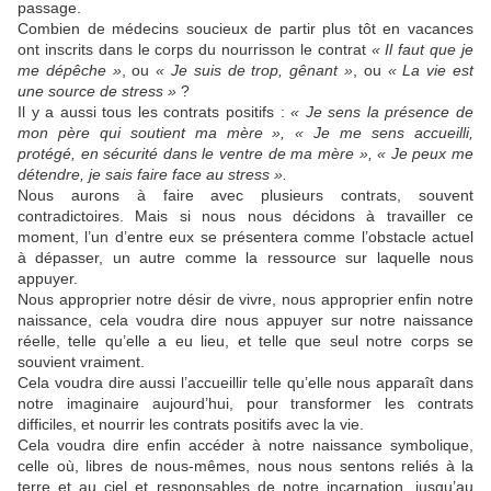
passage.
Combien de médecins soucieux de partir plus tôt en vacances
ont inscrits dans le corps du nourrisson le contrat
« Il faut que je
me dépêche »
, ou
« Je suis de trop, gênant »
, ou
« La vie est
une source de stress »
?
Il y a aussi tous les contrats positifs :
« Je sens la présence de
mon père qui soutient ma mère », « Je me sens accueilli,
protégé, en sécurité dans le ventre de ma mère », « Je peux me
détendre, je sais faire face au stress ».
Nous aurons à faire avec plusieurs contrats, souvent
contradictoires.
Mais si nous nous décidons à travailler ce
moment, l’un d’entre eux se présentera comme l’obstacle actuel
à dépasser, un autre comme la ressource sur laquelle nous
appuyer.
Nous approprier notre désir de vivre, nous approprier enfin notre
naissance, cela voudra dire nous appuyer sur notre naissance
réelle, telle qu’elle a eu lieu, et telle que seul notre corps se
souvient vraiment.
Cela voudra dire aussi l’accueillir telle qu’elle nous apparaît dans
notre imaginaire aujourd’hui, pour transformer les contrats
difficiles, et nourrir les contrats positifs avec la vie.
Cela voudra dire enfin accéder à notre naissance symbolique,
celle où, libres de nous-mêmes, nous nous sentons reliés à la
terre et au ciel et responsables de notre incarnation, jusqu’au