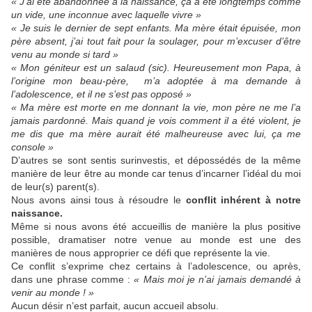
« J’ai été abandonnée à la naissance, ça a été longtemps comme
un vide, une inconnue avec laquelle vivre »
« Je suis le dernier de sept enfants. Ma mère était épuisée, mon
père absent, j’ai tout fait pour la soulager, pour m’excuser d’être
venu au monde si tard »
« Mon géniteur est un salaud (sic). Heureusement mon Papa, à
l’origine mon beau-père, m’a adoptée à ma demande à
l’adolescence, et il ne s’est pas opposé »
« Ma mère est morte en me donnant la vie, mon père ne me l’a
jamais pardonné. Mais quand je vois comment il a été violent, je
me dis que ma mère aurait été malheureuse avec lui, ça me
console »
D’autres se sont sentis surinvestis, et dépossédés de la même
manière de leur être au monde car tenus d’incarner l’idéal du moi
de leur(s) parent(s).
Nous avons ainsi tous à résoudre le
conflit inhérent à notre
naissance.
Même si nous avons été accueillis de manière la plus positive
possible, dramatiser notre venue au monde est une des
manières de nous approprier ce défi que représente la vie.
Ce conflit s’exprime chez certains à l’adolescence, ou après,
dans une phrase comme :
« Mais moi je n’ai jamais demandé à
venir au monde ! »
Aucun désir n’est parfait, aucun accueil absolu.