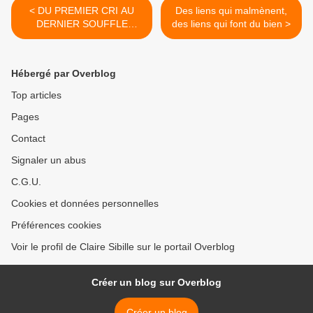
< DU PREMIER CRI AU
Des liens qui malmènent,
DERNIER SOUFFLE
des liens qui font du bien >
Première partie : Une vie
pour s’approprier sa
naissance
Hébergé par Overblog
Top articles
Pages
Contact
Signaler un abus
C.G.U.
Cookies et données personnelles
Préférences cookies
Voir le profil de Claire Sibille sur le portail Overblog
Créer un blog sur Overblog
Créer un blog