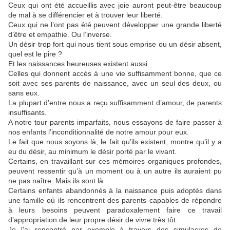
Ceux qui ont été accueillis avec joie auront peut-être beaucoup
de mal à se différencier et à trouver leur liberté.
Ceux qui ne l’ont pas été peuvent développer une grande liberté
d’être et empathie. Ou l’inverse.
Un désir trop fort qui nous tient sous emprise ou un désir absent,
quel est le pire ?
Et les naissances heureuses existent aussi.
Celles qui donnent accès à une vie suffisamment bonne, que ce
soit avec ses parents de naissance, avec un seul des deux, ou
sans eux.
La plupart d’entre nous a reçu suffisamment d’amour, de parents
insuffisants.
A notre tour parents imparfaits, nous essayons de faire passer à
nos enfants l’inconditionnalité de notre amour pour eux.
Le fait que nous soyons là, le fait qu’ils existent, montre qu’il y a
eu du désir, au minimum le désir porté par le vivant.
Certains, en travaillant sur ces mémoires organiques profondes,
peuvent ressentir qu’à un moment ou à un autre ils auraient pu
ne pas naître. Mais ils sont là.
Certains enfants abandonnés à la naissance puis adoptés dans
une famille où ils rencontrent des parents capables de répondre
à leurs besoins peuvent paradoxalement faire ce travail
d’appropriation de leur propre désir de vivre très tôt.
Je l’ai rencontré par exemple à travers des simulacres de