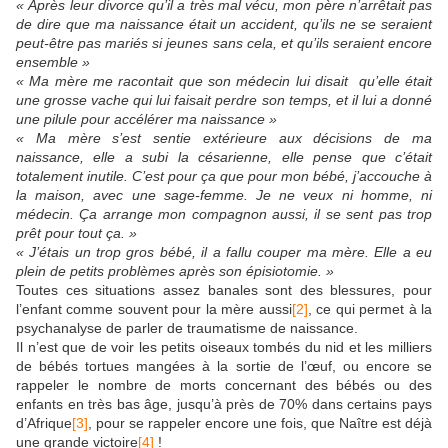
« Après leur divorce qu’il a très mal vécu, mon père n’arrêtait pas
de dire que ma naissance était un accident, qu’ils ne se seraient
peut-être pas mariés si jeunes sans cela, et qu’ils seraient encore
ensemble »
« Ma mère me racontait que son médecin lui disait qu’elle était
une grosse vache qui lui faisait perdre son temps, et il lui a donné
une pilule pour accélérer ma naissance »
« Ma mère s’est sentie extérieure aux décisions de ma
naissance, elle a subi la césarienne, elle pense que c’était
totalement inutile. C’est pour ça que pour mon bébé, j’accouche à
la maison, avec une sage-femme. Je ne veux ni homme, ni
médecin. Ça arrange mon compagnon aussi, il se sent pas trop
prêt pour tout ça. »
« J’étais un trop gros bébé, il a fallu couper ma mère. Elle a eu
plein de petits problèmes après son épisiotomie. »
Toutes ces situations assez banales sont des blessures, pour
l’enfant comme souvent pour la mère aussi
[2]
, ce qui permet à la
psychanalyse de parler de traumatisme de naissance.
Il n’est que de voir les petits oiseaux tombés du nid et les milliers
de bébés tortues mangées à la sortie de l’œuf, ou encore se
rappeler le nombre de morts concernant des bébés ou des
enfants en très bas âge, jusqu’à près de 70% dans certains pays
d’Afrique
[3]
, pour se rappeler encore une fois, que Naître est déjà
une grande victoire
[4]
!