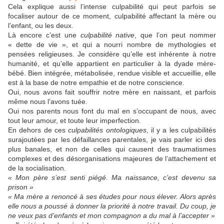
Cela explique aussi l’intense culpabilité qui peut parfois se
focaliser autour de ce moment, culpabilité affectant la mère ou
l’enfant, ou les deux.
Là encore c’est une
culpabilité native
, que l’on peut nommer
« dette de vie », et qui a nourri nombre de mythologies et
pensées religieuses. Je considère qu’elle est inhérente à notre
humanité, et qu’elle appartient en particulier à la dyade mère-
bébé. Bien intégrée, métabolisée, rendue visible et accueillie, elle
est à la base de notre empathie et de notre conscience.
Oui, nous avons fait souffrir notre mère en naissant, et parfois
même nous l’avons tuée.
Oui nos parents nous font du mal en s’occupant de nous, avec
tout leur amour, et toute leur imperfection.
En dehors de ces
culpabilités ontologiques
, il y a les culpabilités
surajoutées par les défaillances parentales, je vais parler ici des
plus banales, et non de celles qui causent des traumatismes
complexes et des désorganisations majeures de l’attachement et
de la socialisation.
« Mon père s’est senti piégé. Ma naissance, c’est devenu sa
prison »
« Ma mère a renoncé à ses études pour nous élever. Alors après
elle nous a poussé à donner la priorité à notre travail. Du coup, je
ne veux pas d’enfants et mon compagnon a du mal à l’accepter »