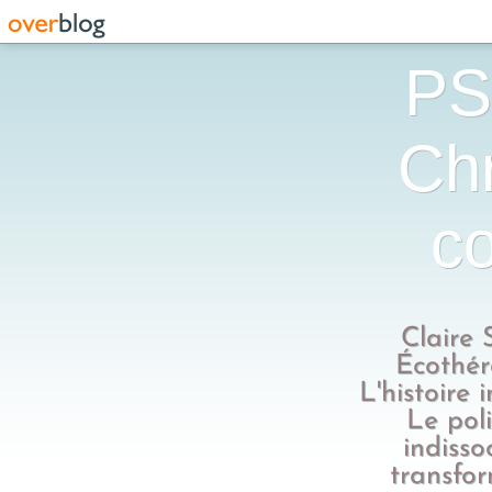
PS
Chr
co
Claire 
Écothér
L'histoire 
Le poli
indisso
transfo