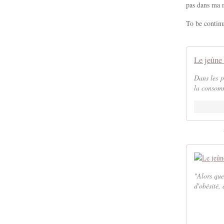
pas dans ma n
To be conti
Dans les p
la consomm
"Alors que
d'obésité,