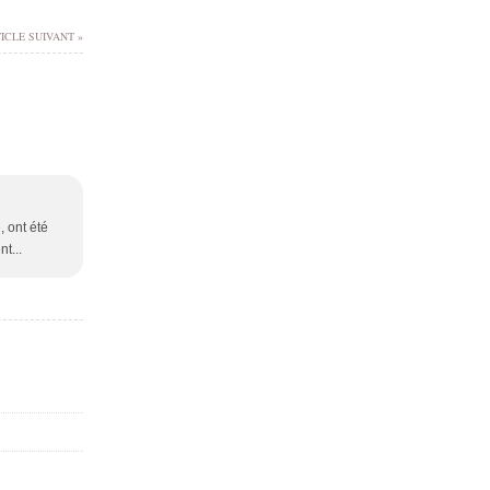
ICLE SUIVANT »
, ont été
nt...