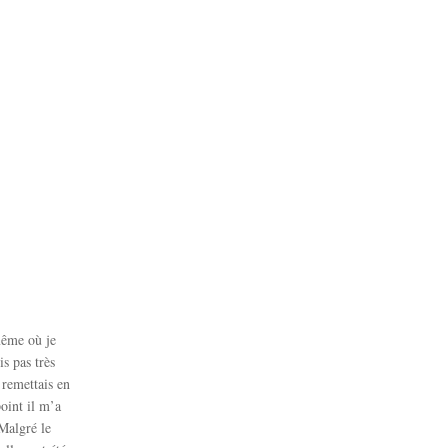
 même où je
is pas très
 remettais en
oint il m’a
 Malgré le