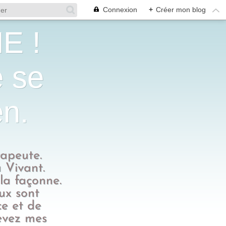
Connexion
+
Créer mon blog
E !
e se
en.
rapeute.
 Vivant.
 la façonne.
eux sont
ce et de
evez mes