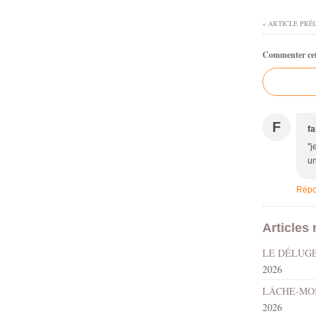
« ARTICLE PRÉ
Commenter cet 
F
f
''
un
Répo
Articles 
2026
2026