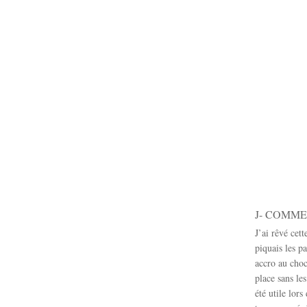
J- COMME 
J’ai rêvé cet
piquais les pa
accro au choc
place sans le
été utile lors