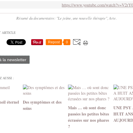
https://www.youtube.com/watch?v=V2r
Résumé du documentaire: "Le jeûne, une nouvelle thérapie", Arte.
T ARTICLE
Repost
0
 à la newsletter
 AUSSI :
eil éternel
Des symptômes et des
Mais … où sont donc
UNE PSY .
soins
passées les petites bêtes
HUIT AN
écrasées sur nos phares
AUJOURD
?