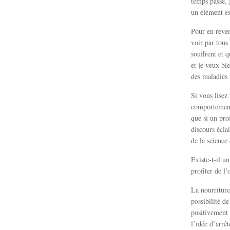
temps passé, 
un élément ess
Pour en reven
voir par tous
souffrent et 
et je veux bie
des maladies 
Si vous lisez
comportement 
que si un pro
discours écla
de la science
Existe-t-il un
profiter de l
La nourriture
possibilité d
positivement 
l’idée d’arrêt