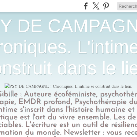
Y DE CAMPAGN
oniques. L'intim
nstruit dans le li
Sibille : Auteure écoféministe, psychothé
apie, EMDR profond, Psychothérapie du
intime s'inscrit dans l'histoire humaine et
tique est l'art du vivre ensemble. Les d
ciables. L'écriture est un outil de résilien
rmation du monde. Newsletter : vous rec