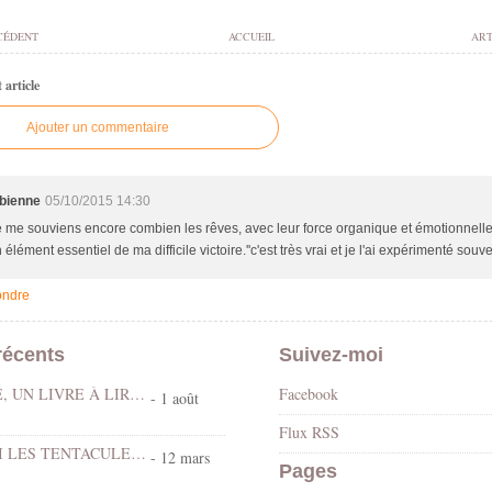
CÉDENT
ACCUEIL
ART
article
Ajouter un commentaire
abienne
05/10/2015 14:30
je me souviens encore combien les rêves, avec leur force organique et émotionnelle
 élément essentiel de ma difficile victoire.''c'est très vrai et je l'ai expérimenté souve
ndre
récents
Suivez-moi
LE DÉLUGE, UN LIVRE À LIRE AU COIN DES FEUX …
Facebook
- 1 août
Flux RSS
LÂCHE-MOI LES TENTACULES !!!
- 12 mars
Pages