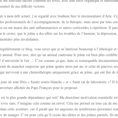
je me souviens encore combien les rêves, avec leur force organique et émotionne
entiel de ma difficile victoire.
ir à mon défi actuel, j’ai regardé avec bonheur hier le documentaire d’Arte. Ce 
 les professionnels de l’accompagnement, de la thérapie, mais aussi par tous ceu
qui en ont marre des anti-inflammatoires et autres corticoïdes à répétition. Il pa
n le croire, que le jeûne a des effets sur les troubles de l’humeur, la dépression,
mentales plus invalidantes.
 régulièrement ce blog, vous savez que je m’intéresse beaucoup à l’éthologie et 
animal. Pour moi, dire qu’un animal cautionne le jeûne est bien plus crédible
f d’université le fait … C’est comme ça que, dans ce remarquable documentaire,
irant du manchot empereur qui jeûne quatre mois par an, et celui de pauvres so
 qui survivent à une chimiothérapie uniquement grâce au jeûne, qui ont fini de 
 jour où sont fêtés « Sainte souris blanche » et « Saint rat de laboratoire »? Il f
’ouverture affichée du Pape François pour le proposer.
 est la plus grande dépendance qui soit! Ma deuxième motivation essentielle est 
e vivre sans. J’imagine cela comme un envol. Cela me permet en tous cas de me 
dans cette aventure, car il paraît que les angoisses de nombreuses personnes son
er de manger. C’est pour cela qu’il existe des diètes et des jeûnes partiels. Ils ne