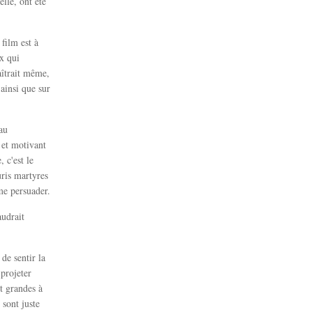
lle, ont été
film est à
x qui
raîtrait même,
 ainsi que sur
au
 et motivant
 c'est le
uris martyres
me persuader.
audrait
de sentir la
projeter
t grandes à
 sont juste