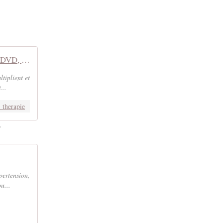
Le jeûne une nouvelle thérapie ? - ARTE Boutique - Films et séries en VOD, DVD, location VOD, documentaires, spectacles, Blu-ray, livres et BD
tiplient et
...
_therapie
!
pertension,
u...