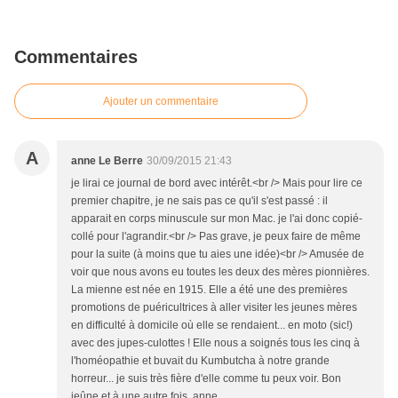
Commentaires
Ajouter un commentaire
A
anne Le Berre
30/09/2015 21:43
je lirai ce journal de bord avec intérêt.<br /> Mais pour lire ce
premier chapitre, je ne sais pas ce qu'il s'est passé : il
apparait en corps minuscule sur mon Mac. je l'ai donc copié-
collé pour l'agrandir.<br /> Pas grave, je peux faire de même
pour la suite (à moins que tu aies une idée)<br /> Amusée de
voir que nous avons eu toutes les deux des mères pionnières.
La mienne est née en 1915. Elle a été une des premières
promotions de puéricultrices à aller visiter les jeunes mères
en difficulté à domicile où elle se rendaient... en moto (sic!)
avec des jupes-culottes ! Elle nous a soignés tous les cinq à
l'homéopathie et buvait du Kumbutcha à notre grande
horreur... je suis très fière d'elle comme tu peux voir. Bon
jeûne et à une autre fois, anne