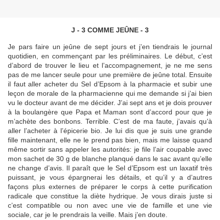
J - 3 COMME JEÛNE - 3
Je pars faire un jeûne de sept jours et j’en tiendrais le journal
quotidien, en commençant par les préliminaires. Le début, c’est
d’abord de trouver le lieu et l’accompagnement, je ne me sens
pas de me lancer seule pour une première de jeûne total. Ensuite
il faut aller acheter du Sel d’Epsom à la pharmacie et subir une
leçon de morale de la pharmacienne qui me demande si j’ai bien
vu le docteur avant de me décider. J’ai sept ans et je dois prouver
à la boulangère que Papa et Maman sont d’accord pour que je
m’achète des bonbons. Terrible. C’est de ma faute, j’avais qu’à
aller l’acheter à l’épicerie bio. Je lui dis que je suis une grande
fille maintenant, elle ne le prend pas bien, mais me laisse quand
même sortir sans appeler les autorités: je file l’air coupable avec
mon sachet de 30 g de blanche planqué dans le sac avant qu’elle
ne change d’avis. Il paraît que le Sel d’Epsom est un laxatif très
puissant, je vous épargnerai les détails, et qu’il y a d’autres
façons plus externes de préparer le corps à cette purification
radicale que constitue la diète hydrique. Je vous dirais juste si
c’est compatible ou non avec une vie de famille et une vie
sociale, car je le prendrais la veille. Mais j’en doute.