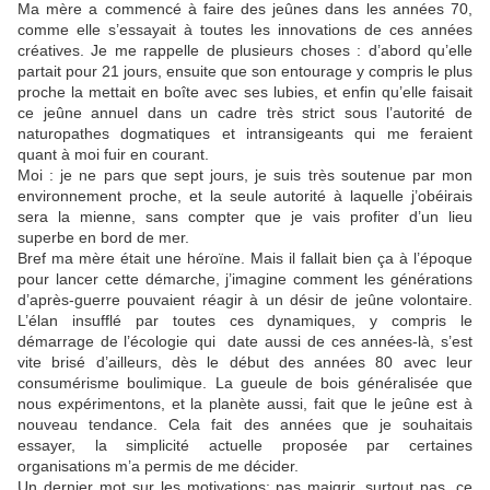
Ma mère a commencé à faire des jeûnes dans les années 70,
comme elle s’essayait à toutes les innovations de ces années
créatives. Je me rappelle de plusieurs choses : d’abord qu’elle
partait pour 21 jours, ensuite que son entourage y compris le plus
proche la mettait en boîte avec ses lubies, et enfin qu’elle faisait
ce jeûne annuel dans un cadre très strict sous l’autorité de
naturopathes dogmatiques et intransigeants qui me feraient
quant à moi fuir en courant.
Moi : je ne pars que sept jours, je suis très soutenue par mon
environnement proche, et la seule autorité à laquelle j’obéirais
sera la mienne, sans compter que je vais profiter d’un lieu
superbe en bord de mer.
Bref ma mère était une héroïne. Mais il fallait bien ça à l’époque
pour lancer cette démarche, j’imagine comment les générations
d’après-guerre pouvaient réagir à un désir de jeûne volontaire.
L’élan insufflé par toutes ces dynamiques, y compris le
démarrage de l’écologie qui date aussi de ces années-là, s’est
vite brisé d’ailleurs, dès le début des années 80 avec leur
consumérisme boulimique. La gueule de bois généralisée que
nous expérimentons, et la planète aussi, fait que le jeûne est à
nouveau tendance. Cela fait des années que je souhaitais
essayer, la simplicité actuelle proposée par certaines
organisations m’a permis de me décider.
Un dernier mot sur les motivations: pas maigrir, surtout pas, ce