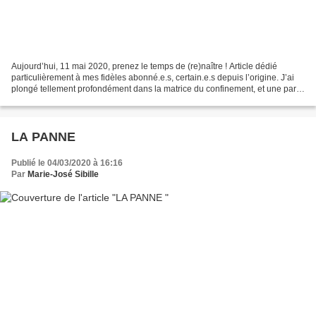
Aujourd’hui, 11 mai 2020, prenez le temps de (re)naître ! Article dédié
particulièrement à mes fidèles abonné.e.s, certain.e.s depuis l’origine. J’ai
plongé tellement profondément dans la matrice du confinement, et une part
essentielle de moi a été si...
LA PANNE
Publié le 04/03/2020 à 16:16
Par
Marie-José Sibille