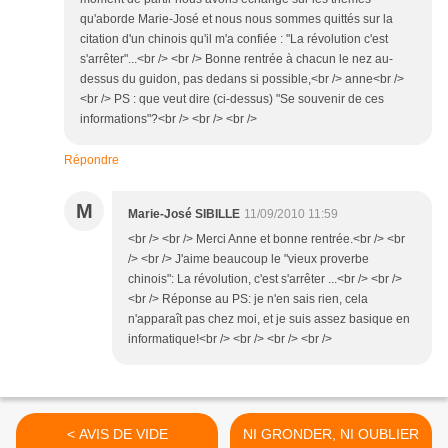
qu'aborde Marie-José et nous nous sommes quittés sur la
citation d'un chinois qu'il m'a confiée : "La révolution c'est
s'arrêter"...<br /> <br /> Bonne rentrée à chacun le nez au-
dessus du guidon, pas dedans si possible,<br /> anne<br />
<br /> PS : que veut dire (ci-dessus) "Se souvenir de ces
informations"?<br /> <br /> <br />
Répondre
M
Marie-José SIBILLE
11/09/2010 11:59
<br /> <br /> Merci Anne et bonne rentrée.<br /> <br
/> <br /> J'aime beaucoup le "vieux proverbe
chinois": La révolution, c'est s'arrêter ...<br /> <br />
<br /> Réponse au PS: je n'en sais rien, cela
n'apparaît pas chez moi, et je suis assez basique en
informatique!<br /> <br /> <br /> <br />
< AVIS DE VIDE
NI GRONDER, NI OUBLIER