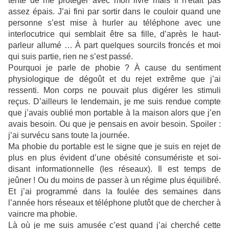
tenté de me protéger avec mon livre mais il n'était pas
assez épais. J’ai fini par sortir dans le couloir quand une
personne s’est mise à hurler au téléphone avec une
interlocutrice qui semblait être sa fille, d’après le haut-
parleur allumé … À part quelques sourcils froncés et moi
qui suis partie, rien ne s’est passé.
Pourquoi je parle de phobie ? À cause du sentiment
physiologique de dégoût et du rejet extrême que j’ai
ressenti. Mon corps ne pouvait plus digérer les stimuli
reçus. D’ailleurs le lendemain, je me suis rendue compte
que j’avais oublié mon portable à la maison alors que j’en
avais besoin. Ou que je pensais en avoir besoin. Spoiler :
j’ai survécu sans toute la journée.
Ma phobie du portable est le signe que je suis en rejet de
plus en plus évident d’une obésité consumériste et soi-
disant informationnelle (les réseaux). Il est temps de
jeûner ! Ou du moins de passer à un régime plus équilibré.
Et j’ai programmé dans la foulée des semaines dans
l’année hors réseaux et téléphone plutôt que de chercher à
vaincre ma phobie.
Là où je me suis amusée c’est quand j’ai cherché cette