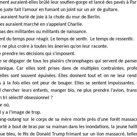
ment auraient-elles brûlé leur soutien-gorge et lancé des pavés à Par
e juste fait l’amour en fumant un joint sur un air de guitare.
s auraient hurlé de joie à la chute du mur de Berlin.
les auraient marché en s’appelant Charlie.
pas des militantes ou militants de naissance.
ent du temps pour réagir. Le temps de sentir. Le temps de ressentir.
 ne plus croire à toutes les âneries qu’on leur raconte.
 prendre les décisions qui s’imposent.
 se dégager de tous les plaisirs chronophages qui servent de pans
onique. Car elles sont prises dans de multiples contraintes, profe
 elles sont souvent épuisées. Elles donnent tout et on ne leur ren
 à la fois elles ont peur de bouger. Elles se sentent impuissantes.
d chercher leurs enfants, manger bio, ne plus prendre l’avion, tran
 tri sélectif obsessionnel ?
ur où.
l y a l’image de trop.
ng-outang sur le corps de sa mère morte près d’une forêt massacr
rté à bout de bras par sa maman dans les inondations, la jeune haït
ue bleu, le fils de Donald Trump frimant sur un lion massacré, telle