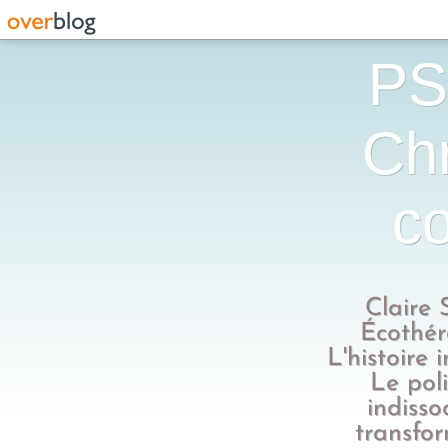
PS
Chr
co
Claire 
Écothér
L'histoire 
Le poli
indisso
transfo