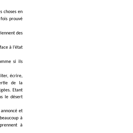
es choses en
 fois prouvé
viennent des
ace à l’état
omme si ils
ter, écrire,
rtie de la
ligées.
Etant
ns le désert
t annoncé et
 beaucoup à
pprennent à