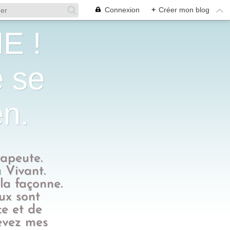
Connexion
+
Créer mon blog
E !
e se
en.
rapeute.
 Vivant.
 la façonne.
eux sont
ce et de
evez mes