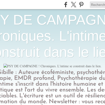
Y DE CAMPAGN
oniques. L'intim
nstruit dans le li
Sibille : Auteure écoféministe, psychothé
apie, EMDR profond, Psychothérapie du
intime s'inscrit dans l'histoire humaine et
tique est l'art du vivre ensemble. Les d
ciables. L'écriture est un outil de résilien
rmation du monde. Newsletter : vous rec