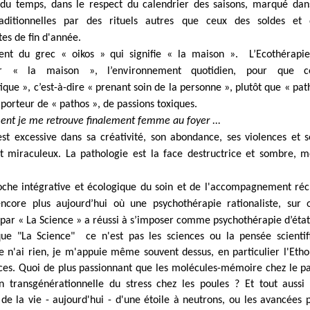
 du temps, dans le respect du calendrier des saisons, marqué dans
raditionnelles par des rituels autres que ceux des soldes et 
es de fin d'année.
ent du grec « oikos » qui signifie « la maison ». L’Ecothérapie
er « la maison », l’environnement quotidien, pour que cel
ique », c’est-à-dire « prenant soin de la personne », plutôt que « pat
e porteur de « pathos », de passions toxiques.
nt je me retrouve finalement femme au foyer ...
st excessive dans sa créativité, son abondance, ses violences et
t miraculeux. La pathologie est la face destructrice et sombre, m
oche intégrative et écologique du soin et de l'accompagnement réc
ncore plus aujourd’hui où une psychothérapie rationaliste, sur 
par « La Science » a réussi à s’imposer comme psychothérapie d’état
que "La Science" ce n'est pas les sciences ou la pensée scientif
je n'ai rien, je m'appuie même souvent dessus, en particulier
l'Etho
es. Quoi de plus passionnant que les molécules-mémoire chez le pa
n transgénérationnelle du stress chez les poules ? Et tout aussi
 de la vie - aujourd'hui - d'une étoile à neutrons, ou les avancées 