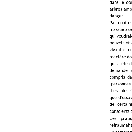
dans le do
arbres amou
danger.
Par contre​
massue assé
qui voudrai
pouvoir et 
vivant et
u
manière dog
qui a été d
demande al
compris
dan
personnes q
il est plus
que d'essay
de certai
conscients
d
Ces prati
retraumatis