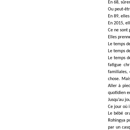
En 68, sûre
Ou peut-êtr
En 89, elle
En 2015, el
Ce ne sont 
Elles prenn
Le temps de
Le temps de
Le temps de
fatigue chr
familiales,
chose. Mais
Aller à pie
quotidien en
Jusqu’au jo
Ce jour où i
Le bébé ora
Rohingya po
par un casq