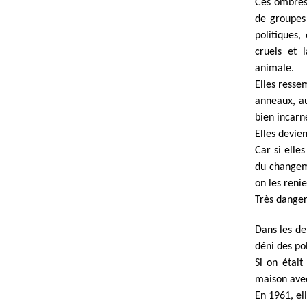
Ces ombres 
de groupes 
politiques,
cruels et 
animale.
Elles resse
anneaux, au
bien incarn
Elles devie
Car si elles
du changem
on les renie
Très danger
Dans les de
déni des po
Si on était
maison avec
En 1961, el