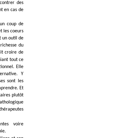
contrer des
nt en cas de
, un coup de
t les coeurs
 un outil de
 richesse du
it croire de
iant tout ce
ionnel. Elle
ernative. Y
es sont les
mprendre. Et
aires plutôt
pathologique
thérapeutes
ntes voire
ie.