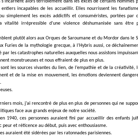
s’incarnent alors terriblement dans les excès de certains hommes p
entiers incapables de les accueillir. Elles nourrissent les fanatisme
 ou simplement les excès addictifs et consuméristes, portées par d
la vitalité irrépressible d’une violence déshumanisée sans être 
mblent plutôt alors aux Orques de Saroumane et du Mordor dans le 
x Furies de la mythologie grecque, à l’Hybris aussi, ce déchaîneme
é par les catastrophes naturelles auxquelles nous assistons impuissan
nnent monstrueuses et nous effraient de plus en plus.
 sont les sources vivantes du lien, de l’empathie et de la créativité,
ent et de la mise en mouvement, les émotions deviennent danger
.
euses.
rniers mois, j’ai rencontré de plus en plus de personnes qui ne suppor
litiques face aux grands enjeux de notre société.
 en 1940, ces personnes auraient fini par accueillir des enfants jui
 peur et réticence au début, puis avec enthousiasme.
les auraient été sidérées par les ratonnades parisiennes.