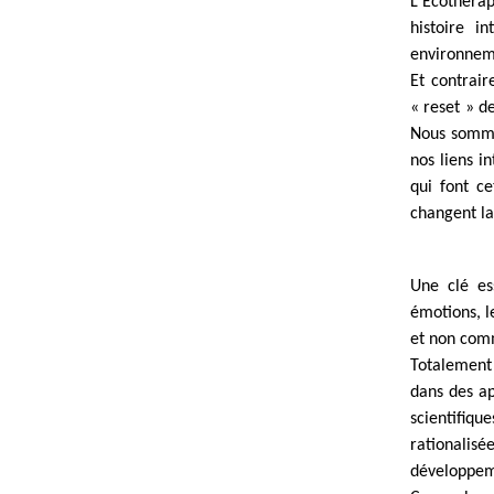
L'Ecothérap
histoire i
environnemen
Et contrair
« reset » d
Nous sommes
nos liens i
qui font c
changent la 
Une clé es
émotions, l
et non comm
Totalement
dans des ap
scientifiq
rationalisé
développeme