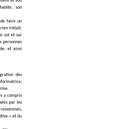
liens et son
habite, son
 de faire un
ien n’était.
r soi et sur
es personnes
e, et ainsi
gration des
sformatrice,
terme.
s y compris
sées par les
s renommés,
tive » et du