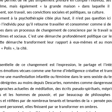
ie permet de ne pas simplement prendre en compte l’individu, ses 
ntime, mais également « la grande maison » dans laquelle il 
t, son travail, ses convictions sociales et politiques, sa culture.
ement à la psychothérapie citée plus haut, il n’est pas question ici
e l’individu pour qu’il retourne travailler et consommer comme si de r
 dans un processus de changement de conscience par le travail su
ntimes et sociaux. C’est une démarche profondément politique car l
ette démarche transforment leur rapport à eux-mêmes et au mond
« Polis », la cité.
sentielle de ce changement est l’expression, le partage et l’inté
es émotions vécues comme une forme d’intelligence créative et tran
e une manifestation infantile ou féminine dans le sens sexiste du 
 dénigrées au moins depuis Descartes, nommées comme dangereuse
proches actuelles de méditation, des écrits pseudo-spirituels, mépri
ues et les hommes de pouvoir, et par beaucoup de philosophe
es et réifiées par de nombreux tenants et tenantes de la « pensée posi
nt personnel, elles finissent par se transformer en ombres.