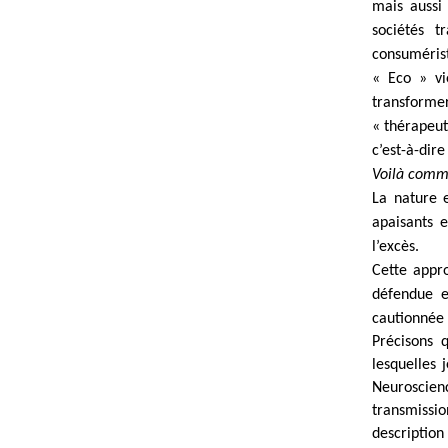
mais aussi
sociétés t
consumérist
« Eco » vi
transform
« thérapeut
c’est-à-dir
Voilà comme
La nature e
apaisants e
l’excès.
Cette appr
défendue e
cautionnée 
Précisons 
lesquelles 
Neuroscienc
transmissio
description