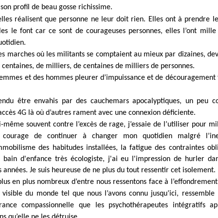
 son profil de beau gosse richissime.
elles réalisent que personne ne leur doit rien. Elles ont à prendre l
les le font car ce sont de courageuses personnes, elles l’ont mille
uotidien.
les marches où les militants se comptaient au mieux par dizaines, de
centaines, de milliers, de centaines de milliers de personnes.
 femmes et des hommes pleurer d’impuissance et de découragement f
tendu être envahis par des cauchemars apocalyptiques, un peu c
accès 4G là où d’autres rament avec une connexion déficiente.
i-même souvent contre l’excès de rage, j’essaie de l’utiliser pour mili
e courage de continuer à changer mon quotidien malgré l’ine
immobilisme des habitudes installées, la fatigue des contraintes ob
ain d'enfance très écologiste, j'ai eu l'impression de hurler da
 années. Je suis heureuse de ne plus du tout ressentir cet isolement.
lus en plus nombreux d’entre nous ressentons face à l’effondremen
 visible du monde tel que nous l’avons connu jusqu’ici, ressemble
france compassionnelle que les psychothérapeutes intégratifs a
ns qu’elle ne les détruise.