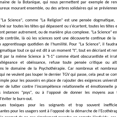
maine de la Botanique, qui nous permettent par exemple de ren
reux mourant ensemble, ou des arbres solidaires qui se prévienne
​​​ ​​​"La Science", comme "La Religion" est une pensée dogmatique
né sur toutes les têtes qui dépassent ou s'écartent, toutes les têtes e
ent penser autrement, ou de manière plus complexe. "La Science" est
de contrôle, là où les sciences sont une découverte continue de la
n apprentissage quotidien
de l'humilité. Pour "La Science", il faudra
matique tout ce qui est dit à un moment "t", tout en décriant et ren
it par la même Science à "t-1" comme étant obscurantiste et irrat
légeance et obéissance, refuse toute pensée critique ou alt
s le domaine de la Psychothérapie.
Car nombreux et nombreus
ui ne veulent pas louper le dernier TGV qui passe, cela peut se co
 simple pour les pouvoirs en place de rajouter des exigences universit
er de lutter contre l'incompétence relationnelle et émotionnelle 
ns instances "psys", ou à l'opposé de donner les moyens aux
'éviter le burn-out.
ques toxiques pour les soignants et trop souvent inefficie
antes pour les usagers sont à l'opposé de la démarche de l'Ecothérap