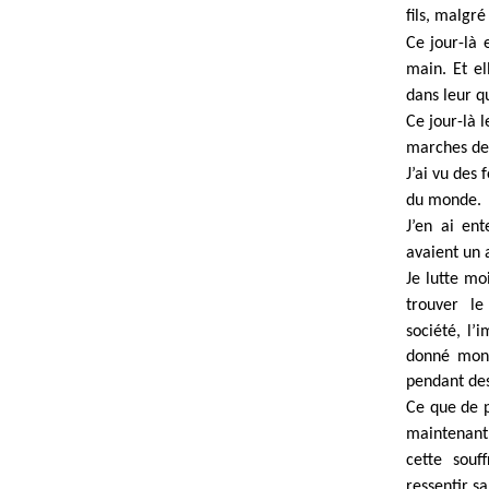
fils, malgré
Ce jour-là 
main. Et el
dans leur q
Ce jour-là 
marches de 
J’ai vu des
du monde.
J’en ai en
avaient un 
Je lutte mo
trouver l
société, l’
donné mon b
pendant des
Ce que de p
maintenant
cette souf
ressentir sa