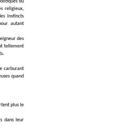
olitiques ou
s religieux,
es instincts
pour autant
Seigneur des
nt tellement
ts.
 le carburant
euses quand
tent plus le
fs dans leur