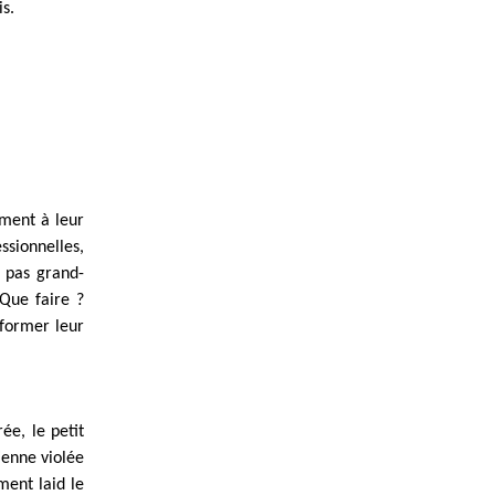
is.
ement à leur
ssionnelles,
d pas grand-
 Que faire ?
sformer leur
ée, le petit
ienne violée
ment laid le