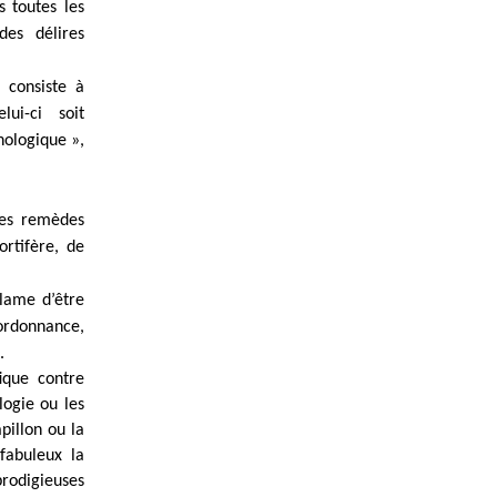
 toutes les
des délires
 consiste à
ui-ci soit
hologique »,
 ses remèdes
ortifère, de
lame d’être
ordonnance,
.
ique contre
logie ou les
pillon ou la
 fabuleux la
prodigieuses