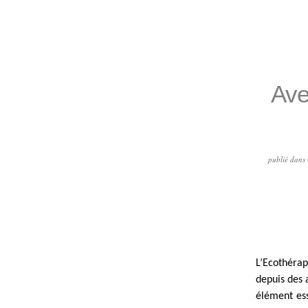
Ave
publié dans
L’Ecothérap
depuis des 
élément ess