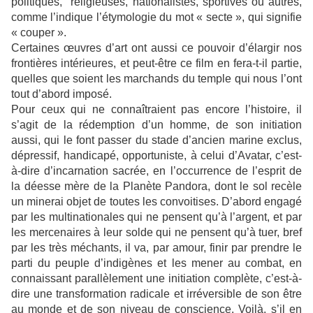
politiques,
religieuses, nationalistes, sportives ou autres,
comme l’indique l’étymologie du mot « secte », qui signifie
« couper ».
Certaines œuvres d’art ont aussi ce pouvoir d’élargir nos
frontières intérieures, et peut-être ce film en fera-t-il partie,
quelles que soient les marchands du temple qui nous l’ont
tout d’abord imposé.
Pour ceux qui ne connaîtraient pas encore l’histoire, il
s’agit de la rédemption d’un homme, de son initiation
aussi, qui le font passer du stade d’ancien marine exclus,
dépressif, handicapé, opportuniste, à celui d’Avatar, c’est-
à-dire d’incarnation sacrée, en l’occurrence de l’esprit de
la déesse mère de la Planète Pandora, dont le sol recèle
un minerai objet de toutes les convoitises. D’abord engagé
par les multinationales qui ne pensent qu’à l’argent, et par
les mercenaires à leur solde qui ne pensent qu’à tuer, bref
par les très méchants, il va, par amour, finir par prendre le
parti du peuple d’indigènes et les mener au combat, en
connaissant parallèlement une initiation complète, c’est-à-
dire une transformation radicale et irréversible de son être
au monde et de son niveau de conscience. Voilà, s’il en