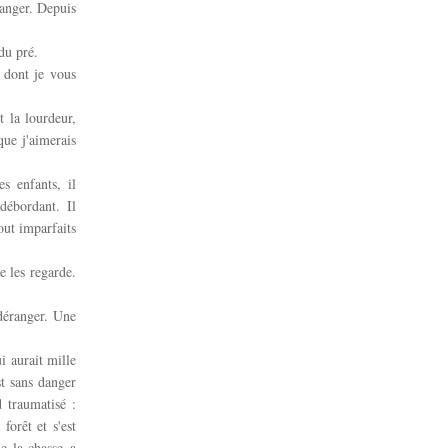
manger. Depuis
du pré.
 dont je vous
 la lourdeur,
que j'aimerais
s enfants, il
débordant. Il
out imparfaits
e les regarde.
déranger. Une
i aurait mille
st sans danger
d traumatisé :
 forêt et s'est
e la chasse a