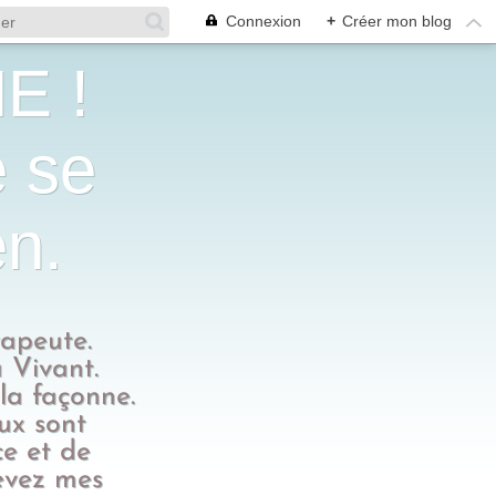
Connexion
+
Créer mon blog
E !
e se
en.
rapeute.
 Vivant.
 la façonne.
eux sont
ce et de
evez mes