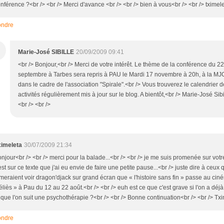
nférence ?<br /> <br /> Merci d'avance <br /> <br /> bien à vous<br /> <br /> tximel
ndre
M
Marie-José SIBILLE
20/09/2009 09:41
<br /> Bonjour,<br /> Merci de votre intérêt. Le thème de la conférence du 22
septembre à Tarbes sera repris à PAU le Mardi 17 novembre à 20h, à la MJ
dans le cadre de l'association "Spirale".<br /> Vous trouverez le calendrier 
activités régulièrement mis à jour sur le blog. A bientôt,<br /> Marie-José Sibi
<br /> <br />
ximeleta
30/07/2009 21:34
njour<br /> <br /> merci pour la balade...<br /> <br /> je me suis promenée sur votr
est sur ce texte que j'ai eu envie de faire une petite pause...<br /> juste dire à ceux 
meraient voir dragon'djack sur grand écran que « l'histoire sans fin » passe au cin
liès » à Pau du 12 au 22 août.<br /> <br /> euh est ce que c'est grave si l'on a déjà 
 que l'on suit une psychothérapie ?<br /> <br /> Bonne continuation<br /> <br /> Tx
ndre