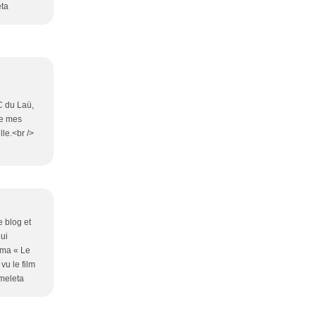
eta
C du Laü,
de mes
lle.<br />
e blog et
qui
éma « Le
vu le film
imeleta