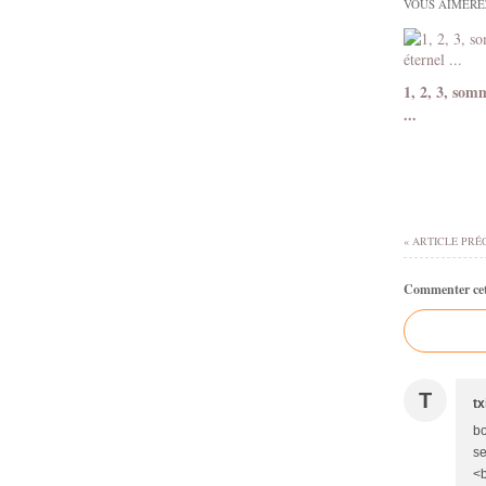
VOUS AIMEREZ
1, 2, 3, somm
...
« ARTICLE PRÉ
Commenter cet 
T
tx
bo
se
<b