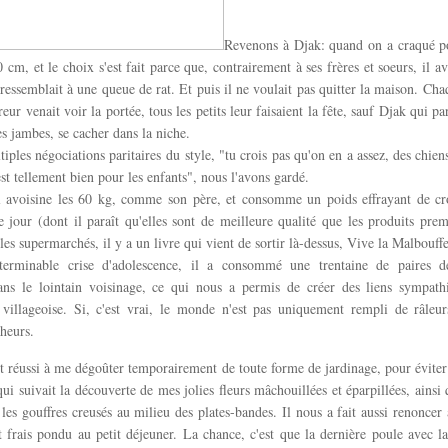
Revenons à Djak: quand on a craqué po
0 cm, et le choix s'est fait parce que, contrairement à ses frères et soeurs, il a
 ressemblait à une queue de rat. Et puis il ne voulait pas quitter la maison. Cha
ur venait voir la portée, tous les petits leur faisaient la fête, sauf Djak qui pa
es jambes, se cacher dans la niche.
iples négociations paritaires du style, "tu crois pas qu'on en a assez, des chiens
est tellement bien pour les enfants", nous l'avons gardé.
l avoisine les 60 kg, comme son père, et consomme un poids effrayant de cr
 jour (dont il paraît qu'elles sont de meilleure qualité que les produits pre
s supermarchés, il y a un livre qui vient de sortir là-dessus, Vive la Malbouffe
erminable crise d'adolescence, il a consommé une trentaine de paires d
ans le lointain voisinage, ce qui nous a permis de créer des liens sympath
illageoise. Si, c'est vrai, le monde n'est pas uniquement rempli de râleurs
heurs.
t réussi à me dégoûter temporairement de toute forme de jardinage, pour éviter
qui suivait la découverte de mes jolies fleurs mâchouillées et éparpillées, ainsi 
 les gouffres creusés au milieu des plates-bandes. Il nous a fait aussi renoncer
t frais pondu au petit déjeuner. La chance, c'est que la dernière poule avec laq