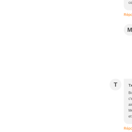
co
Répo
T
T
Bo
c'
ai
Mé
et
Répo