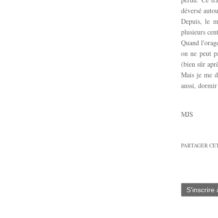
déversé autou
Depuis, le m
plusieurs cen
Quand l'orag
on ne peut p
(bien sûr apr
Mais je me de
aussi, dormir
MJS
PARTAGER CE
S'inscrire