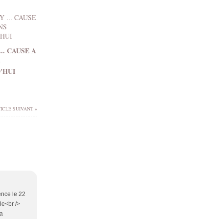
.. CAUSE A
S
'HUI
ICLE SUIVANT »
ence le 22
le<br />
la