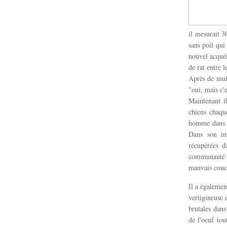
il mesurait 3
sans poil qui
nouvel acquére
de rat entre l
Après de mult
"oui, mais c'
Maintenant i
chiens chaque
homme dans le
Dans son int
récupérées d
communauté v
mauvais couc
Il a égalemen
vertigineuse 
brutales dans
de l'oeuf tou