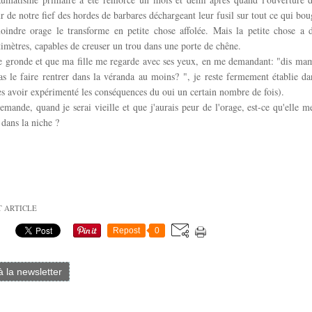
r de notre fief des hordes de barbares déchargeant leur fusil sur tout ce qui bou
oindre orage le transforme en petite chose affolée. Mais la petite chose a 
timètres, capables de creuser un trou dans une porte de chêne.
e gronde et que ma fille me regarde avec ses yeux, en me demandant: "dis ma
as le faire rentrer dans la véranda au moins? ", je reste fermement établie
ès avoir expérimenté les conséquences du oui un certain nombre de fois).
mande, quand je serai vieille et que j'aurais peur de l'orage, est-ce qu'elle m
 dans la niche ?
T ARTICLE
Repost
0
 à la newsletter