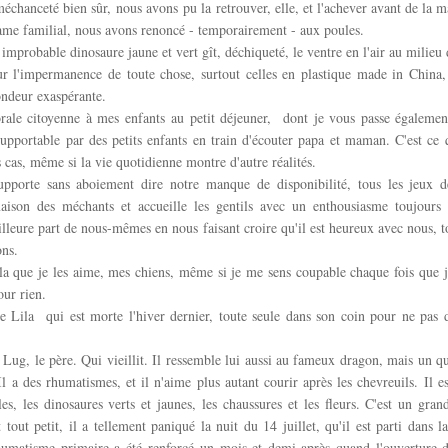
échanceté bien sûr, nous avons pu la retrouver, elle, et l'achever avant de la 
ame familial, nous avons renoncé - temporairement - aux poules.
improbable dinosaure jaune et vert gît, déchiqueté, le ventre en l'air au milieu 
ur l'impermanence de toute chose, surtout celles en plastique made in China,
ondeur exaspérante.
ale citoyenne à mes enfants au petit déjeuner, dont je vous passe également
pportable par des petits enfants en train d'écouter papa et maman. C'est ce 
s cas, même si la vie quotidienne montre d'autre réalités.
pporte sans aboiement dire notre manque de disponibilité, tous les jeux de
aison des méchants et accueille les gentils avec un enthousiasme toujours 
illeure part de nous-mêmes en nous faisant croire qu'il est heureux avec nous, t
ons.
la que je les aime, mes chiens, même si je me sens coupable chaque fois que j
our rien.
re Lila qui est morte l'hiver dernier, toute seule dans son coin pour ne pas 
a Lug, le père. Qui vieillit. Il ressemble lui aussi au fameux dragon, mais un qu
Il a des rhumatismes, et il n'aime plus autant courir après les chevreuils. Il e
es, les dinosaures verts et jaunes, les chaussures et les fleurs. C'est un gran
 tout petit, il a tellement paniqué la nuit du 14 juillet, qu'il est parti dans la
aumatisme primaire a été renforcé un mois et demi après quand l'ouverture d