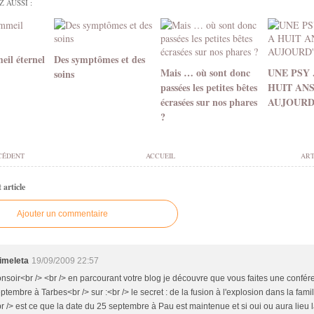
 AUSSI :
eil éternel
Des symptômes et des
Mais … où sont donc
UNE PSY .
soins
passées les petites bêtes
HUIT AN
écrasées sur nos phares
AUJOURD
?
CÉDENT
ACCUEIL
ART
article
Ajouter un commentaire
imeleta
19/09/2009 22:57
nsoir<br /> <br /> en parcourant votre blog je découvre que vous faites une confér
ptembre à Tarbes<br /> sur :<br /> le secret : de la fusion à l'explosion dans la famil
r /> est ce que la date du 25 septembre à Pau est maintenue et si oui ou aura lieu 