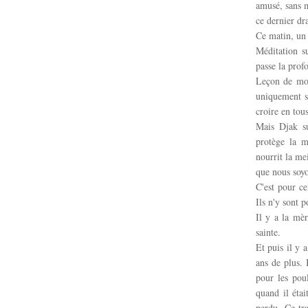
amusé, sans m
ce dernier dr
Ce matin, un 
Méditation s
passe la prof
Leçon de mor
uniquement su
croire en tou
Mais Djak su
protège la m
nourrit la me
que nous soy
C'est pour ce
Ils n'y sont p
Il y a la mè
sainte.
Et puis il y 
ans de plus. 
pour les poul
quand il était
perdu. Ce tr