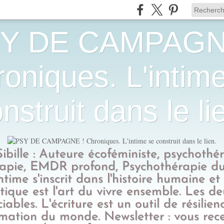
Y DE CAMPAGN
oniques. L'intim
nstruit dans le li
Sibille : Auteure écoféministe, psychothé
apie, EMDR profond, Psychothérapie du
intime s'inscrit dans l'histoire humaine et
tique est l'art du vivre ensemble. Les d
ciables. L'écriture est un outil de résilien
rmation du monde. Newsletter : vous rec