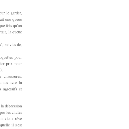
ur le garder,
vait une queue
que fois qu'un
rtait, la queue
", suivies de,
oquettes pour
mier prix pour
).
e chaussures,
iques avec la
 agressifs et
 la dépression
que les chutes
 au vieux rêve
uelle il s'est