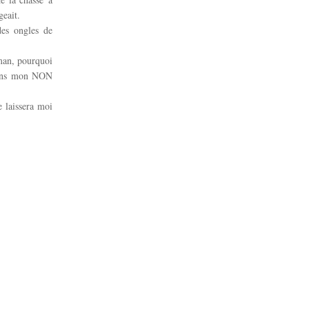
geait.
des ongles de
man, pourquoi
 dans mon NON
e laissera moi