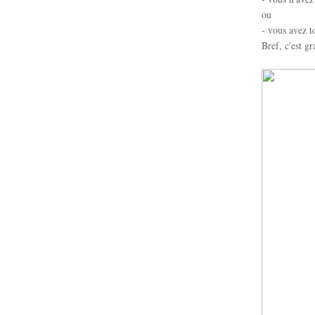
ou
- vous avez t
Bref, c'est g