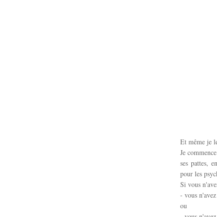
Et même je le
Je commence p
ses pattes, e
pour les psyc
Si vous n'ave
- vous n'avez
ou
- vous n'avez