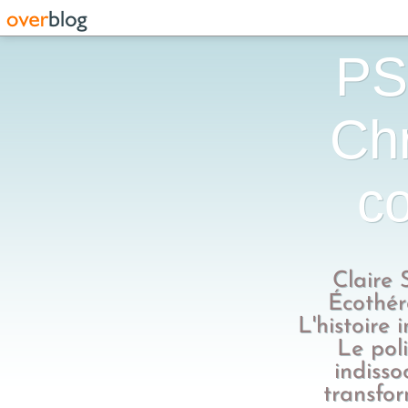
PS
Chr
co
Claire 
Écothér
L'histoire 
Le poli
indisso
transfo