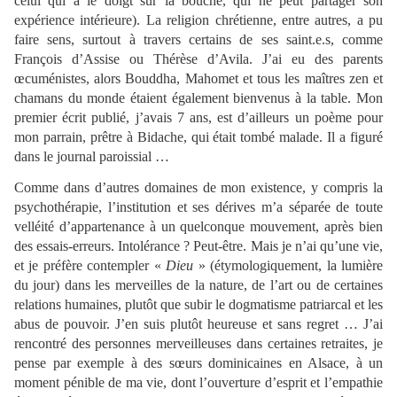
celui qui a le doigt sur la bouche, qui ne peut partager son
expérience intérieure). La religion chrétienne, entre autres, a pu
faire sens, surtout à travers certains de ses saint.e.s, comme
François d’Assise ou Thérèse d’Avila. J’ai eu des parents
œcuménistes, alors Bouddha, Mahomet et tous les maîtres zen et
chamans du monde étaient également bienvenus à la table. Mon
premier écrit publié, j’avais 7 ans, est d’ailleurs un poème pour
mon parrain, prêtre à Bidache, qui était tombé malade. Il a figuré
dans le journal paroissial …
Comme dans d’autres domaines de mon existence, y compris la
psychothérapie, l’institution et ses dérives m’a séparée de toute
velléité d’appartenance à un quelconque mouvement, après bien
des essais-erreurs. Intolérance ? Peut-être. Mais je n’ai qu’une vie,
et je préfère contempler «
Dieu
» (étymologiquement, la lumière
du jour) dans les merveilles de la nature, de l’art ou de certaines
relations humaines, plutôt que subir le dogmatisme patriarcal et les
abus de pouvoir. J’en suis plutôt heureuse et sans regret … J’ai
rencontré des personnes merveilleuses dans certaines retraites, je
pense par exemple à des sœurs dominicaines en Alsace, à un
moment pénible de ma vie, dont l’ouverture d’esprit et l’empathie