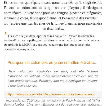
Et les termes qui séparent sont nombreux dès qu’il s’agit de foi.
Faisons attention aux mots que nous employons, ils désignent
notre réalité.
Je vote donc pour une religion profane et intégrative,
incluant le corps, la vie quotidienne, et l’ensemble des vivants !
Et j’espère que, sur les ailes de la fumée blanche, nous parviendra
un tisserand ...
[1]
C’est ce que j’ai développé dans ma nouvelle, Demain les mouches,
genèse d’un psychopathe, publiée dans le recueil « Écrire contre la haine »
au profit de la LICRA, si vous voulez faire une BA tout en lisant des
nouvelles remarquables.
Pourquoi les colombes du pape ont-elles été attaquées ?
Deux colombes, symboles de paix, ont été lâchées
dimanche au Vatican, mais immédiatement ciblées par de
bien cruels oiseaux. Francetv info vous explique les raisons
d'une telle violence.
https://www.francetvinfo.fr/environnement/biodiversite/animaux/pourquoi-les-colombes-du-pape-ont-elles-ete-attaquees_516013.html
Incroyable. En 2014 pour sa nomination, le Pape François fait lâcher
deux colombes. Elles sont attaquées par des corbeaux et un goéland…