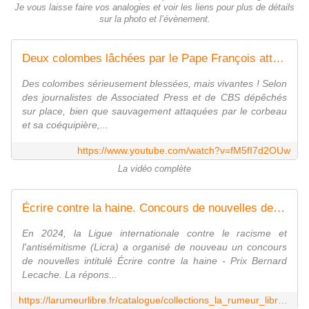
Je vous laisse faire vos analogies et voir les liens pour plus de détails
sur la photo et l’évènement.
Deux colombes lâchées par le Pape François attaqué par un Corbeau
Des colombes sérieusement blessées, mais vivantes ! Selon
des journalistes de Associated Press et de CBS dépêchés
sur place, bien que sauvagement attaquées par le corbeau
et sa coéquipière,...
https://www.youtube.com/watch?v=fM5fI7d2OUw
La vidéo complète
Écrire contre la haine. Concours de nouvelles de la Licra 2024
En 2024, la Ligue internationale contre le racisme et
l'antisémitisme (Li­cra) a organisé de nouveau un concours
de nouvelles intitulé Écrire contre la haine - Prix Bernard
Lecache. La répons...
https://larumeurlibre.fr/catalogue/collections_la_rumeur_libre/ecrire_contre_la_haine/ecrire_contre_la_haine_concours_de_nouvelles_de_la_licra_2024_laureats_concours_sur_manuscrit