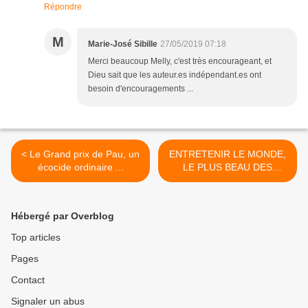
Répondre
M
Marie-José Sibille
27/05/2019 07:18
Merci beaucoup Melly, c'est très encourageant, et
Dieu sait que les auteur.es indépendant.es ont
besoin d'encouragements ...
< Le Grand prix de Pau, un
ENTRETENIR LE MONDE,
écocide ordinaire ...
LE PLUS BEAU DES
METIERS ? Billet d’humeur
pour la revalorisation des
tâches ménagères >
Hébergé par Overblog
Top articles
Pages
Contact
Signaler un abus