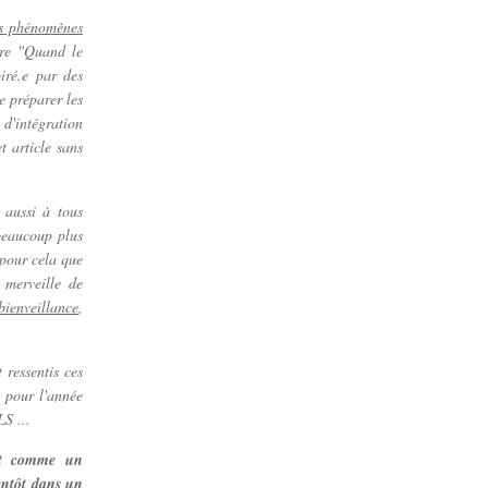
les phénomènes
tre "Quand le
iré.e par des
e préparer les
d'intégration
t article sans
s aussi à tous
 beaucoup plus
 pour cela que
 merveille de
bienveillance
,
 ressentis ces
 pour l'année
LS ...
ent comme un
entôt dans un