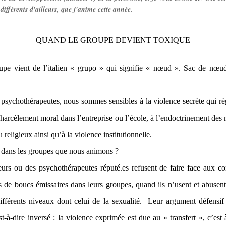
 différents d'ailleurs, que j'anime cette année.
QUAND LE GROUPE DEVIENT TOXIQUE
pe vient de l’italien « grupo » qui signifie « nœud ». Sac de nœ
 psychothérapeutes, nous sommes sensibles à la violence secrète qui rè
u harcèlement moral dans l’entreprise ou l’école, à l’endoctrinement de
u religieux ainsi qu’à la violence institutionnelle.
l dans les groupes que nous animons ?
urs ou des psychothérapeutes réputé.es refusent de faire face aux con
de boucs émissaires dans leurs groupes, quand ils n’usent et abusent
ifférents niveaux dont celui de la sexualité. Leur argument défensif 
st-à-dire inversé : la violence exprimée est due au « transfert », c’est 