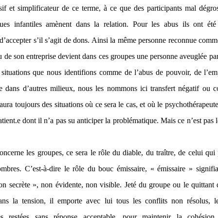
sif et simplificateur de ce terme, à ce que des participants mal dégros
ues infantiles amènent dans la relation. Pour les abus ils ont été
d’accepter s’il s’agit de dons. Ainsi la même personne reconnue comm
u de son entreprise devient dans ces groupes une personne aveuglée par 
ituations que nous identifions comme de l’abus de pouvoir, de l’em
ie dans d’autres milieux, nous les nommons ici transfert négatif ou 
y aura toujours des situations où ce sera le cas, et où le psychothérapeute
tient.e dont il n’a pas su anticiper la problématique. Mais ce n’est pas l
ncerne les groupes, ce sera le rôle du diable, du traître, de celui qui
ombres. C’est-à-dire le rôle du bouc émissaire, « émissaire » signifi
on secrète », non évidente, non visible. Jeté du groupe ou le quittant 
ns la tension, il emporte avec lui tous les conflits non résolus, l
lles restées sans réponse acceptable, pour maintenir la cohésion