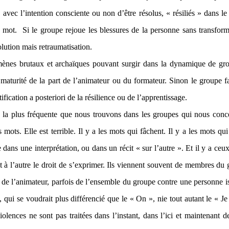
, avec l’intention consciente ou non d’être résolus, « résiliés » dans l
u mot. Si le groupe rejoue les blessures de la personne sans transforma
lution mais retraumatisation.
nes brutaux et archaïques pouvant surgir dans la dynamique de gr
maturité de la part de l’animateur ou du formateur. Sinon le groupe fa
ification a posteriori de la résilience ou de l’apprentissage.
 la plus fréquente que nous trouvons dans les groupes qui nous conce
 mots. Elle est terrible. Il y a les mots qui fâchent. Il y a les mots qu
dans une interprétation, ou dans un récit « sur l’autre ». Et il y a ceu
t à l’autre le droit de s’exprimer. Ils viennent souvent de membres du
s de l’animateur, parfois de l’ensemble du groupe contre une personne i
 qui se voudrait plus différencié que le « On », nie tout autant le « Je
olences ne sont pas traitées dans l’instant, dans l’ici et maintenant de