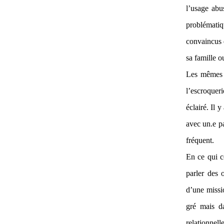
l’usage abu
problématiq
convaincus 
sa famille o
Les mêmes s
l’escroquer
éclairé. Il 
avec un.e pa
fréquent.
En ce qui co
parler des 
d’une missi
gré mais da
relationne