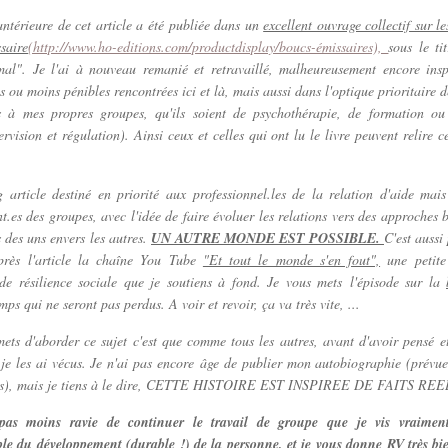
ntérieure de cet article a été publiée dans un
excellent ouvrage collectif sur 
saire
(http://www.ho-editions.com/productdisplay/boucs-émissaires),
sous le ti
mal". Je l'ai à nouveau remanié et retravaillé, malheureusement encore insp
us ou moins pénibles rencontrées ici et là, mais aussi dans l'optique prioritaire d
es à mes propres groupes, qu'ils soient de psychothérapie, de formation ou 
ervision et régulation). Ainsi ceux et celles qui ont lu le livre peuvent relire ce
 article destiné en priorité aux professionnel.les de la relation d'aide mai
nt.es des groupes, avec l'idée de faire évoluer les relations vers des approches
s des uns envers les autres.
UN AUTRE MONDE EST POSSIBLE.
C'est aussi
près l'article la chaîne You Tube
"Et tout le monde s'en fout",
une petite
t de résilience sociale que je soutiens à fond. Je vous mets l'épisode sur la
ps qui ne seront pas perdus. A voir et revoir, ça va très vite, ...
ets d'aborder ce sujet c'est que comme tous les autres, avant d'avoir pensé et
je les ai vécus. Je n'ai pas encore âge de publier mon autobiographie (prévue
ns), mais je tiens à le dire, CETTE HISTOIRE EST INSPIREE DE FAITS REE
pas moins ravie de continuer le travail de groupe que je vis vraim
le du développement (durable !) de la personne, et je vous donne RV très bi