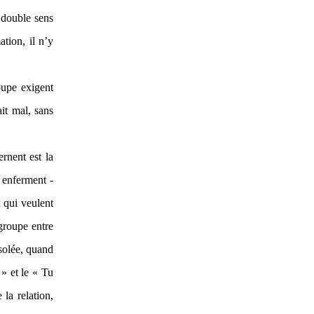
e double sens
tion, il n’y
oupe exigent
it mal, sans
rnent est la
i enferment -
x qui veulent
 groupe entre
solée, quand
 » et le « Tu
 la relation,