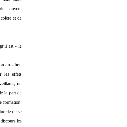
plus souvent
 colère et de
u’il est « le
sion du « bon
r les effets
eillants, ou
e la part de
de formation,
urelle de se
discours les