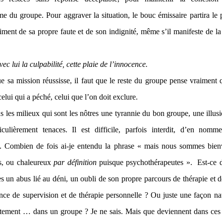
me du groupe. Pour aggraver la situation, le bouc émissaire partira le 
iment de sa propre faute et de son indignité, même s’il manifeste de la
vec lui la culpabilité, cette plaie de l’innocence.
 sa mission réussisse, il faut que le reste du groupe pense vraiment q
elui qui a péché, celui que l’on doit exclure.
ns les milieux qui sont les nôtres une tyrannie du bon groupe, une illu
iculièrement tenaces. Il est difficile, parfois interdit, d’en nomme
s. Combien de fois ai-je entendu la phrase « mais nous sommes bienv
s, ou chaleureux
par définition
puisque psychothérapeutes ». Est-ce d
s un abus lié au déni, un oubli de son propre parcours de thérapie et 
ance de supervision et de thérapie personnelle ? Ou juste une façon nat
stement … dans un groupe ? Je ne sais. Mais que deviennent dans ces 