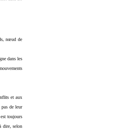
uds, nœud de
gne dans les
s mouvements
flits et aux
 pas de leur
est toujours
à dire, selon