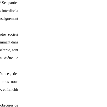
 Ses parties
 interdire la
’enseignement
otre société
quemment dans
érapie, sont
n d’être le
frances, des
e, nous nous
 et franchir
s obscures de