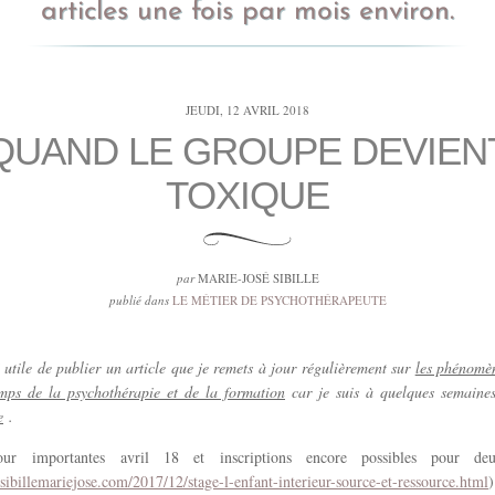
articles une fois par mois environ.
JEUDI, 12 AVRIL 2018
QUAND LE GROUPE DEVIEN
TOXIQUE
par
MARIE-JOSÉ SIBILLE
publié dans
LE MÉTIER DE PSYCHOTHÉRAPEUTE
 utile de publier un article que je remets à jour régulièrement sur
les phénomè
mps de la psychothérapie et de la formation
car j
e suis à quelques semaine
e
.
ur importantes avril 18 et inscriptions encore possibles pour deu
sibillemariejose.com/2017/12/stage-l-enfant-interieur-source-et-ressource.html