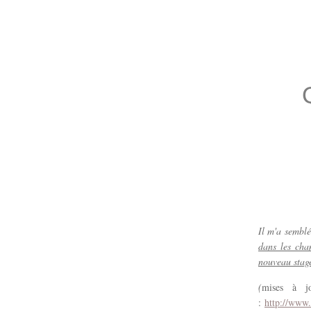
Il m'a semblé
dans les cha
nouveau stag
(
mises à jo
:
http://www.