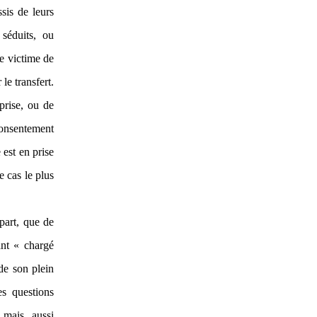
sis de leurs
 séduits, ou
e victime de
le transfert.
prise, ou de
consentement
 est en prise
e cas le plus
 part, que de
ant « chargé
de son plein
es questions
 mais aussi