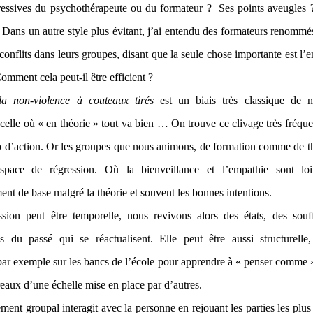
ressives du psychothérapeute ou du formateur ? Ses points aveugles ?
 Dans un autre style plus évitant, j’ai entendu des formateurs renommés
conflits dans leurs groupes, disant que la seule chose importante est l
omment cela peut-il être efficient ?
la non-violence à couteaux tirés
est un biais très classique de n
, celle où « en théorie » tout va bien … On trouve ce clivage très fré
 d’action. Or les groupes que nous animons, de formation comme de th
space de régression. Où la bienveillance et l’empathie sont loi
ent de base malgré la théorie et souvent les bonnes intentions.
ssion peut être temporelle, nous revivons alors des états, des souf
s du passé qui se réactualisent. Elle peut être aussi structurell
par exemple sur les bancs de l’école pour apprendre à « penser comme »,
reaux d’une échelle mise en place par d’autres.
ent groupal interagit avec la personne en rejouant les parties les plu