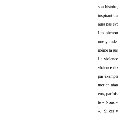
son histoire
inspirant d
aura pas évo
Les phénomè
une grande 
même la just
La violence
violence des
par exemple 
tuer en nian
eux, parfoi
le « Nous »,
». Si ces vi