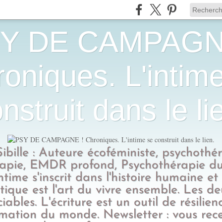
Y DE CAMPAGN
oniques. L'intim
nstruit dans le li
Sibille : Auteure écoféministe, psychothé
apie, EMDR profond, Psychothérapie du
intime s'inscrit dans l'histoire humaine et
tique est l'art du vivre ensemble. Les d
ciables. L'écriture est un outil de résilien
rmation du monde. Newsletter : vous rec