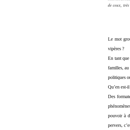
de ceux, très
Le mot grou
vipères ?
En tant que
familles, a
politiques o
Qu’en est-i
Des formate
phénomènes 
pouvoir à d
pervers, c’e