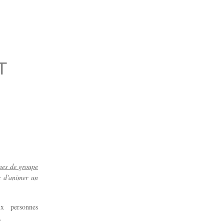
T
nes de groupe
s d'animer un
x personnes
).