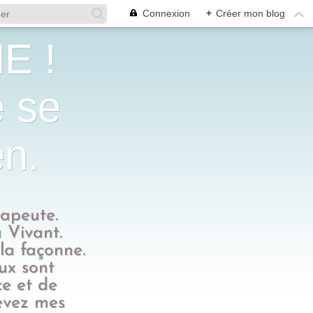
Connexion
+
Créer mon blog
E !
e se
en.
rapeute.
 Vivant.
 la façonne.
eux sont
ce et de
evez mes