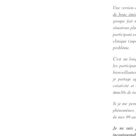
Une version a
de bouc émis
groupe fait 
situations pl
participant.
clinique (sup
problème.
C'est un long
les
participa
bienveillante
je partage a
créativité e
4mn30s de tem
Si je me perm
phénomènes, 
de mes 99 a
Je ne suis 
incontournab