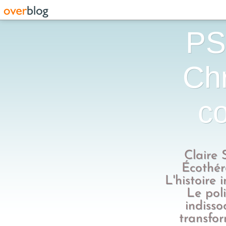
PS
Chr
co
Claire 
Écothér
L'histoire 
Le poli
indisso
transfo