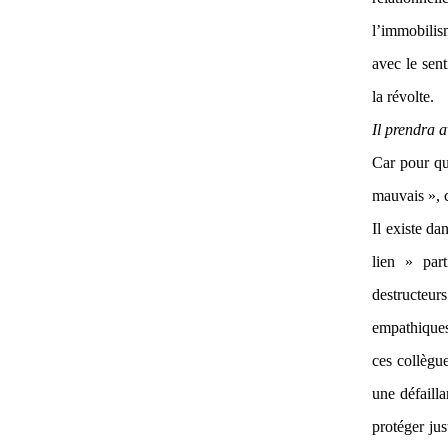
l’immobilis
avec le sent
la révolte.
Il prendra a
Car pour que
mauvais », c
Il existe da
lien » part
destructeur
empathique
ces collègue
une défaill
protéger ju