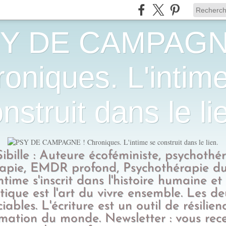
Y DE CAMPAGN
oniques. L'intim
nstruit dans le li
Sibille : Auteure écoféministe, psychothé
apie, EMDR profond, Psychothérapie du
intime s'inscrit dans l'histoire humaine et
tique est l'art du vivre ensemble. Les d
ciables. L'écriture est un outil de résilien
rmation du monde. Newsletter : vous rec