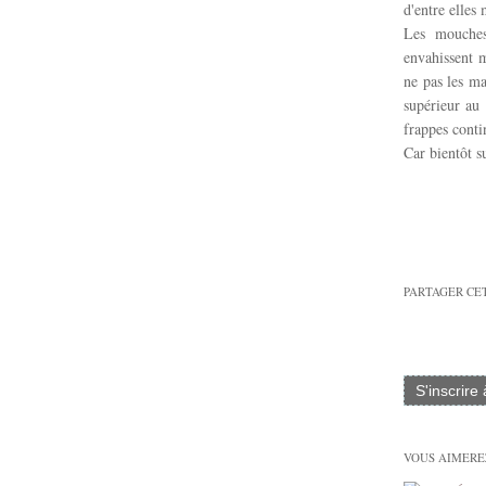
d'entre elles
Les mouches 
envahissent m
ne pas les ma
supérieur au 
frappes conti
Car bientôt s
PARTAGER CE
S'inscrire
VOUS AIMEREZ