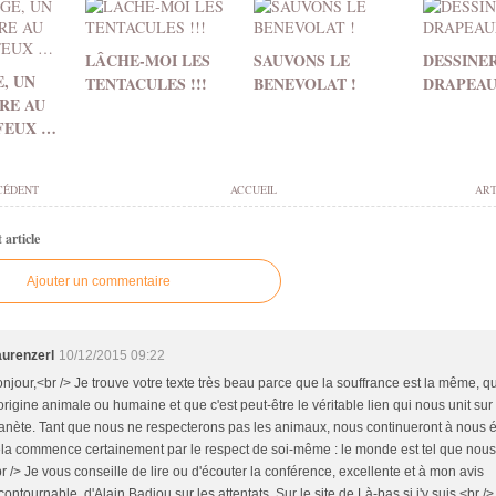
LÂCHE-MOI LES
SAUVONS LE
DESSINE
, UN
TENTACULES !!!
BENEVOLAT !
DRAPEA
IRE AU
 FEUX …
CÉDENT
ACCUEIL
ART
article
Ajouter un commentaire
aurenzerl
10/12/2015 09:22
njour,<br /> Je trouve votre texte très beau parce que la souffrance est la même, qu'
origine animale ou humaine et que c'est peut-être le véritable lien qui nous unit sur 
anète. Tant que nous ne respecterons pas les animaux, nous continueront à nous ét
la commence certainement par le respect de soi-même : le monde est tel que nou
r /> Je vous conseille de lire ou d'écouter la conférence, excellente et à mon avis
contournable, d'Alain Badiou sur les attentats. Sur le site de Là-bas si j'y suis.<br /> 