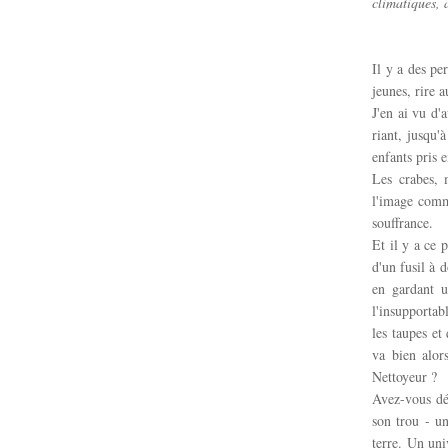
climatiques, 
Il y a des pe
jeunes, rire a
J'en ai vu d'
riant, jusqu'
enfants pris 
Les crabes, 
l'image comme 
souffrance.
Et il y a ce 
d'un fusil à 
en gardant u
l'insupportabl
les taupes et
va bien alor
Nettoyeur ?
Avez-vous déj
son trou - u
terre. Un uni