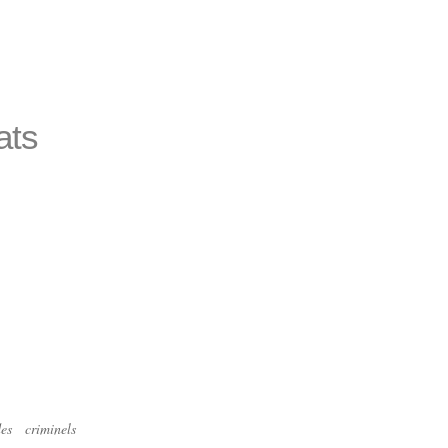
ats
des criminels