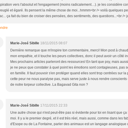
piration vers l'absolut et l'engagement (moins radicalement....). je les considère 
euglé et égaré. Ils pensent la même chose de moi...hmmm<br /> voilà quelques p
ac... ça fait du bien de croiser des pensées, des sentiments, des questions...<br /> j
ndre
M
Marie-José Sibille
18/11/2015 08:07
Dernière remarque que m'inspire ton commentaire, merci! Mon post à chaud
mon empathie, et il touche les peurs collectives, donc il peut avoir un côté in
Mes prochains articles parleront des ressources! En tant que psy, mais auss
je ne peux que constater à quel point les émotions sont contagieuses, pas 
en famille. Il faut pouvoir s'en protéger quand elles sont trop centrées sur la
cette peur ne nous paralyse pas, mais serve juste à nous rendre conscients e
de notre torpeur collective. La Bagavad Gita non ?
M
Marie-José Sibille
17/11/2015 22:33
Une autre chose qui n'est peut-être pas si évidente pour toi en lisant que ça 
moi. Il y a le premier degré, et il est très réel, mais aussi, comme dans les fa
d'Esope ou de La Fontaine, parler des animaux est un langage analogique 