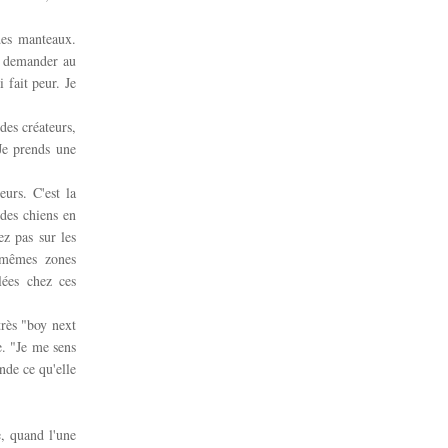
des manteaux.
r demander au
 fait peur. Je
des créateurs,
Je prends une
.
urs. C'est la
 des chiens en
ez pas sur les
s mêmes zones
lées chez ces
très "boy next
. "Je me sens
nde ce qu'elle
e, quand l'une