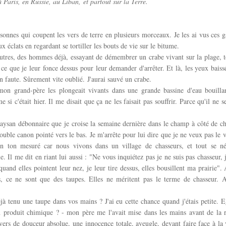
à Paris, en Russie, au Liban, et partout sur la Terre.
rsonnes qui coupent les vers de terre en plusieurs morceaux. Je les ai vus ces g
ux éclats en regardant se tortiller les bouts de vie sur le bitume.
autres, des hommes déjà, essayant de démembrer un crabe vivant sur la plage, t
à ce que je leur fonce dessus pour leur demander d'arrêter. Et là, les yeux bai
en faute. Sûrement vite oublié. J'aurai sauvé un crabe.
mon grand-père les plongeait vivants dans une grande bassine d'eau bouillan
si c'était hier. Il me disait que ça ne les faisait pas souffrir. Parce qu'il ne s
paysan débonnaire que je croise la semaine dernière dans le champ à côté de 
double canon pointé vers le bas. Je m'arrête pour lui dire que je ne veux pas le 
n ton mesuré car nous vivons dans un village de chasseurs, et tout se 
e. Il me dit en riant lui aussi : "Ne vous inquiétez pas je ne suis pas chasseur, 
 quand elles pointent leur nez, je leur tire dessus, elles bousillent ma prairie"
s, ce ne sont que des taupes. Elles ne méritent pas le terme de chasseur. A
à tenu une taupe dans vos mains ? J'ai eu cette chance quand j'étais petite. 
n produit chimique ? - mon père me l'avait mise dans les mains avant de la r
vers de douceur absolue, une innocence totale, aveugle, devant faire face à la 