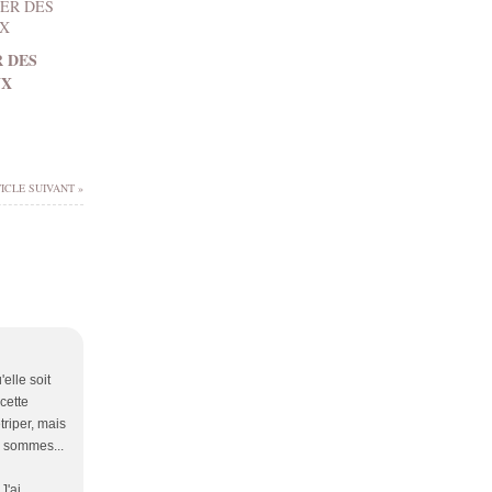
R DES
UX
ICLE SUIVANT »
elle soit
cette
riper, mais
s sommes...
J'ai