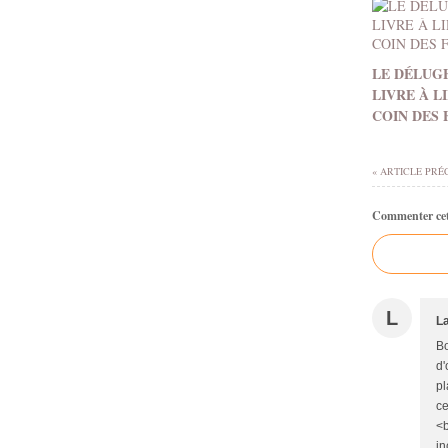
LE DÉLUGE
LIVRE À L
COIN DES
« ARTICLE PRÉ
Commenter cet 
L
L
Bo
d'
pl
ce
<b
in