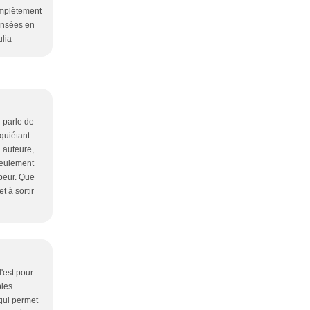
complètement
ensées en
ulia
 parle de
quiétant.
i auteure,
seulement
 peur. Que
t à sortir
l'est pour
bles
qui permet