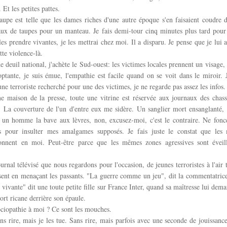
 Et les petites pattes.
aupe est telle que les dames riches d'une autre époque s'en faisaient coudre 
aux de taupes pour un manteau. Je fais demi-tour cinq minutes plus tard pou
les prendre vivantes, je les mettrai chez moi. Il a disparu. Je pense que je lui ai
tte violence-là.
e deuil national, j'achète le Sud-ouest: les victimes locales prennent un visage, 
ptante, je suis émue, l'empathie est facile quand on se voit dans le miroir. 
une terroriste recherché pour une des victimes, je ne regarde pas assez les infos
 maison de la presse, toute une vitrine est réservée aux journaux des chasse
. La couverture de l'un d'entre eux me sidère. Un sanglier mort ensanglanté,
, un homme la bave aux lèvres, non, excusez-moi, c'est le contraire. Ne fonc
 pour insulter mes amalgames supposés. Je fais juste le constat que le
sonnent en moi. Peut-être parce que les mêmes zones agressives sont éveil
ournal télévisé que nous regardons pour l'occasion, de jeunes terroristes à l'air 
sent en menaçant les passants. "La guerre comme un jeu", dit la commentatrice
vivante" dit une toute petite fille sur France Inter, quand sa maîtresse lui dema
ort ricane derrière son épaule.
ociopathie à moi ? Ce sont les mouches.
ans rire, mais je les tue. Sans rire, mais parfois avec une seconde de jouissanc