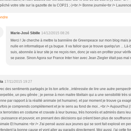
pêché votre site sur la gazette de la COP21 ;-)<br /> Bonne journée<br /> Laurenc
ndre
M
Marie-José Sibille
14/12/2015 08:26
Merci ! Je cherche à mettre la bannière de Greenpeace sur mon blog mais je
nulle en informatique et ça bugue. Il va falloir que je trouve quelqu'un ... Là-b
suis, abonnée à leur site je ne reçois rien, donc je vais en profiter pour vérifie
se passe. Sinon Agora sur France Inter hier avec Jean Ziegler était pas mal 
lia
17/11/2015 19:27
ec des sentiments partagés je lis ton article...intéressée de lire une autre perspecti
terpellée, un peu gênée ; je pense à mon maitre tibétain qui a une sensibilité très si
enne par rapport à la réalité animale (et humaine). et par moment je trouve ça exagé
rfois je comprends complètement et je le sens au fond de moi...<br /> Aujourd'hui j
x terroristes en costume et cravate à leur bureau, très honorés et admirés dans leu
 puissance et pouvoir, en prenant des décisions qui créent bien plus de souffrance
imale Et humaine.<br /> J'ai pensé aussi aux jeunes qui se sont fait explosé en pen
fendent la bonne cause et vont aller au paradis directement. Moi aussi, j'ai cette fo