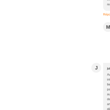
re
Répo
J
ju
Av
in
ti
pa
au
de
an
dé