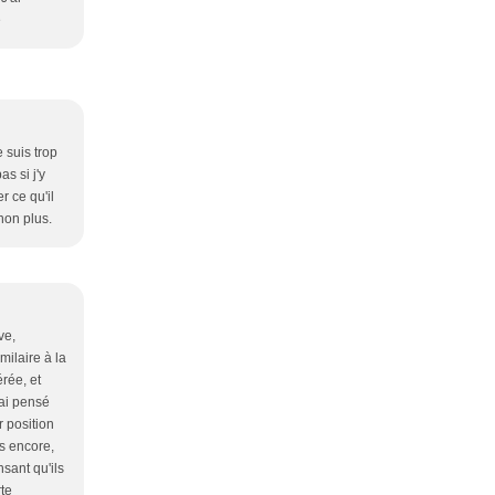
e
 suis trop
as si j'y
r ce qu'il
non plus.
ve,
milaire à la
rée, et
'ai pensé
r position
s encore,
sant qu'ils
rte