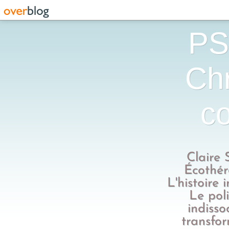
PS
Chr
co
Claire 
Écothér
L'histoire 
Le poli
indisso
transfo