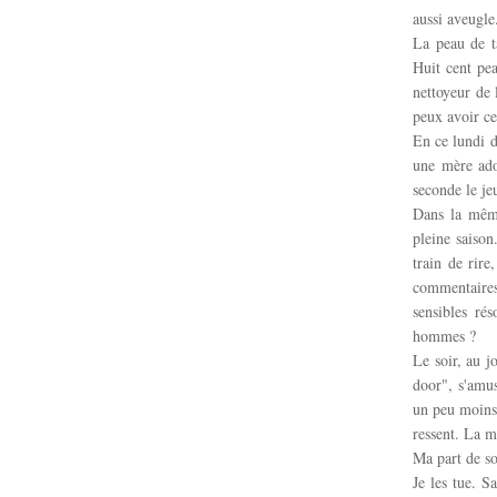
aussi aveugle.
La peau de t
Huit cent pe
nettoyeur de 
peux avoir ce
En ce lundi d
une mère ado
seconde le je
Dans la même
pleine saison
train de rire
commentaires
sensibles ré
hommes ?
Le soir, au j
door", s'amu
un peu moins 
ressent. La m
Ma part de s
Je les tue. S