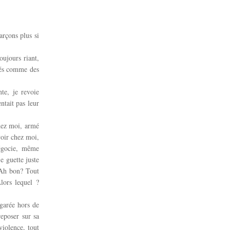
arçons plus si
oujours riant,
ssés comme des
te, je revoie
entait pas leur
chez moi, armé
voir chez moi,
négocie, même
je guette juste
. Ah bon? Tout
lors lequel ?
Egarée hors de
eposer sur sa
violence, tout