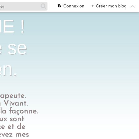
Connexion
+
Créer mon blog
E !
e se
en.
rapeute.
 Vivant.
 la façonne.
eux sont
ce et de
evez mes