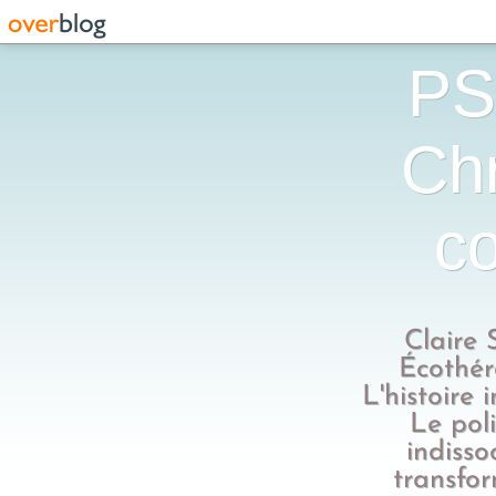
PS
Chr
co
Claire 
Écothér
L'histoire 
Le poli
indisso
transfo