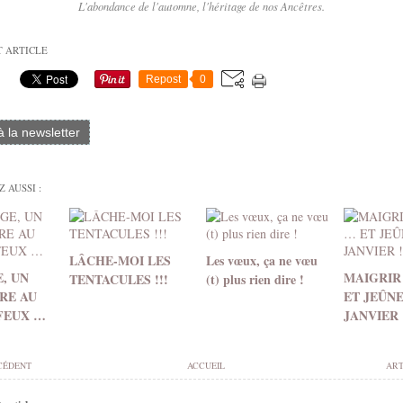
L'abondance de l'automne, l'héritage de nos Ancêtres.
T ARTICLE
Repost
0
 à la newsletter
 AUSSI :
LÂCHE-MOI LES
Les vœux, ça ne vœu
, UN
MAIGRIR
TENTACULES !!!
(t) plus rien dire !
IRE AU
ET JEÛN
 FEUX …
JANVIER 
CÉDENT
ACCUEIL
ART