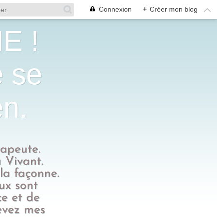
Connexion
+
Créer mon blog
E !
e se
en.
rapeute.
 Vivant.
 la façonne.
eux sont
ce et de
evez mes