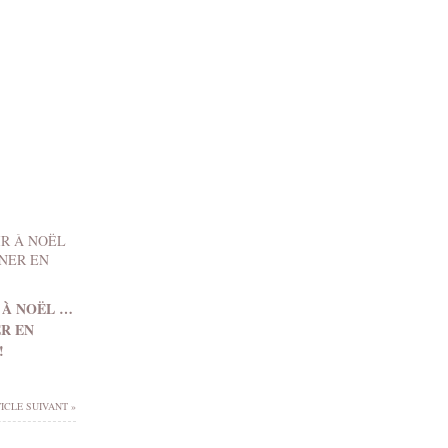
 À NOËL …
ER EN
!
ICLE SUIVANT »