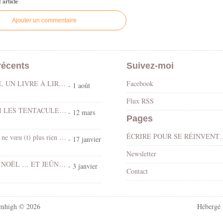
article
Ajouter un commentaire
récents
Suivez-moi
LE DÉLUGE, UN LIVRE À LIRE AU COIN DES FEUX …
Facebook
- 1 août
Flux RSS
LÂCHE-MOI LES TENTACULES !!!
- 12 mars
Pages
ÉCRIRE POUR SE RÉINVENTER… At
Les vœux, ça ne vœu (t) plus rien dire !
- 17 janvier
Newsletter
MAIGRIR À NOËL … ET JEÛNER EN JANVIER !
- 3 janvier
Contact
mhigh © 2026
Hébergé