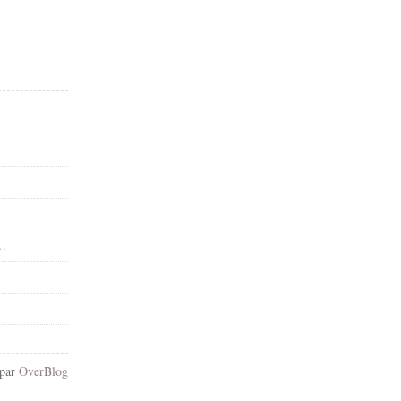
elier d’écriture thérapeutique
 par
OverBlog