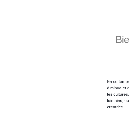
Bie
En ce temps
diminue et 
les cultures
lointains, o
créatrice.