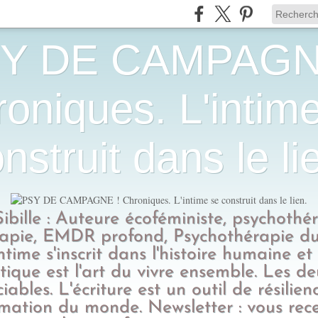
Y DE CAMPAGN
oniques. L'intim
nstruit dans le li
Sibille : Auteure écoféministe, psychothé
apie, EMDR profond, Psychothérapie du
intime s'inscrit dans l'histoire humaine et
tique est l'art du vivre ensemble. Les d
ciables. L'écriture est un outil de résilien
rmation du monde. Newsletter : vous rec