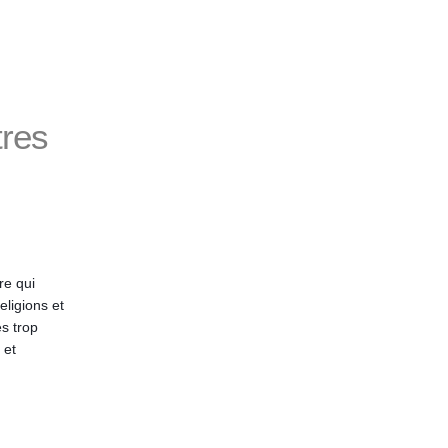
tres
re qui
ligions et
es trop
 et