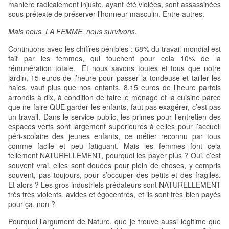
manière radicalement injuste, ayant été violées, sont assassinées
sous prétexte de préserver l’honneur masculin. Entre autres.
Mais nous, LA FEMME, nous survivons.
Continuons avec les chiffres pénibles : 68% du travail mondial est
fait par les femmes, qui touchent pour cela 10% de la
rémunération totale. Et nous savons toutes et tous que notre
jardin, 15 euros de l’heure pour passer la tondeuse et tailler les
haies, vaut plus que nos enfants, 8,15 euros de l’heure parfois
arrondis à dix, à condition de faire le ménage et la cuisine parce
que ne faire QUE garder les enfants, faut pas exagérer, c’est pas
un travail. Dans le service public, les primes pour l’entretien des
espaces verts sont largement supérieures à celles pour l’accueil
péri-scolaire des jeunes enfants, ce métier reconnu par tous
comme facile et peu fatiguant. Mais les femmes font cela
tellement NATURELLEMENT, pourquoi les payer plus ? Oui, c’est
souvent vrai, elles sont douées pour plein de choses, y compris
souvent, pas toujours, pour s’occuper des petits et des fragiles.
Et alors ? Les gros industriels prédateurs sont NATURELLEMENT
très très violents, avides et égocentrés, et ils sont très bien payés
pour ça, non ?
Pourquoi l’argument de Nature, que je trouve aussi légitime que