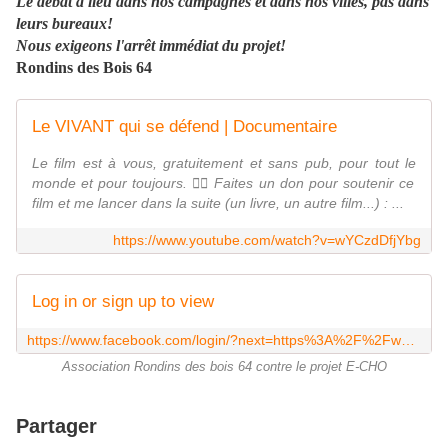
Le débat a lieu dans nos campagnes et dans nos villes, pas dans
leurs bureaux!
Nous exigeons l'arrêt immédiat du projet!
Rondins des Bois 64
Le VIVANT qui se défend | Documentaire
Le film est à vous, gratuitement et sans pub, pour tout le
monde et pour toujours. ❤️‍🔥 Faites un don pour soutenir ce
film et me lancer dans la suite (un livre, un autre film...) : ...
https://www.youtube.com/watch?v=wYCzdDfjYbg
Log in or sign up to view
https://www.facebook.com/login/?next=https%3A%2F%2Fwww.facebook.com%2Fp%2FRondins-des-Bois-64-61559229391813%2F
Association Rondins des bois 64 contre le projet E-CHO
Partager