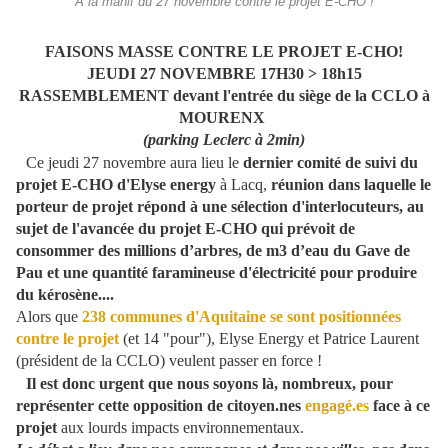
À la manif du 27 novembre contre le projet E-CHO !
FAISONS MASSE CONTRE LE PROJET E-CHO!
JEUDI 27 NOVEMBRE 17H30 > 18h15
RASSEMBLEMENT devant l'entrée du siège de la CCLO à
MOURENX
(parking Leclerc à 2min)
Ce jeudi 27 novembre aura lieu le
dernier comité de suivi du
projet E-CHO d'Elyse energy
à Lacq,
réunion dans laquelle le
porteur de projet répond à une sélection d'interlocuteurs, au
sujet de l'avancée du projet E-CHO qui prévoit de
consommer des millions d’arbres, de m3 d’eau du Gave de
Pau et une quantité faramineuse d'électricité pour produire
du kérosène....
Alors que
238 communes d'Aquitaine se sont positionnées
contre le projet
(et 14 "pour"), Elyse Energy et Patrice Laurent
(président de la CCLO) veulent passer en force !
Il est donc urgent que nous soyons là, nombreux, pour
représenter cette opposition de citoyen.nes
engagé.es
face à ce
projet
aux lourds impacts environnementaux.